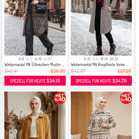
6-8
10-12
14-16
18-20
8-10
12-14
16-18
20-22
Wintermantel Mit Ethnischem Muster ...
Wintermantel Mit Knopfleiste Vorne ...
$142.41
$56.99
$142.67
$57.99
$34.19
$34.79
SPEZIELL FÜR HEUTE
SPEZIELL FÜR HEUTE