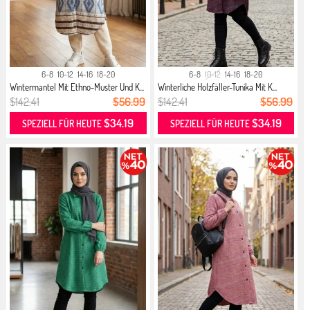
6-8
10-12
14-16
18-20
6-8
10-12
14-16
18-20
Wintermantel Mit Ethno-Muster Und K...
Winterliche Holzfäller-Tunika Mit K...
$142.41
$56.99
$142.41
$56.99
$34.19
$34.19
SPEZIELL FÜR HEUTE
SPEZIELL FÜR HEUTE