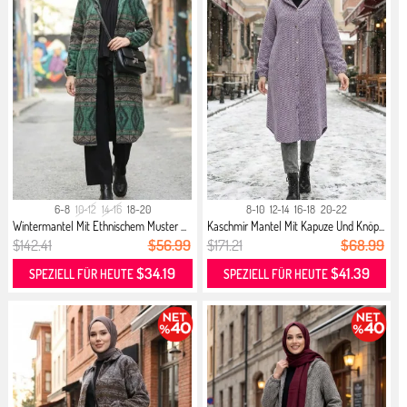
6-8
10-12
14-16
18-20
8-10
12-14
16-18
20-22
Wintermantel Mit Ethnischem Muster ...
Kaschmir Mantel Mit Kapuze Und Knöp...
$142.41
$56.99
$171.21
$68.99
$34.19
$41.39
SPEZIELL FÜR HEUTE
SPEZIELL FÜR HEUTE