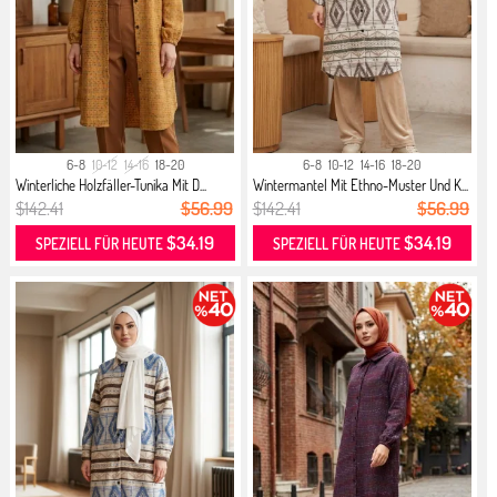
6-8
10-12
14-16
18-20
6-8
10-12
14-16
18-20
Winterliche Holzfäller-Tunika Mit D...
Wintermantel Mit Ethno-Muster Und K...
$142.41
$56.99
$142.41
$56.99
$34.19
$34.19
SPEZIELL FÜR HEUTE
SPEZIELL FÜR HEUTE