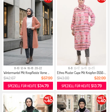
8-10
12-14
16-18
20-22
6-8
10-12
14-16
18-20
Wintermantel Mit Knopfleiste Vorne ...
Ethno Muster Cape Mit Knöpfen 0556-...
$142.67
$57.99
$143.00
$22.99
$34.79
$13.79
SPEZIELL FÜR HEUTE
SPEZIELL FÜR HEUTE