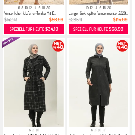
6-8
10-12
14-16
18-20
10-12
14-16
18-20
Winterliche Holzfäller-Tunika Mit D...
Langer Geknöpfter Wintermantel 2220...
$142.41
$56.99
$285.11
$114.99
$34.19
$68.99
SPEZIELL FÜR HEUTE
SPEZIELL FÜR HEUTE
6
8
10
6
8
10
12