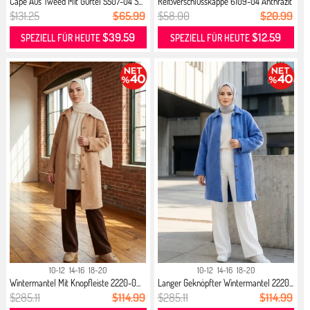
Cape Aus Tweed Mit Gürtel 5507-04 S...
Reißverschlusskappe 6109-04 Anthrazit
$131.25
$65.99
$58.00
$20.99
$39.59
$12.59
SPEZIELL FÜR HEUTE
SPEZIELL FÜR HEUTE
10-12
14-16
18-20
10-12
14-16
18-20
Wintermantel Mit Knopfleiste 2220-0...
Langer Geknöpfter Wintermantel 2220...
$285.11
$114.99
$285.11
$114.99