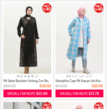
10
12
14
16
18
20
6-8
10-12
14-16
18-20
Mit Spitze Besetzter Umhang Zum Bin...
Geknöpftes Cape Mit Kapuze Und Kari...
$100.00
$39.99
$143.00
$22.99
$23.99
$13.79
SPEZIELL FÜR HEUTE
SPEZIELL FÜR HEUTE