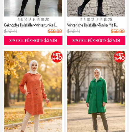
6-8
10-12
14-16
18-20
6-8
10-12
14-16
18-20
Geknöpfte Holzfäller-Wintertunika I...
Winterliche Holzfäller-Tunika Mit K...
$142.41
$56.99
$142.41
$56.99
$34.19
$34.19
SPEZIELL FÜR HEUTE
SPEZIELL FÜR HEUTE