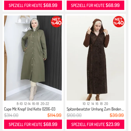
$68.99
$68.99
SPEZIELL FÜR HEUTE
SPEZIELL FÜR HEUTE
8-10
12-14
16-18
20-22
10
12
14
16
18
20
Cape Mit Knopf Und Kette 0206-03
Spitzenbesetzter Umhang Zum Binden ...
Khaki
$314.00
$114.99
$100.00
$39.99
$68.99
$23.99
SPEZIELL FÜR HEUTE
SPEZIELL FÜR HEUTE