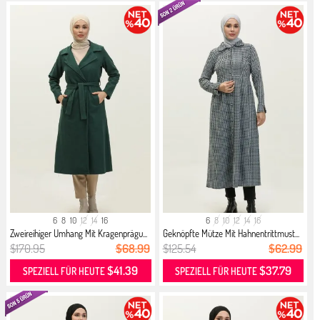
6
8
10
12
14
16
6
8
10
12
14
16
Zweireihiger Umhang Mit Kragenprägu...
Geknöpfte Mütze Mit Hahnentrittmust...
$170.95
$68.99
$125.54
$62.99
$41.39
$37.79
SPEZIELL FÜR HEUTE
SPEZIELL FÜR HEUTE