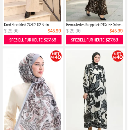
Cord Strickkleid 24207-02 Stein
Gemustertes Kreppkleid 7137-05 Schw...
$129.00
$45.99
$129.00
$45.99
$27.59
$27.59
SPEZIELL FÜR HEUTE
SPEZIELL FÜR HEUTE