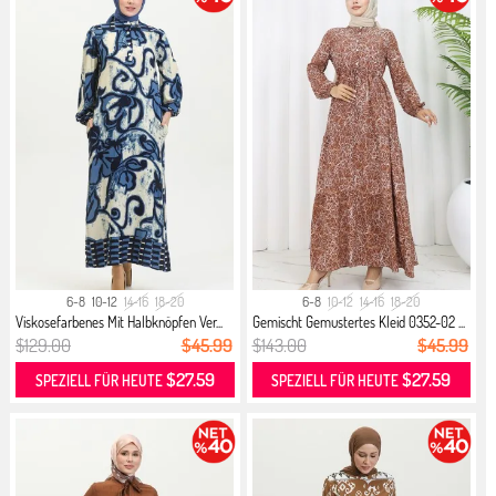
6-8
10-12
14-16
18-20
6-8
10-12
14-16
18-20
Viskosefarbenes Mit Halbknöpfen Ver...
Gemischt Gemustertes Kleid 0352-02 ...
$129.00
$45.99
$143.00
$45.99
$27.59
$27.59
SPEZIELL FÜR HEUTE
SPEZIELL FÜR HEUTE