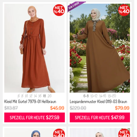
6
8
10
12
14
16
18
20
6-8
10-12
14-16
18-20
Kleid Mit Gürtel 7979-01 Hellbraun
Leopardenmuster Kleid 0119-03 Braun
$113.87
$45.99
$229.00
$79.99
$27.59
$47.99
SPEZIELL FÜR HEUTE
SPEZIELL FÜR HEUTE