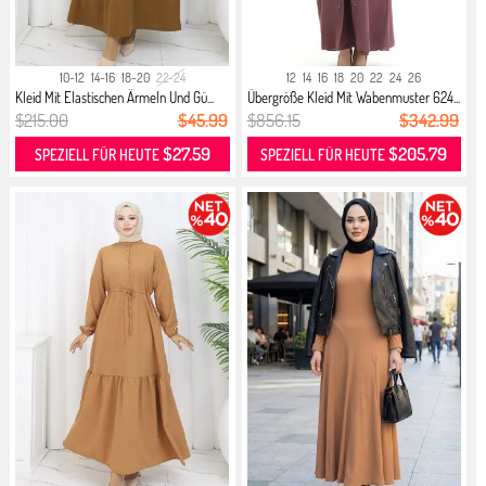
10-12
14-16
18-20
22-24
12
14
16
18
20
22
24
26
Kleid Mit Elastischen Ärmeln Und Gü...
Übergröße Kleid Mit Wabenmuster 624...
$215.00
$45.99
$856.15
$342.99
$27.59
$205.79
SPEZIELL FÜR HEUTE
SPEZIELL FÜR HEUTE