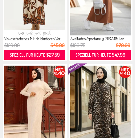
6-8
10-12
14-16
18-20
Viskosefarbenes Mit Halbknöpfen Ver...
Zweifaden-Sportanzug 71167-05 Tan
$129.00
$45.99
$199.75
$79.99
$27.59
$47.99
SPEZIELL FÜR HEUTE
SPEZIELL FÜR HEUTE