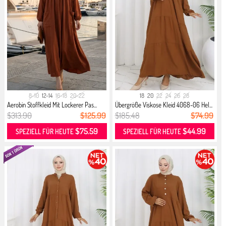
8-10
12-14
16-18
20-22
18
20
22
24
26
28
Aerobin Stoffkleid Mit Lockerer Pas...
Übergröße Viskose Kleid 4068-06 Hel...
$313.90
$125.99
$185.48
$74.99
$75.59
$44.99
SPEZIELL FÜR HEUTE
SPEZIELL FÜR HEUTE