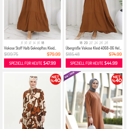
8
10
12
14
16
18
18
20
22
24
26
28
Viskose Stoff Halb Geknöpftes Kleid...
Übergröße Viskose Kleid 4068-06 Hel...
$199.75
$79.99
$185.48
$74.99
$47.99
$44.99
SPEZIELL FÜR HEUTE
SPEZIELL FÜR HEUTE