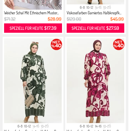
6-8
10-12
14-16
18-20
Weicher Schal Mit Ethnischem Muster...
Viskosefarben Garniertes Halbknopfk...
$71.32
$28.99
$129.00
$45.99
$17.39
$27.59
SPEZIELL FÜR HEUTE
SPEZIELL FÜR HEUTE
6-8
10-12
14-16
18-20
6-8
10-12
14-16
18-20