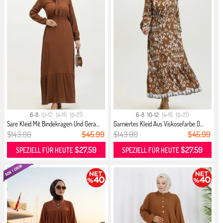
6-8
10-12
14-16
18-20
6-8
10-12
14-16
18-20
Sare Kleid Mit Bindekragen Und Gera...
Garniertes Kleid Aus Viskosefarbe 0...
$143.00
$45.99
$143.00
$45.99
$27.59
$27.59
SPEZIELL FÜR HEUTE
SPEZIELL FÜR HEUTE