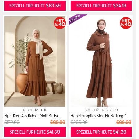
$63.59
$34.19
SPEZIELL FÜR HEUTE
SPEZIELL FÜR HEUTE
6
8
10
12
14
16
6-8
10-12
14-16
18-20
Hijab-Kleid Aus Bubble-Stoff Mit Ha...
Halb Geknöpftes Kleid Mit Raffung 2...
$172.00
$68.99
$200.00
$68.99
$41.39
$41.39
SPEZIELL FÜR HEUTE
SPEZIELL FÜR HEUTE