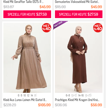
Kleid Mit Geraffter Taille 0575-11 ...
Gemustertes Viskosekleid Mit Gürtel...
$113.87
$45.99
$115.00
$45.99
$27.59
$27.59
SPEZIELL FÜR HEUTE
SPEZIELL FÜR HEUTE
6
8
10
12
14
16
6-8
10-12
14-16
18-20
Kleid Aus Lurex-Leinen Mit Gürtel 8...
Prächtiges Kleid Mit Kragen Und Knö...
$228.29
$105.99
$136.96
$56.99