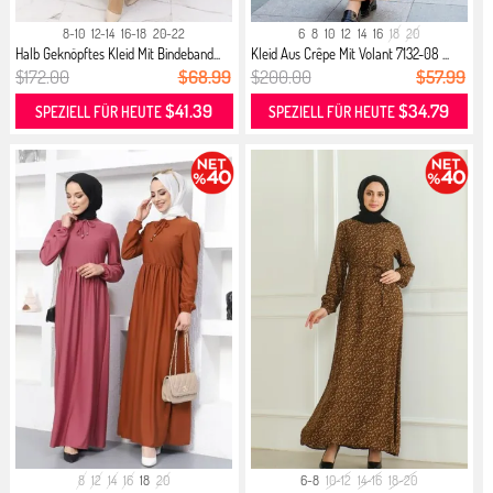
8-10
12-14
16-18
20-22
6
8
10
12
14
16
18
20
Halb Geknöpftes Kleid Mit Bindeband...
Kleid Aus Crêpe Mit Volant 7132-08 ...
$172.00
$68.99
$200.00
$57.99
$41.39
$34.79
SPEZIELL FÜR HEUTE
SPEZIELL FÜR HEUTE
8
12
14
16
18
20
6-8
10-12
14-16
18-20