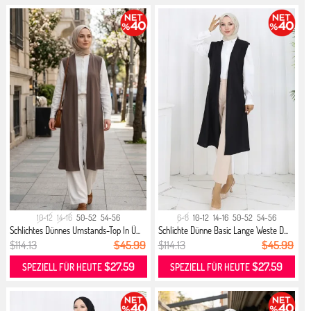
10-12
14-16
50-52
54-56
6-8
10-12
14-16
50-52
54-56
Schlichtes Dünnes Umstands-Top In Ü...
Schlichte Dünne Basic Lange Weste D...
$114.13
$45.99
$114.13
$45.99
$27.59
$27.59
SPEZIELL FÜR HEUTE
SPEZIELL FÜR HEUTE