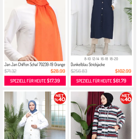
8-10
12-14
16-18
18-20
Jan Jan Chiffon Schal 70239-19 Orange
Dunkelblau Strickjacke
$71.32
$28.99
$256.83
$102.99
$17.39
$61.79
SPEZIELL FÜR HEUTE
SPEZIELL FÜR HEUTE