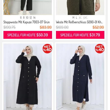
6
8
10
12
14
M
L
XL
XXL
Steppweste Mit Kapuze 7003-07 Grün
Weste Mit Reißverschluss 5090-01 Kh...
$199.75
$83.99
$109.00
$52.99
$50.39
$31.79
SPEZIELL FÜR HEUTE
SPEZIELL FÜR HEUTE