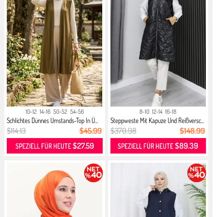
10-12
14-16
50-52
54-56
8-10
12-14
16-18
Schlichtes Dünnes Umstands-Top In Ü...
Steppweste Mit Kapuze Und Reißversc...
$114.13
$45.99
$370.98
$148.99
$27.59
$89.39
SPEZIELL FÜR HEUTE
SPEZIELL FÜR HEUTE