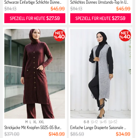
Schwarze Einfarbige Schlichte Dünne...
Schlichtes Dünnes Umstands-Top In Ü...
$114.13
$45.99
$114.13
$45.99
$27.59
$27.59
SPEZIELL FÜR HEUTE
SPEZIELL FÜR HEUTE
M
L
XL
XXL
6-8
10-12
14-16
50-52
Strickjacke Mit Knöpfen 5025-05 Bur...
Einfache Lange Drapierte Saisonale ...
$371.00
$148.99
$85.59
$34.99