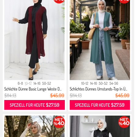
6-8
10-12
14-16
50-52
10-12
14-16
50-52
54-56
Schlichte Dünne Basic Lange Weste D...
Schlichtes Dünnes Umstands-Top In Ü...
$114.13
$45.99
$114.13
$45.99
$27.59
$27.59
SPEZIELL FÜR HEUTE
SPEZIELL FÜR HEUTE