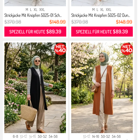
M
L
XL
XXL
M
L
XL
XXL
Strickjacke Mit Knöpfen 5025-01 Sch...
Strickjacke Mit Knöpfen 5025-02 Dun...
$370.98
$148.99
$370.98
$148.99
$89.39
$89.39
SPEZIELL FÜR HEUTE
SPEZIELL FÜR HEUTE
6-8
10-12
14-16
50-52
54-56
10-12
14-16
50-52
54-56