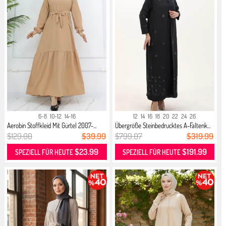
6-8
10-12
14-16
12
14
16
18
20
22
24
26
Aerobin Stoffkleid Mit Gürtel 2007-...
Übergröße Steinbedrucktes A-Faltenk...
$129.00
$39.99
$799.07
$319.99
$23.99
$191.99
SPEZIELL FÜR HEUTE
SPEZIELL FÜR HEUTE