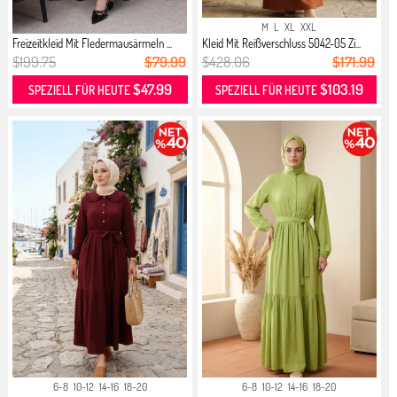
M
L
XL
XXL
Freizeitkleid Mit Fledermausärmeln ...
Kleid Mit Reißverschluss 5042-05 Zi...
$199.75
$79.99
$428.06
$171.99
$47.99
$103.19
SPEZIELL FÜR HEUTE
SPEZIELL FÜR HEUTE
6-8
10-12
14-16
18-20
6-8
10-12
14-16
18-20