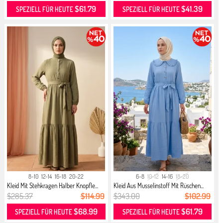
$61.79
$41.39
SPEZIELL FÜR HEUTE
SPEZIELL FÜR HEUTE
8-10
12-14
16-18
20-22
6-8
10-12
14-16
18-20
Kleid Mit Stehkragen Halber Knopfle...
Kleid Aus Musselinstoff Mit Rüschen...
$285.37
$114.99
$343.00
$102.99
$68.99
$61.79
SPEZIELL FÜR HEUTE
SPEZIELL FÜR HEUTE