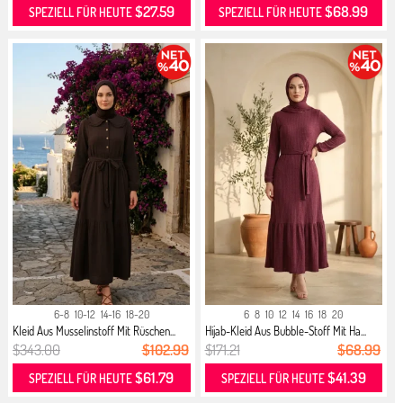
$27.59
$68.99
SPEZIELL FÜR HEUTE
SPEZIELL FÜR HEUTE
6-8
10-12
14-16
18-20
6
8
10
12
14
16
18
20
Kleid Aus Musselinstoff Mit Rüschen...
Hijab-Kleid Aus Bubble-Stoff Mit Ha...
$343.00
$102.99
$171.21
$68.99
$61.79
$41.39
SPEZIELL FÜR HEUTE
SPEZIELL FÜR HEUTE