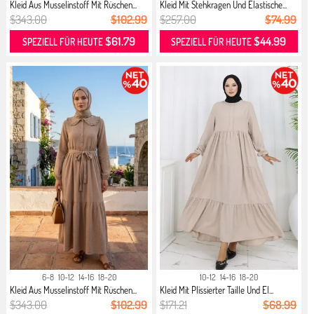
Kleid Aus Musselinstoff Mit Rüschen...
Kleid Mit Stehkragen Und Elastische...
$343.00
$102.99
$257.00
$74.99
$61.79
$44.99
SPEZIELL FÜR HEUTE
SPEZIELL FÜR HEUTE
6-8
10-12
14-16
18-20
10-12
14-16
18-20
Kleid Aus Musselinstoff Mit Rüschen...
Kleid Mit Plissierter Taille Und El...
$343.00
$102.99
$171.21
$68.99