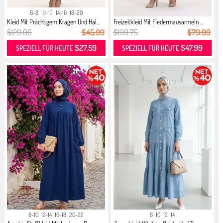
6-8
10-12
14-16
18-20
Kleid Mit Prächtigem Kragen Und Hal...
Freizeitkleid Mit Fledermausärmeln ...
$129.00
$45.99
$199.75
$79.99
$27.59
$47.99
SPEZIELL FÜR HEUTE
SPEZIELL FÜR HEUTE
8-10
12-14
16-18
20-22
8
10
12
14