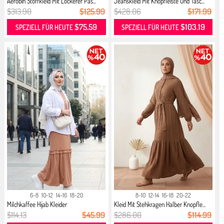
Aerobin Stoffkleid Mit Lockerer Pas...
Jeanskleid Mit Knopfleiste Und Tasc...
$313.90
$125.99
$428.06
$171.99
$75.59
$103.19
SPEZIELL FÜR HEUTE
SPEZIELL FÜR HEUTE
6-8
10-12
14-16
18-20
8-10
12-14
16-18
20-22
Milchkaffee Hijab Kleider
Kleid Mit Stehkragen Halber Knopfle...
$114.13
$45.99
$286.00
$114.99