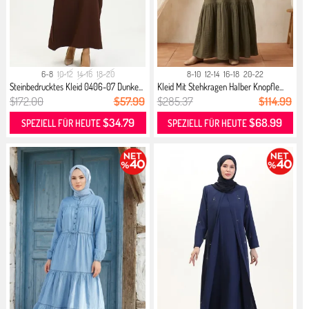
6-8
10-12
14-16
18-20
8-10
12-14
16-18
20-22
Steinbedrucktes Kleid 0406-07 Dunke...
Kleid Mit Stehkragen Halber Knopfle...
$172.00
$57.99
$285.37
$114.99
$34.79
$68.99
SPEZIELL FÜR HEUTE
SPEZIELL FÜR HEUTE