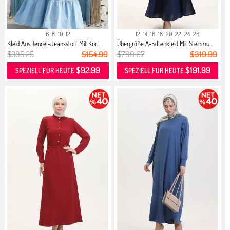
6
8
10
12
12
14
16
18
20
22
24
26
Kleid Aus Tencel-Jeansstoff Mit Kor...
Übergröße A-Faltenkleid Mit Steinmu...
$385.25
$154.99
$799.07
$319.99
$92.99
$191.99
SPEZIELL FÜR HEUTE
SPEZIELL FÜR HEUTE