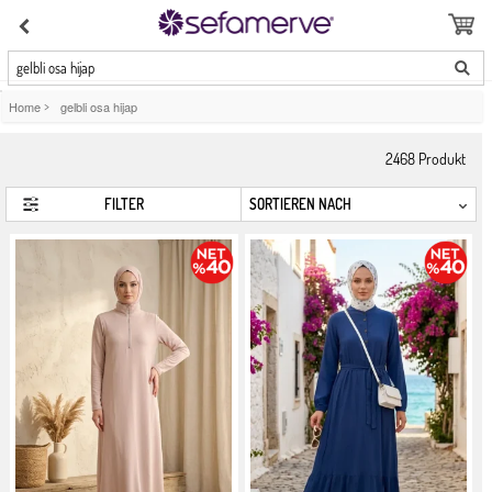
gelbli osa hijap
Home
>
gelbli osa hijap
2468
Produkt
FILTER