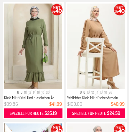
6
8
10
12
14
16
18
20
6
8
10
12
14
16
18
20
Kleid Mit Gürtel Und Elastischen Är...
Schlichtes Kleid Mit Rüschenärmeln ...
$99.86
$41.99
$100.00
$40.99
$25.19
$24.59
SPEZIELL FÜR HEUTE
SPEZIELL FÜR HEUTE