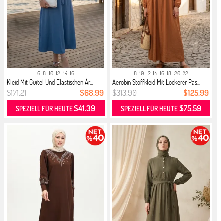
6-8
10-12
14-16
8-10
12-14
16-18
20-22
Kleid Mit Gürtel Und Elastischen Är...
Aerobin Stoffkleid Mit Lockerer Pas...
$171.21
$68.99
$313.90
$125.99
$41.39
$75.59
SPEZIELL FÜR HEUTE
SPEZIELL FÜR HEUTE