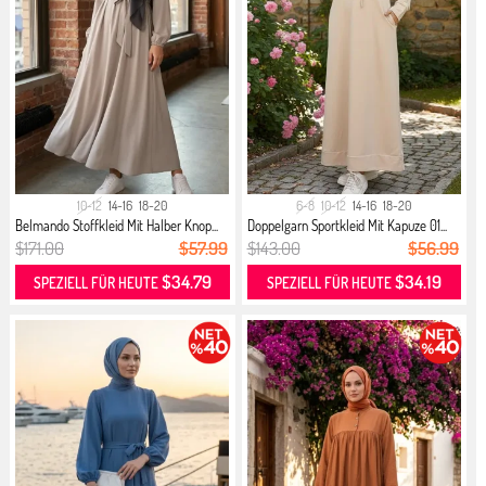
10-12
14-16
18-20
6-8
10-12
14-16
18-20
Belmando Stoffkleid Mit Halber Knop...
Doppelgarn Sportkleid Mit Kapuze 01...
$171.00
$57.99
$143.00
$56.99
$34.79
$34.19
SPEZIELL FÜR HEUTE
SPEZIELL FÜR HEUTE