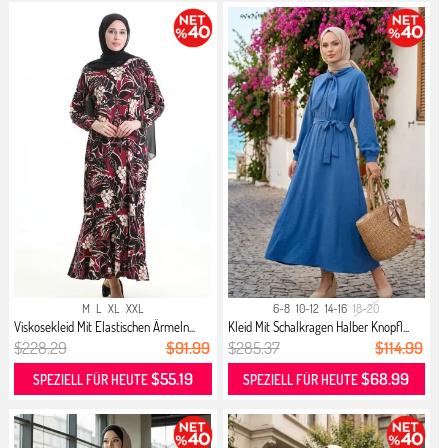
M
L
XL
XXL
6-8
10-12
14-16
18-20
Viskosekleid Mit Elastischen Ärmeln...
Kleid Mit Schalkragen Halber Knopfl...
$228.29
$91.99
$285.37
$114.99
$55.19
$68.99
SPEZIELL FÜR HEUTE
SPEZIELL FÜR HEUTE