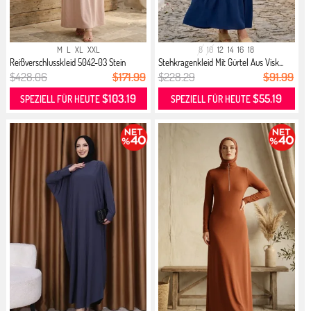
M
L
XL
XXL
8
10
12
14
16
18
Reißverschlusskleid 5042-03 Stein
Stehkragenkleid Mit Gürtel Aus Visk...
$428.06
$171.99
$228.29
$91.99
$103.19
$55.19
SPEZIELL FÜR HEUTE
SPEZIELL FÜR HEUTE