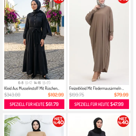
6-8
10-12
14-16
18-20
Kleid Aus Musselinstoff Mit Rüschen...
Freizeitkleid Mit Fledermausärmeln ...
$343.00
$102.99
$199.75
$79.99
$61.79
$47.99
SPEZIELL FÜR HEUTE
SPEZIELL FÜR HEUTE