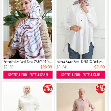
Gemusterter Capri-Schal 70347-04 Du...
Karaca Rayon Schal 81054-13 Dunkles...
$71.32
$28.99
$51.34
$21.99
$17.39
$13.19
SPEZIELL FÜR HEUTE
SPEZIELL FÜR HEUTE