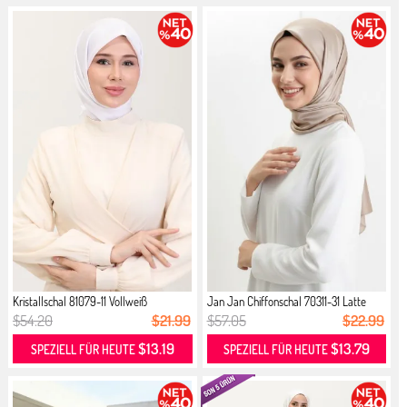
Kristallschal 81079-11 Vollweiß
Jan Jan Chiffonschal 70311-31 Latte
$54.20
$21.99
$57.05
$22.99
$13.19
$13.79
SPEZIELL FÜR HEUTE
SPEZIELL FÜR HEUTE