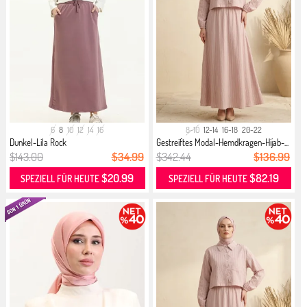
6
8
10
12
14
16
8-10
12-14
16-18
20-22
Dunkel-Lila Rock
Gestreiftes Modal-Hemdkragen-Hijab-...
$143.00
$34.99
$342.44
$136.99
$20.99
$82.19
SPEZIELL FÜR HEUTE
SPEZIELL FÜR HEUTE