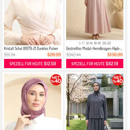
8-10
12-14
16-18
20-22
Kristall Schal 81079-21 Dunkles Pulver
Gestreiftes Modal-Hemdkragen-Hijab-...
$51.34
$20.99
$342.44
$136.99
$12.59
$82.19
SPEZIELL FÜR HEUTE
SPEZIELL FÜR HEUTE