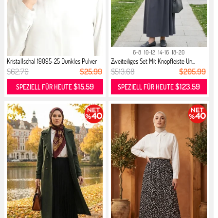
6-8
10-12
14-16
18-20
Kristallschal 19095-25 Dunkles Pulver
Zweiteiliges Set Mit Knopfleiste Un...
$62.76
$25.99
$513.68
$205.99
$15.59
$123.59
SPEZIELL FÜR HEUTE
SPEZIELL FÜR HEUTE