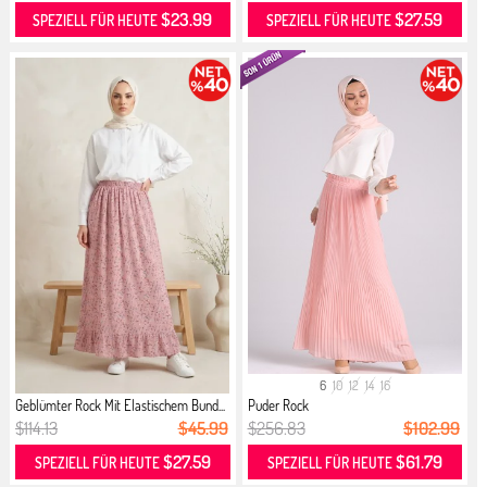
$23.99
$27.59
SPEZIELL FÜR HEUTE
SPEZIELL FÜR HEUTE
6
10
12
14
16
Geblümter Rock Mit Elastischem Bund...
Puder Rock
$114.13
$45.99
$256.83
$102.99
$27.59
$61.79
SPEZIELL FÜR HEUTE
SPEZIELL FÜR HEUTE