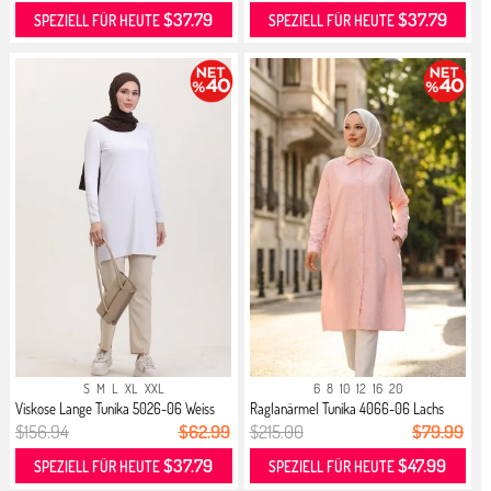
$37.79
$37.79
SPEZIELL FÜR HEUTE
SPEZIELL FÜR HEUTE
S
M
L
XL
XXL
6
8
10
12
16
20
Viskose Lange Tunika 5026-06 Weiss
Raglanärmel Tunika 4066-06 Lachs
$156.94
$62.99
$215.00
$79.99
$37.79
$47.99
SPEZIELL FÜR HEUTE
SPEZIELL FÜR HEUTE