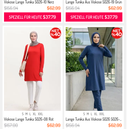
Viskose Lange Tunika 5026-10 Nerz
Lange Tunika Aus Viskose 5026-19 Grün
$156.94
$62.99
$156.94
$62.99
$37.79
$37.79
SPEZIELL FÜR HEUTE
SPEZIELL FÜR HEUTE
S
M
L
XL
XXL
S
M
L
XL
XXL
Viskose Lange Tunika 5026-08 Rot
Lange Tunika Aus Viskose 5026 5026-...
$157.00
$62.99
$156.94
$62.99