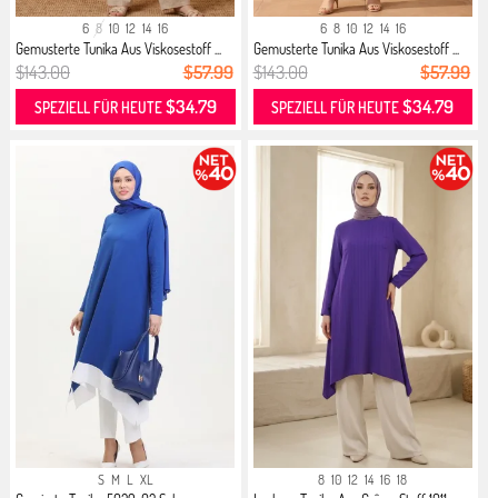
6
8
10
12
14
16
6
8
10
12
14
16
Gemusterte Tunika Aus Viskosestoff ...
Gemusterte Tunika Aus Viskosestoff ...
$143.00
$57.99
$143.00
$57.99
$34.79
$34.79
SPEZIELL FÜR HEUTE
SPEZIELL FÜR HEUTE
S
M
L
XL
8
10
12
14
16
18