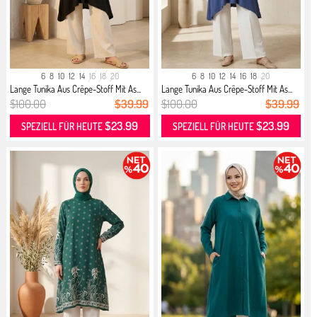
6
8
10
12
14
16
18
20
6
8
10
12
14
16
18
20
Lange Tunika Aus Crêpe-Stoff Mit As...
Lange Tunika Aus Crêpe-Stoff Mit As...
$100.00
$39.99
$100.00
$39.99
$23.99
$23.99
SPEZIELL FÜR HEUTE
SPEZIELL FÜR HEUTE