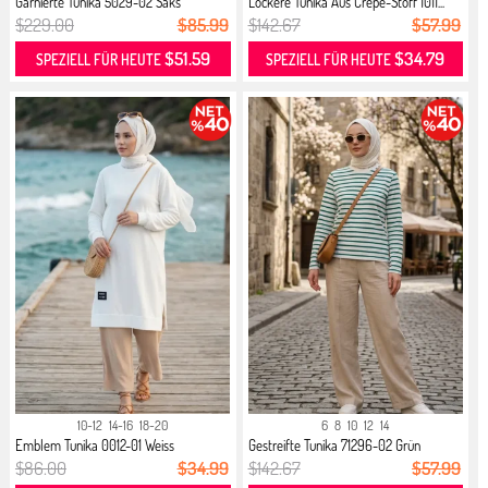
Garnierte Tunika 5029-02 Saks
Lockere Tunika Aus Crêpe-Stoff 1011...
$229.00
$85.99
$142.67
$57.99
$51.59
$34.79
SPEZIELL FÜR HEUTE
SPEZIELL FÜR HEUTE
10-12
14-16
18-20
6
8
10
12
14
Emblem Tunika 0012-01 Weiss
Gestreifte Tunika 71296-02 Grün
$86.00
$34.99
$142.67
$57.99