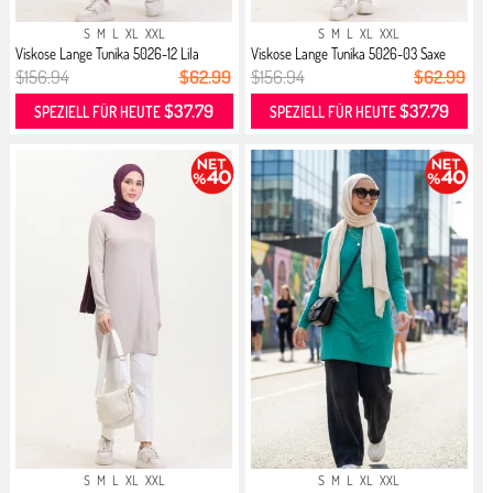
S
M
L
XL
XXL
S
M
L
XL
XXL
Viskose Lange Tunika 5026-12 Lila
Viskose Lange Tunika 5026-03 Saxe
$156.94
$62.99
$156.94
$62.99
$37.79
$37.79
SPEZIELL FÜR HEUTE
SPEZIELL FÜR HEUTE
S
M
L
XL
XXL
S
M
L
XL
XXL