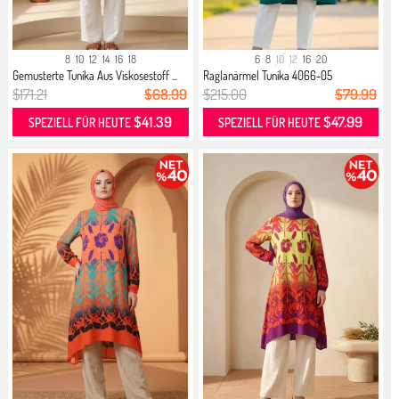
8
10
12
14
16
18
6
8
10
12
16
20
Gemusterte Tunika Aus Viskosestoff ...
Raglanärmel Tunika 4066-05
Smaragdg...
$171.21
$68.99
$215.00
$79.99
$41.39
$47.99
SPEZIELL FÜR HEUTE
SPEZIELL FÜR HEUTE