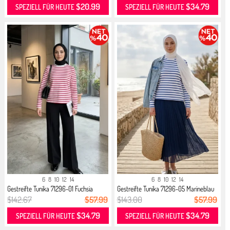
$20.99
$34.79
SPEZIELL FÜR HEUTE
SPEZIELL FÜR HEUTE
6
8
10
12
14
6
8
10
12
14
Gestreifte Tunika 71296-01 Fuchsia
Gestreifte Tunika 71296-05 Marineblau
$142.67
$57.99
$143.00
$57.99
$34.79
$34.79
SPEZIELL FÜR HEUTE
SPEZIELL FÜR HEUTE