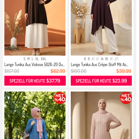
S
M
L
XL
XXL
6
8
10
12
14
16
18
20
Lange Tunika Aus Viskose 5026-20 Du...
Lange Tunika Aus Crêpe-Stoff Mit As...
$157.00
$62.99
$100.00
$39.99
$37.79
$23.99
SPEZIELL FÜR HEUTE
SPEZIELL FÜR HEUTE