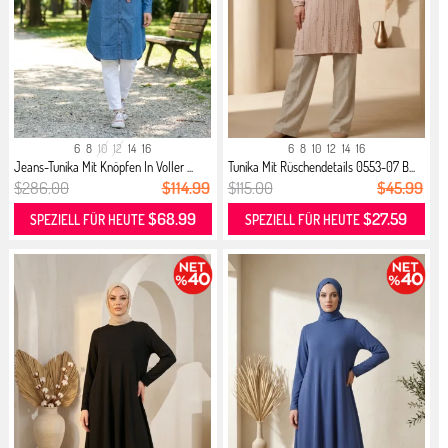
6
8
10
12
14
16
6
8
10
12
14
16
Jeans-Tunika Mit Knöpfen In Voller ...
Tunika Mit Rüschendetails 0553-07 B...
$286.00
$114.99
$115.00
$45.99
$68.99
$27.59
SPEZIELL FÜR HEUTE
SPEZIELL FÜR HEUTE