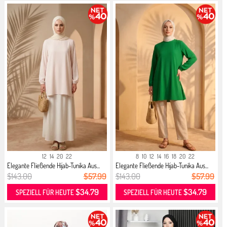
12
14
20
22
8
10
12
14
16
18
20
22
Elegante Fließende Hijab-Tunika Aus...
Elegante Fließende Hijab-Tunika Aus...
$143.00
$57.99
$143.00
$57.99
$34.79
$34.79
SPEZIELL FÜR HEUTE
SPEZIELL FÜR HEUTE