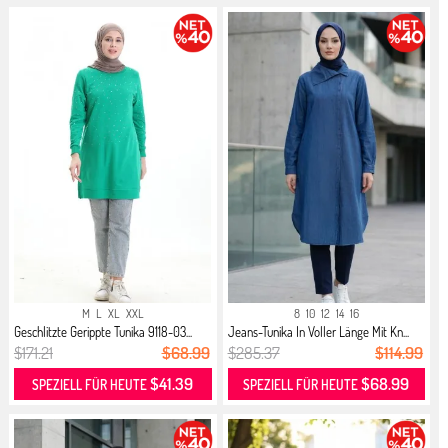
M
L
XL
XXL
8
10
12
14
16
Geschlitzte Gerippte Tunika 9118-03...
Jeans-Tunika In Voller Länge Mit Kn...
$171.21
$68.99
$285.37
$114.99
$41.39
$68.99
SPEZIELL FÜR HEUTE
SPEZIELL FÜR HEUTE