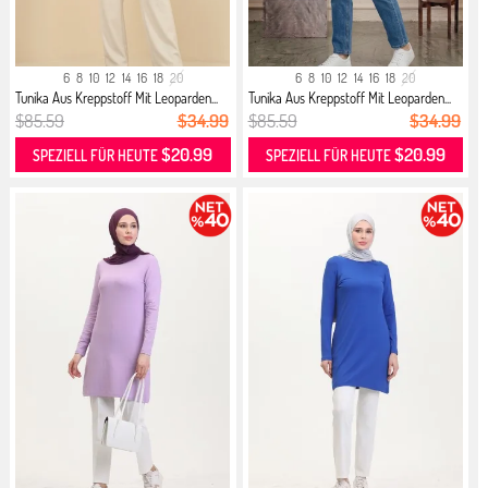
6
8
10
12
14
16
18
20
6
8
10
12
14
16
18
20
Tunika Aus Kreppstoff Mit Leoparden...
Tunika Aus Kreppstoff Mit Leoparden...
$85.59
$34.99
$85.59
$34.99
$20.99
$20.99
SPEZIELL FÜR HEUTE
SPEZIELL FÜR HEUTE