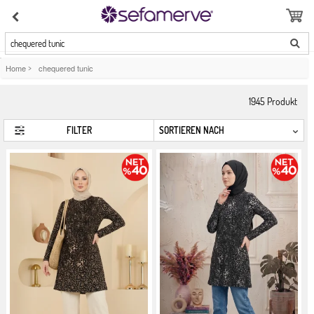
chequered tunic
Home
>
chequered tunic
1945
Produkt
FILTER