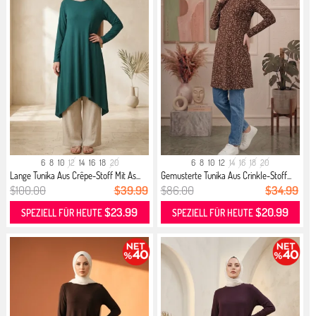
6
8
10
12
14
16
18
20
6
8
10
12
14
16
18
20
Lange Tunika Aus Crêpe-Stoff Mit As...
Gemusterte Tunika Aus Crinkle-Stoff...
$100.00
$39.99
$86.00
$34.99
$23.99
$20.99
SPEZIELL FÜR HEUTE
SPEZIELL FÜR HEUTE