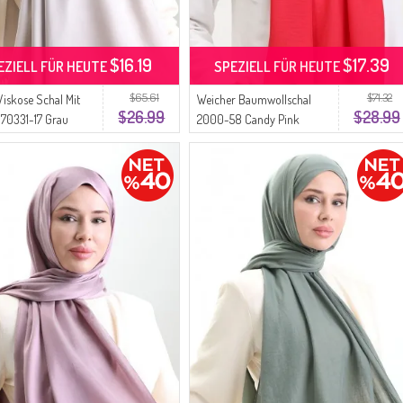
$16.19
$17.39
EZIELL FÜR HEUTE
SPEZIELL FÜR HEUTE
$65.61
$71.32
Viskose Schal Mit
Weicher Baumwollschal
$26.99
$28.99
 70331-17 Grau
2000-58 Candy Pink