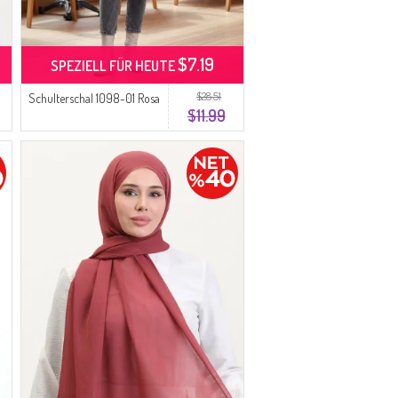
$7.19
SPEZIELL FÜR HEUTE
$28.51
Schulterschal 1098-01 Rosa
$11.99