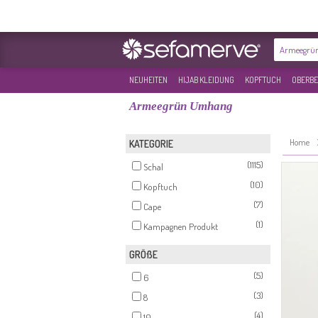
NEUHEITEN
HIJAB KLEIDUNG
KOPFTUCH
OBERBE
Armeegrün Umhang
Home
KATEGORIE
(1115)
Schal
(10)
Kopftuch
(7)
Cape
(1)
Kampagnen Produkt
GRÖßE
(5)
6
(3)
8
(4)
10