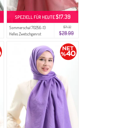
$17.39
SPEZIELL FÜR HEUTE
$71.32
Sommerschal 70256-13
$28.99
Helles Zwetschgenrot