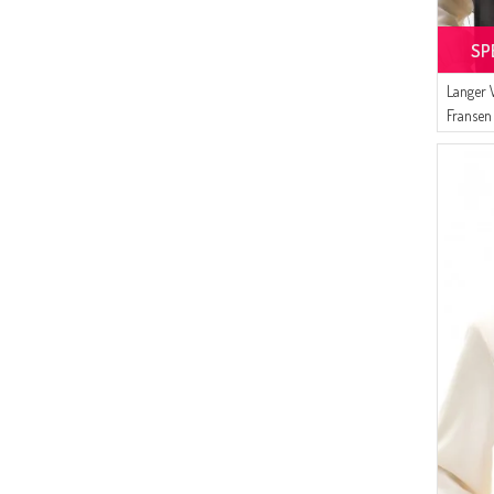
(1)
GOLDFARBIG
SP
(1)
GRASGRÜN
(1)
DUNKEL-CREME
Langer 
Fransen
(1)
ELFENBEIN-FARBE
Rauchg
(1)
EISBLAU
(1)
DUNKEL-SENF
(1)
DUNKEL-ZWETSCHGE
(1)
DUNKELBLAU
(1)
DUNKELBLAU
(1)
HELL-PETROLEUM
(1)
HELLBLAU
(1)
NEFTI GRÜNE FARBE
(1)
NEONGRÜN
(1)
PETROLEUM-BLAU
(1)
RENKLI
(1)
METALL