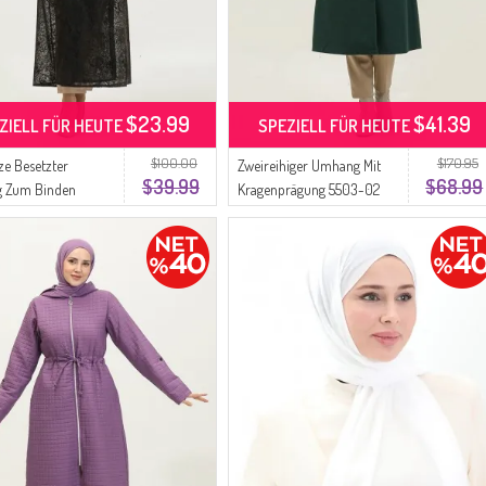
$23.99
$41.39
ZIELL FÜR HEUTE
SPEZIELL FÜR HEUTE
$100.00
$170.95
ze Besetzter
Zweireihiger Umhang Mit
$39.99
$68.99
 Zum Binden
Kragenprägung 5503-02
02 Schwarz
Smaragdgrün