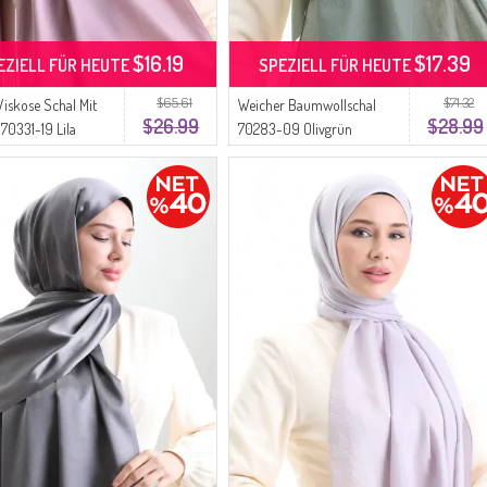
$16.19
$17.39
EZIELL FÜR HEUTE
SPEZIELL FÜR HEUTE
$65.61
$71.32
Viskose Schal Mit
Weicher Baumwollschal
$26.99
$28.99
 70331-19 Lila
70283-09 Olivgrün