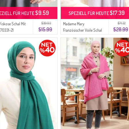
$9.59
$17.39
EZIELL FÜR HEUTE
SPEZIELL FÜR HEUTE
$39.93
$71.32
Viskose Schal Mit
Madame Mary
$15.99
$28.99
 70331-21
Französischer Voile Schal
rau
19099-04 Hellgrau