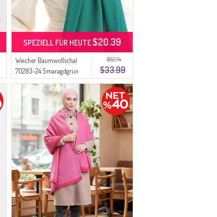
$20.39
SPEZIELL FÜR HEUTE
$82.74
Weicher Baumwollschal
$33.99
70283-24 Smaragdgrün