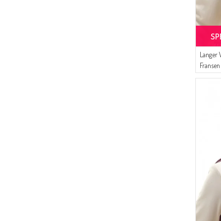
(4)
HELLBRAUN
(4)
ZUCKER-PINK
SP
(4)
HELLBEIGE
(4)
JEANSBLAU
Langer 
Fransen
(4)
HELL-ZWETSCHGE
(3)
WASSERGRÜN
(3)
FLIEDER
(3)
DUNKEL-NERZ
(3)
DUNKEL-PUDER
(3)
DUNKEL-GRAU
(3)
HELL-DUNKELBLAU
(3)
KARAMEL
(3)
TÜRKIS
(3)
HELL-SENF
(3)
HELLROSE
(2)
DUNKELBRAUN