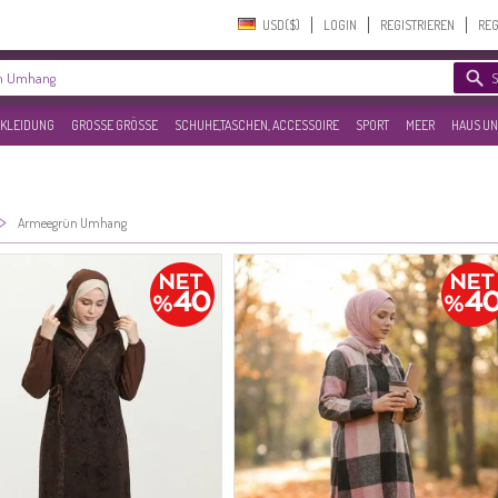
USD($)‎
LOGIN
REGISTRIEREN
REG
KLEIDUNG
GROSSE GRÖSSE
SCHUHE,TASCHEN, ACCESSOIRE
SPORT
MEER
HAUS UN
>
Armeegrün Umhang