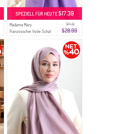
$17.39
SPEZIELL FÜR HEUTE
$71.32
Madame Mary
$28.99
Französischer Voile-Schal
19099-27 Magenta