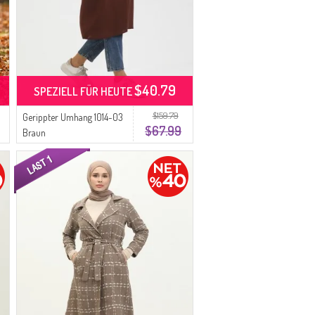
$40.79
SPEZIELL FÜR HEUTE
$159.79
Gerippter Umhang 1014-03
$67.99
Braun