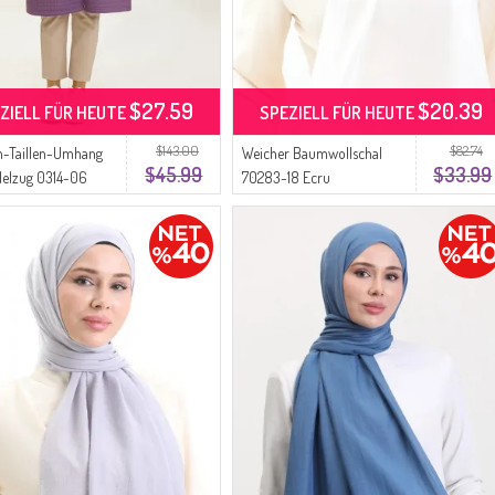
$27.59
$20.39
ZIELL FÜR HEUTE
SPEZIELL FÜR HEUTE
$143.00
$82.74
n-Taillen-Umhang
Weicher Baumwollschal
$45.99
$33.99
delzug 0314-06
70283-18 Ecru