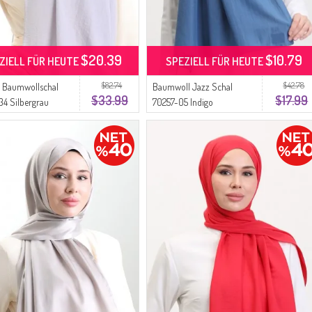
$20.39
$10.79
ZIELL FÜR HEUTE
SPEZIELL FÜR HEUTE
$82.74
$42.78
 Baumwollschal
Baumwoll Jazz Schal
$33.99
$17.99
4 Silbergrau
70257-05 Indigo