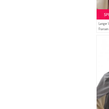
(2)
DUNKELGRÜN
(2)
DUNKEL-ROSE
SP
(2)
NACHTBLAU
Langer 
(2)
KNOCHEN-FARBE
Fransen
(2)
GRANAT-BLUMEN
(2)
HELL-NERZ FARBE
(2)
HONIGMELONE
(2)
OLIVENGRÜN
(2)
KUPFER
(1)
SAND BEIGE
(1)
SAFRAN-FARBE
(1)
SCHMUTZIG WEIß
(1)
VANILLE
(1)
ASCHGRAU
(1)
KORALLENROT
(1)
FLIEDER FARBE