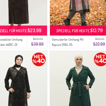
$23.99
$13.79
ZIELL FÜR HEUTE
SPEZIELL FÜR HEUTE
$100.00
$143.00
besetzter Umhang
Gemusterter Umhang Mit
$39.99
$22.99
nden 4481C-01
Kapuze 0184-05
Schwarzpulver