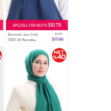
$10.79
SPEZIELL FÜR HEUTE
$42.78
Baumwoll-Jazz-Schal
$17.99
70257-06 Marineblau