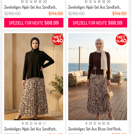
10
12
14
16
18
20
10
12
14
16
18
20
Zweiteiliges Hijab-Set Aus Sandfarb...
Zweiteiliges Hijab-Set Aus Sandfarb...
$286.00
$114.99
$286.00
$114.99
$68.99
$68.99
SPEZIELL FÜR HEUTE
SPEZIELL FÜR HEUTE
8
10
12
14
16
18
8
10
12
14
16
18
Zweiteiliges Hijab-Set Aus Sandfarb...
Zweiteiliges Set Aus Bluse Und Rock...