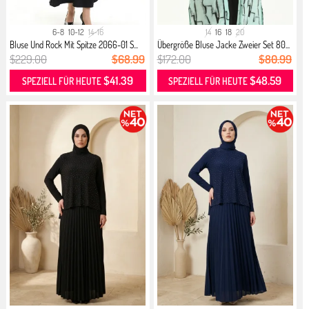
6-8
10-12
14-16
14
16
18
20
Bluse Und Rock Mit Spitze 2066-01 S...
Übergröße Bluse Jacke Zweier Set 80...
$229.00
$68.99
$172.00
$80.99
$41.39
$48.59
SPEZIELL FÜR HEUTE
SPEZIELL FÜR HEUTE