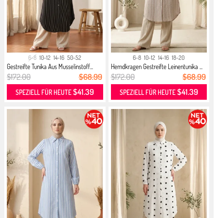
6-8
10-12
14-16
50-52
6-8
10-12
14-16
18-20
Gestreifte Tunika Aus Musselinstoff...
Hemdkragen Gestreifte Leinentunika ...
$172.00
$68.99
$172.00
$68.99
$41.39
$41.39
SPEZIELL FÜR HEUTE
SPEZIELL FÜR HEUTE