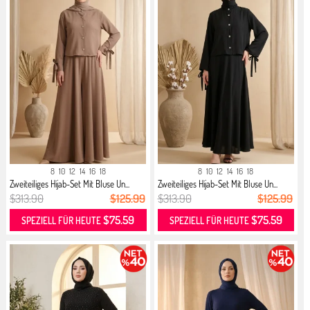
8
10
12
14
16
18
8
10
12
14
16
18
Zweiteiliges Hijab-Set Mit Bluse Un...
Zweiteiliges Hijab-Set Mit Bluse Un...
$313.90
$125.99
$313.90
$125.99
$75.59
$75.59
SPEZIELL FÜR HEUTE
SPEZIELL FÜR HEUTE