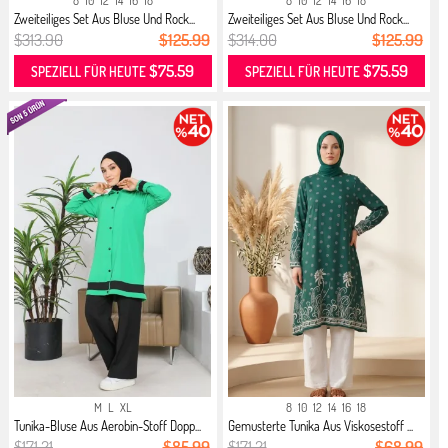
8
10
12
14
16
18
8
10
12
14
16
18
Zweiteiliges Set Aus Bluse Und Rock...
Zweiteiliges Set Aus Bluse Und Rock...
$313.90
$125.99
$314.00
$125.99
$75.59
$75.59
SPEZIELL FÜR HEUTE
SPEZIELL FÜR HEUTE
M
L
XL
8
10
12
14
16
18
Tunika-Bluse Aus Aerobin-Stoff Dopp...
Gemusterte Tunika Aus Viskosestoff ...
$171.21
$85.99
$171.21
$68.99