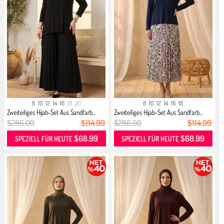
8
10
12
14
16
18
20
8
10
12
14
16
18
Zweiteiliges Hijab-Set Aus Sandfarb...
Zweiteiliges Hijab-Set Aus Sandfarb...
$286.00
$114.99
$286.00
$114.99
$68.99
$68.99
SPEZIELL FÜR HEUTE
SPEZIELL FÜR HEUTE