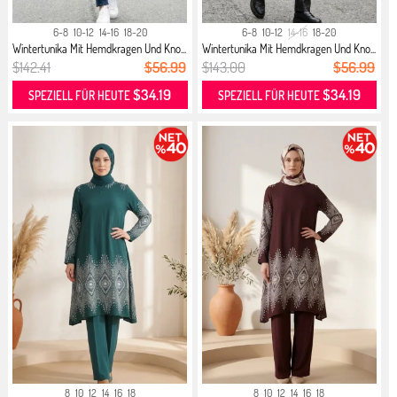
6-8
10-12
14-16
18-20
6-8
10-12
14-16
18-20
Wintertunika Mit Hemdkragen Und Kno...
Wintertunika Mit Hemdkragen Und Kno...
$142.41
$56.99
$143.00
$56.99
$34.19
$34.19
SPEZIELL FÜR HEUTE
SPEZIELL FÜR HEUTE
8
10
12
14
16
18
8
10
12
14
16
18