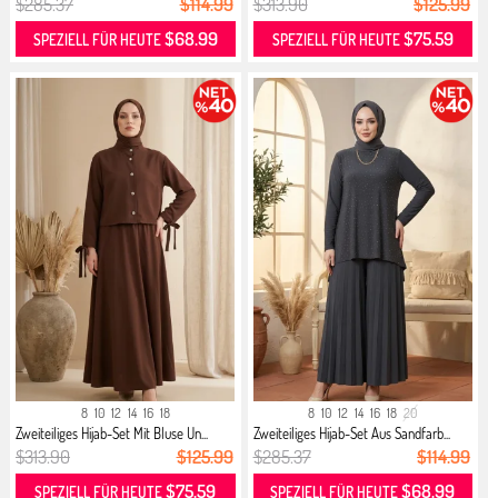
$285.37
$114.99
$313.90
$125.99
$68.99
$75.59
SPEZIELL FÜR HEUTE
SPEZIELL FÜR HEUTE
8
10
12
14
16
18
8
10
12
14
16
18
20
Zweiteiliges Hijab-Set Mit Bluse Un...
Zweiteiliges Hijab-Set Aus Sandfarb...
$313.90
$125.99
$285.37
$114.99
$75.59
$68.99
SPEZIELL FÜR HEUTE
SPEZIELL FÜR HEUTE