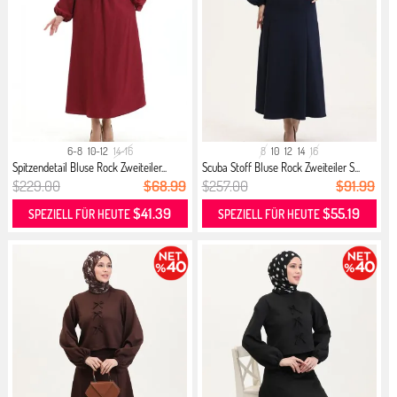
6-8
10-12
14-16
8
10
12
14
16
Spitzendetail Bluse Rock Zweiteiler...
Scuba Stoff Bluse Rock Zweiteiler S...
$229.00
$68.99
$257.00
$91.99
$41.39
$55.19
SPEZIELL FÜR HEUTE
SPEZIELL FÜR HEUTE