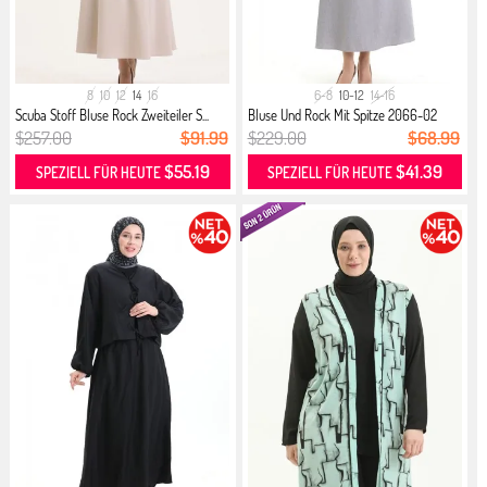
8
10
12
14
16
6-8
10-12
14-16
Scuba Stoff Bluse Rock Zweiteiler S...
Bluse Und Rock Mit Spitze 2066-02
Grau
$257.00
$91.99
$229.00
$68.99
$55.19
$41.39
SPEZIELL FÜR HEUTE
SPEZIELL FÜR HEUTE