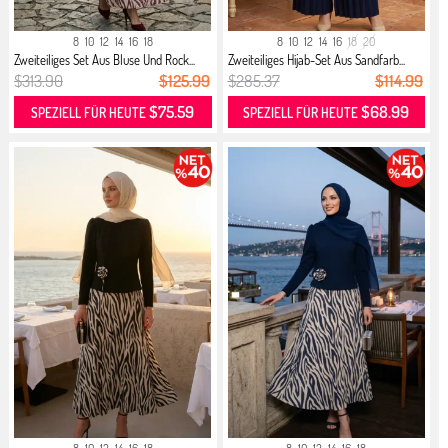
8
10
12
14
16
18
8
10
12
14
16
18
20
Zweiteiliges Set Aus Bluse Und Rock...
Zweiteiliges Hijab-Set Aus Sandfarb...
$313.90
$125.99
$285.37
$114.99
$75.59
$68.99
SPEZIELL FÜR HEUTE
SPEZIELL FÜR HEUTE