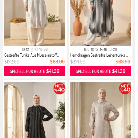
10-12
14-16
18-20
6-8
10-12
14-16
18-20
Gestreifte Tunika Aus Musselinstoff...
Hemdkragen Gestreifte Leinentunika ...
$172.00
$68.99
$371.00
$68.99
$41.39
$41.39
SPEZIELL FÜR HEUTE
SPEZIELL FÜR HEUTE