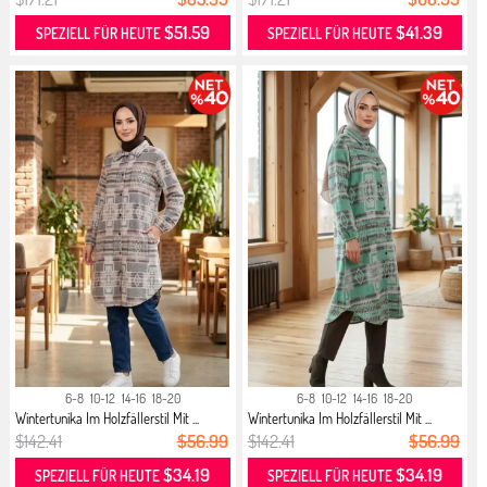
$51.59
$41.39
SPEZIELL FÜR HEUTE
SPEZIELL FÜR HEUTE
6-8
10-12
14-16
18-20
6-8
10-12
14-16
18-20
Wintertunika Im Holzfällerstil Mit ...
Wintertunika Im Holzfällerstil Mit ...
$142.41
$56.99
$142.41
$56.99
$34.19
$34.19
SPEZIELL FÜR HEUTE
SPEZIELL FÜR HEUTE