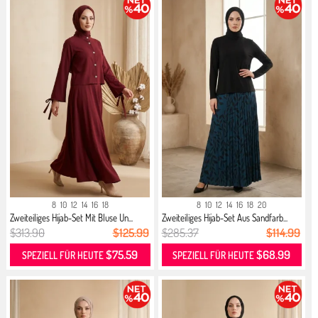
8
10
12
14
16
18
8
10
12
14
16
18
20
Zweiteiliges Hijab-Set Mit Bluse Un...
Zweiteiliges Hijab-Set Aus Sandfarb...
$313.90
$125.99
$285.37
$114.99
$75.59
$68.99
SPEZIELL FÜR HEUTE
SPEZIELL FÜR HEUTE