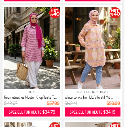
14-16
6-8
10-12
14-16
18-20
Geometrisches Muster Knopfleiste Tu...
Wintertunika Im Holzfällerstil Mit ...
$142.67
$57.99
$142.41
$56.99
$34.79
$34.19
SPEZIELL FÜR HEUTE
SPEZIELL FÜR HEUTE