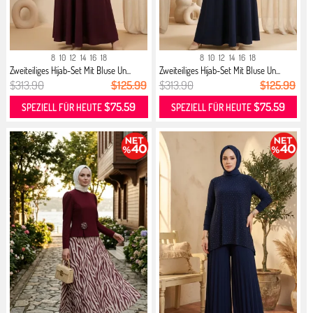
8
10
12
14
16
18
8
10
12
14
16
18
Zweiteiliges Hijab-Set Mit Bluse Un...
Zweiteiliges Hijab-Set Mit Bluse Un...
$313.90
$125.99
$313.90
$125.99
$75.59
$75.59
SPEZIELL FÜR HEUTE
SPEZIELL FÜR HEUTE