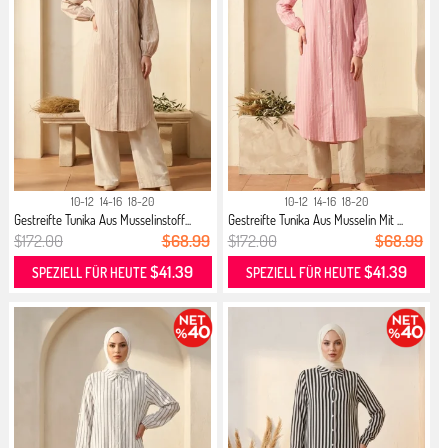
10-12
14-16
18-20
10-12
14-16
18-20
Gestreifte Tunika Aus Musselinstoff...
Gestreifte Tunika Aus Musselin Mit ...
$172.00
$68.99
$172.00
$68.99
$41.39
$41.39
SPEZIELL FÜR HEUTE
SPEZIELL FÜR HEUTE