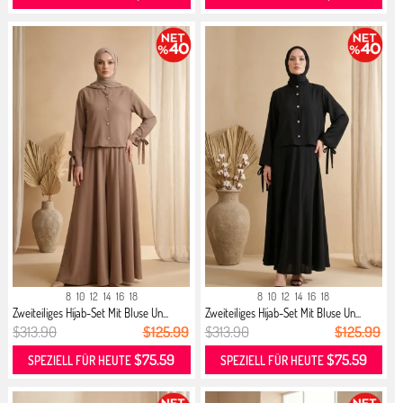
8
10
12
14
16
18
8
10
12
14
16
18
Zweiteiliges Hijab-Set Mit Bluse Un...
Zweiteiliges Hijab-Set Mit Bluse Un...
$313.90
$125.99
$313.90
$125.99
$75.59
$75.59
SPEZIELL FÜR HEUTE
SPEZIELL FÜR HEUTE