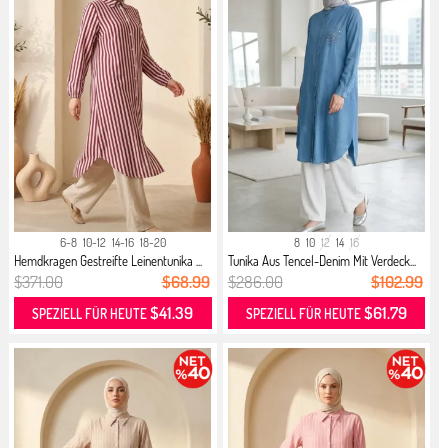
6-8
10-12
14-16
18-20
8
10
12
14
16
Hemdkragen Gestreifte Leinentunika ...
Tunika Aus Tencel-Denim Mit Verdeck...
$371.00
$68.99
$286.00
$102.99
$41.39
$61.79
SPEZIELL FÜR HEUTE
SPEZIELL FÜR HEUTE