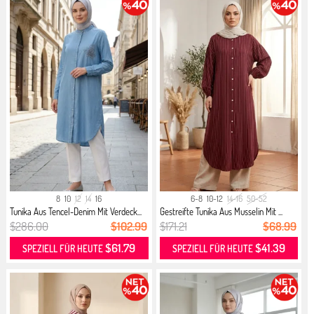
8
10
12
14
16
6-8
10-12
14-16
50-52
Tunika Aus Tencel-Denim Mit Verdeck...
Gestreifte Tunika Aus Musselin Mit ...
$286.00
$102.99
$171.21
$68.99
$61.79
$41.39
SPEZIELL FÜR HEUTE
SPEZIELL FÜR HEUTE