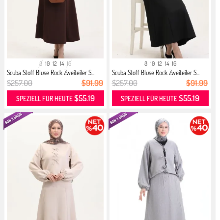
8
10
12
14
16
8
10
12
14
16
Scuba Stoff Bluse Rock Zweiteiler S...
Scuba Stoff Bluse Rock Zweiteiler S...
$257.00
$91.99
$257.00
$91.99
$55.19
$55.19
SPEZIELL FÜR HEUTE
SPEZIELL FÜR HEUTE