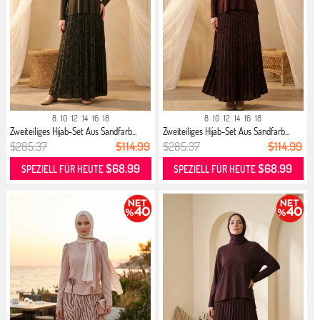
8
10
12
14
16
18
8
10
12
14
16
18
Zweiteiliges Hijab-Set Aus Sandfarb...
Zweiteiliges Hijab-Set Aus Sandfarb...
$285.37
$114.99
$285.37
$114.99
$68.99
$68.99
SPEZIELL FÜR HEUTE
SPEZIELL FÜR HEUTE