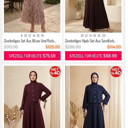
8
10
12
14
16
18
10
12
14
16
18
20
Zweiteiliges Set Aus Bluse Und Rock...
Zweiteiliges Hijab-Set Aus Sandfarb...
$313.90
$125.99
$286.00
$114.99
$75.59
$68.99
SPEZIELL FÜR HEUTE
SPEZIELL FÜR HEUTE