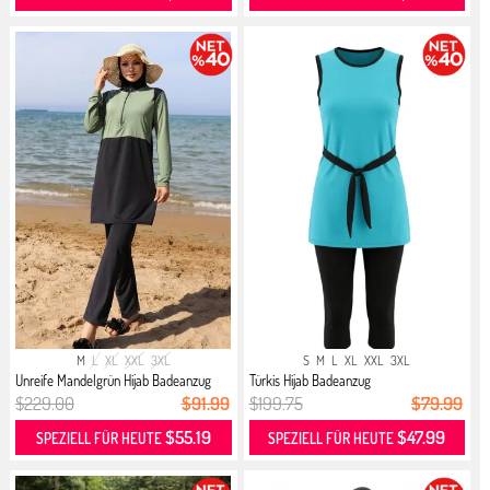
M
L
XL
XXL
3XL
S
M
L
XL
XXL
3XL
Unreife Mandelgrün Hijab Badeanzug
Türkis Hijab Badeanzug
$229.00
$91.99
$199.75
$79.99
$55.19
$47.99
SPEZIELL FÜR HEUTE
SPEZIELL FÜR HEUTE