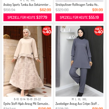
M
L
XL
XXL
Araboy Sports Tunika Aus Gekämmter ...
Strickpullover Rollkragen Tunika Ho...
$156.94
$62.99
$329.00
$91.99
$37.79
$55.19
SPEZIELL FÜR HEUTE
SPEZIELL FÜR HEUTE
8-10
12-14
16-18
20-22
M
L
XL
XXL
Oysho Stoff-Hijab-Anzug Mit Gemuste...
Zweiteiliger Anzug Aus Crêpe-Stoff ...
$342.44
$136.99
$228.29
$91.99