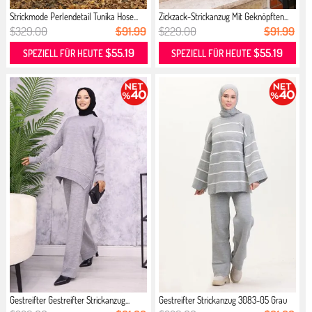
Strickmode Perlendetail Tunika Hose...
Zickzack-Strickanzug Mit Geknöpften...
$329.00
$91.99
$229.00
$91.99
$55.19
$55.19
SPEZIELL FÜR HEUTE
SPEZIELL FÜR HEUTE
Gestreifter Gestreifter Strickanzug...
Gestreifter Strickanzug 3083-05 Grau