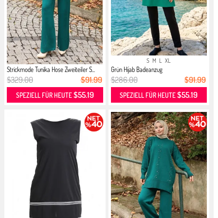
S
M
L
XL
Strickmode Tunika Hose Zweiteiler S...
Grün Hijab Badeanzug
$329.00
$91.99
$286.00
$91.99
$55.19
$55.19
SPEZIELL FÜR HEUTE
SPEZIELL FÜR HEUTE