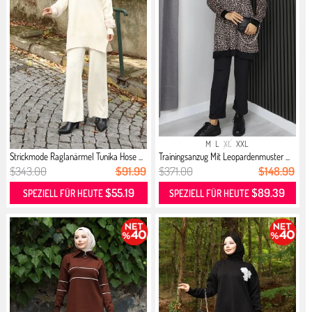
M
L
XL
XXL
Strickmode Raglanärmel Tunika Hose ...
Trainingsanzug Mit Leopardenmuster ...
$343.00
$91.99
$371.00
$148.99
$55.19
$89.39
SPEZIELL FÜR HEUTE
SPEZIELL FÜR HEUTE