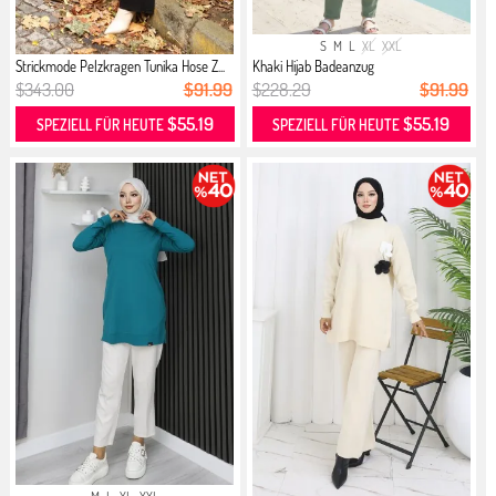
S
M
L
XL
XXL
Strickmode Pelzkragen Tunika Hose Z...
Khaki Hijab Badeanzug
$343.00
$91.99
$228.29
$91.99
$55.19
$55.19
SPEZIELL FÜR HEUTE
SPEZIELL FÜR HEUTE