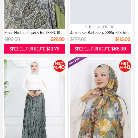
S
M
L
XL
XXL
3XL
Ethno Muster Janjan Schal 70304-18 ...
Ärmelloser Badeanzug 23814-01 Schim...
$100.00
$22.99
$272.00
$113.99
$13.79
$68.39
SPEZIELL FÜR HEUTE
SPEZIELL FÜR HEUTE