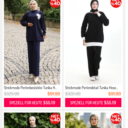
Strickmode Perlenbestickte Tunika H...
Strickmode Perlendetail Tunika Hose...
$329.00
$91.99
$329.00
$91.99
$55.19
$55.19
SPEZIELL FÜR HEUTE
SPEZIELL FÜR HEUTE