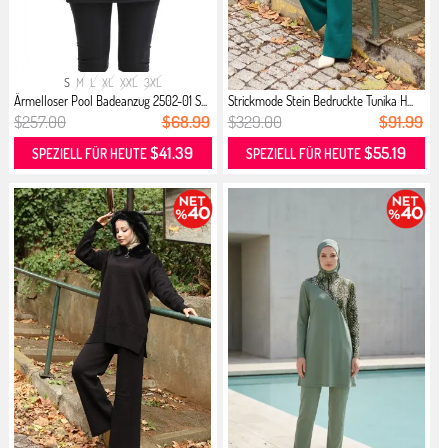
S
M
L
XL
XXL
3XL
Ärmelloser Pool Badeanzug 2502-01 S...
Strickmode Stein Bedruckte Tunika H...
$257.00
$68.99
$329.00
$91.99
$41.39
$55.19
SPEZIELL FÜR HEUTE
SPEZIELL FÜR HEUTE