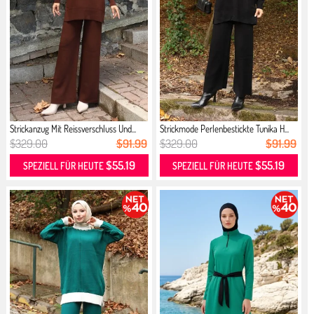
Strickanzug Mit Reissverschluss Und...
Strickmode Perlenbestickte Tunika H...
$329.00
$91.99
$329.00
$91.99
$55.19
$55.19
SPEZIELL FÜR HEUTE
SPEZIELL FÜR HEUTE