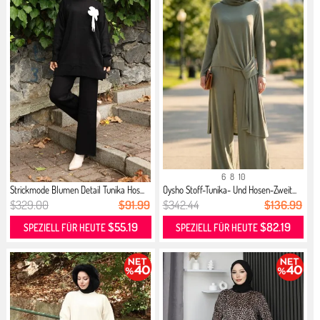
6
8
10
Strickmode Blumen Detail Tunika Hos...
Oysho Stoff-Tunika- Und Hosen-Zweit...
$329.00
$91.99
$342.44
$136.99
$55.19
$82.19
SPEZIELL FÜR HEUTE
SPEZIELL FÜR HEUTE