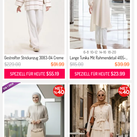
6-8
10-12
14-16
18-20
Gestreifter Strickanzug 3083-04 Creme
Lange Tunika Mit Rahmendetail 4105-...
$229.00
$91.99
$115.00
$39.99
$55.19
$23.99
SPEZIELL FÜR HEUTE
SPEZIELL FÜR HEUTE