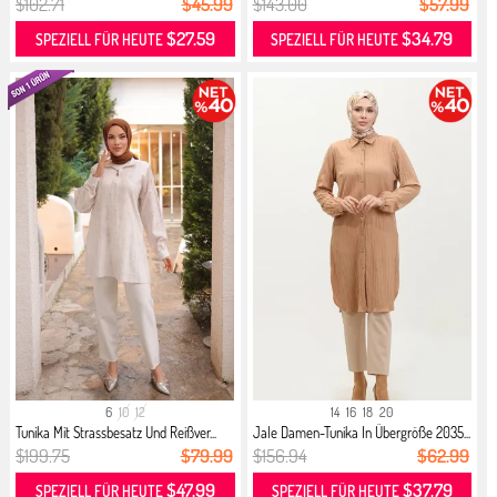
$102.71
$45.99
$143.00
$57.99
$27.59
$34.79
SPEZIELL FÜR HEUTE
SPEZIELL FÜR HEUTE
6
10
12
14
16
18
20
Tunika Mit Strassbesatz Und Reißver...
Jale Damen-Tunika In Übergröße 2035...
$199.75
$79.99
$156.94
$62.99
$47.99
$37.79
SPEZIELL FÜR HEUTE
SPEZIELL FÜR HEUTE