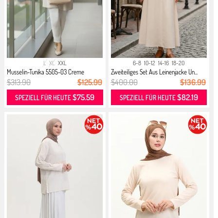
L
XL
XXL
6-8
10-12
14-16
18-20
Musselin-Tunika 5505-03 Creme
Zweiteiliges Set Aus Leinenjacke Un...
$313.90
$125.99
$400.00
$136.99
$75.59
$82.19
SPEZIELL FÜR HEUTE
SPEZIELL FÜR HEUTE