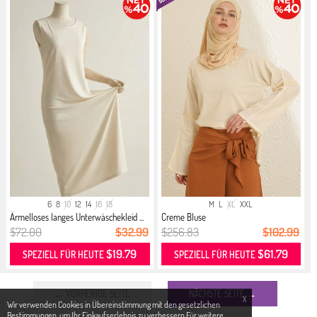
6
8
10
12
14
16
18
M
L
XL
XXL
Ärmelloses langes Unterwäschekleid ...
Creme Bluse
$72.00
$32.99
$256.83
$102.99
$19.79
$61.79
SPEZIELL FÜR HEUTE
SPEZIELL FÜR HEUTE
← VORHERIGE SEITE
NÄCHSTE SEITE →
X
Wir verwenden Cookies in Übereinstimmung mit den gesetzlichen
Bestimmungen, um Ihr Einkaufserlebnis zu verbessern.Für weitere