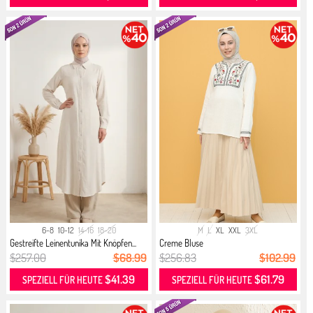
6-8
10-12
14-16
18-20
M
L
XL
XXL
3XL
Gestreifte Leinentunika Mit Knöpfen...
Creme Bluse
$257.00
$68.99
$256.83
$102.99
$41.39
$61.79
SPEZIELL FÜR HEUTE
SPEZIELL FÜR HEUTE