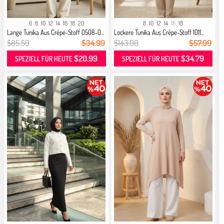
6
8
10
12
14
16
18
20
8
10
12
14
16
18
Lange Tunika Aus Crêpe-Stoff 0508-0...
Lockere Tunika Aus Crêpe-Stoff 1011...
$85.59
$34.99
$143.00
$57.99
$20.99
$34.79
SPEZIELL FÜR HEUTE
SPEZIELL FÜR HEUTE