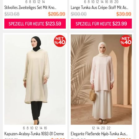
6
8
10
12
14
6
8
10
12
14
16
18
20
Stilvolles Zweiteiliges Set Mit Kno...
Lange Tunika Aus Crêpe-Stoff Mit As...
$513.68
$205.99
$100.00
$39.99
$123.59
$23.99
SPEZIELL FÜR HEUTE
SPEZIELL FÜR HEUTE
6
8
10
12
14
16
12
14
20
22
Kapuzen-Araboy-Tunika 1692-01 Creme
Elegante Fließende Hijab-Tunika Aus...