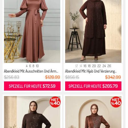
4
6
8
10
12
14
16
18
20
22
24
26
Abendkleid Mit Ausschnitten Und Ärm...
Abendkleid Mit Hijab Und Verzierung...
$256.83
$120.99
$856.15
$342.99
$72.59
$205.79
SPEZIELL FÜR HEUTE
SPEZIELL FÜR HEUTE