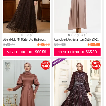
6
8
10
12
6
8
10
12
14
16
Abendkleid Mit Gürtel Und Hijab Aus...
Abendkleid Aus Gerafftem Satin 6372...
$413.79
$165.99
$337.00
$108.99
$99.59
$65.39
SPEZIELL FÜR HEUTE
SPEZIELL FÜR HEUTE