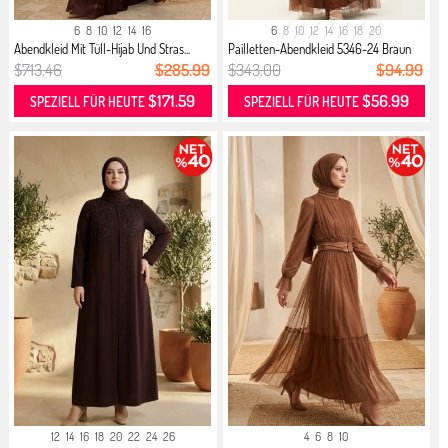
6
8
10
12
14
16
6
8
10
12
14
16
18
20
Abendkleid Mit Tüll-Hijab Und Stras...
Pailletten-Abendkleid 5346-24 Braun
$713.46
$285.99
$343.00
$94.99
$171.59
$56.99
SPEZIELL FÜR HEUTE
SPEZIELL FÜR HEUTE
12
14
16
18
20
22
24
26
4
6
8
10