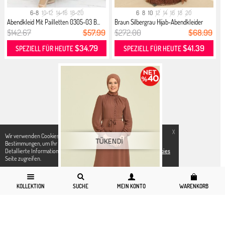
6-8
10-12
14-16
18-20
6
8
10
12
14
16
18
20
Abendkleid Mit Pailletten 0305-03 B...
Braun Silbergrau Hijab-Abendkleider
$142.67
$57.99
$272.00
$68.99
$34.79
$41.39
SPEZIELL FÜR HEUTE
SPEZIELL FÜR HEUTE
X
Wir verwenden Cookies in Übereinstimmung mit den gesetzlichen
Bestimmungen, um Ihr Einkaufserlebnis zu verbessern.Für weitere
Detallierte Informationen können Sie unsere
Datenschutz und Cookies
Seite zugreifen.
KOLLEKTION
SUCHE
MEIN KONTO
WARENKORB
6
8
10
12
14
16
18
20
22
24