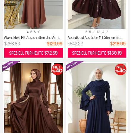
4
6
8
10
6
8
10
12
14
16
Abendkleid Mit Ausschnitten Und Ärm...
Abendkleid Aus Satin Mit Steinen 58...
$256.83
$120.99
$542.22
$216.99
$72.59
$130.19
SPEZIELL FÜR HEUTE
SPEZIELL FÜR HEUTE