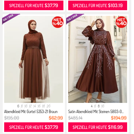
$37.79
$103.19
SPEZIELL FÜR HEUTE
SPEZIELL FÜR HEUTE
6
8
10
12
14
16
18
20
4
6
8
10
Abendkleid Mit Gürtel 5353-21 Braun
Satin Abendkleid Mit Steinen 5803-0...
$195.00
$62.99
$485.14
$194.99
$37.79
$116.99
SPEZIELL FÜR HEUTE
SPEZIELL FÜR HEUTE