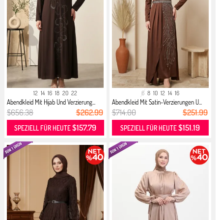
12
14
16
18
20
22
6
8
10
12
14
16
Abendkleid Mit Hijab Und Verzierung...
Abendkleid Mit Satin-Verzierungen U...
$656.38
$262.99
$714.00
$251.99
$157.79
$151.19
SPEZIELL FÜR HEUTE
SPEZIELL FÜR HEUTE