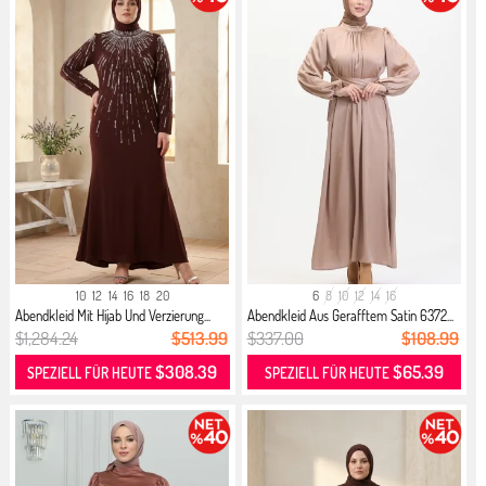
10
12
14
16
18
20
6
8
10
12
14
16
Abendkleid Mit Hijab Und Verzierung...
Abendkleid Aus Gerafftem Satin 6372...
$1,284.24
$513.99
$337.00
$108.99
$308.39
$65.39
SPEZIELL FÜR HEUTE
SPEZIELL FÜR HEUTE