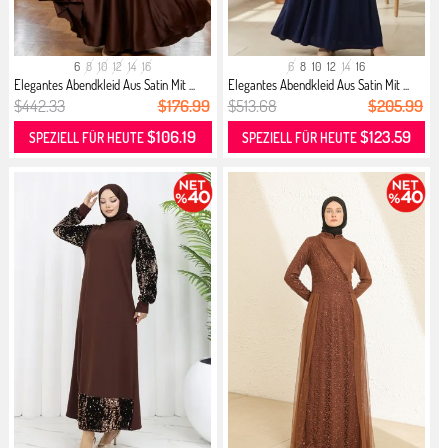
6
8
10
12
14
16
6
8
10
12
14
16
Elegantes Abendkleid Aus Satin Mit ...
Elegantes Abendkleid Aus Satin Mit ...
$442.33
$176.99
$513.68
$205.99
$106.19
$123.59
SPEZIELL FÜR HEUTE
SPEZIELL FÜR HEUTE