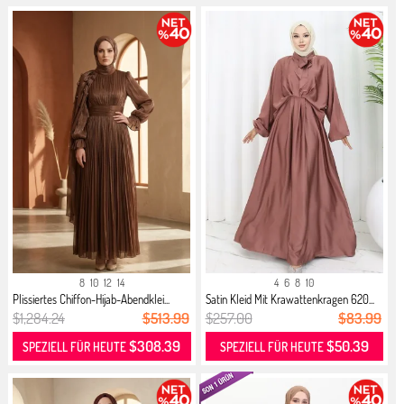
8
10
12
14
4
6
8
10
Plissiertes Chiffon-Hijab-Abendklei...
Satin Kleid Mit Krawattenkragen 620...
$1,284.24
$513.99
$257.00
$83.99
$308.39
$50.39
SPEZIELL FÜR HEUTE
SPEZIELL FÜR HEUTE