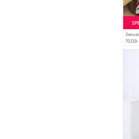
(1)
Algı
(1)
Gelince
(1)
SP
Enes Eşarp
(1)
AFC
Gemuste
(1)
Moda Kaşmir
70339-
(1)
ECESUN
(1)
EYP TEKSTİL
(1)
İPEKÇE