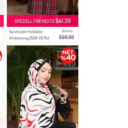
$41.39
SPEZIELL FÜR HEUTE
$170.95
Karomuster Holzfäller-
$68.99
Winteranzug 2508-05 Rot