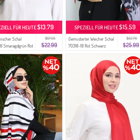
$13.79
$15.59
EZIELL FÜR HEUTE
SPEZIELL FÜR HEUTE
$57.05
$62.76
ischer Schal
Gemusterter Weicher Schal
$22.99
$25.99
08 Smaragdgrün Rot
70318-18 Rot Schwarz