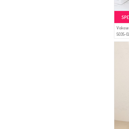
SPE
Viskose
5035-0