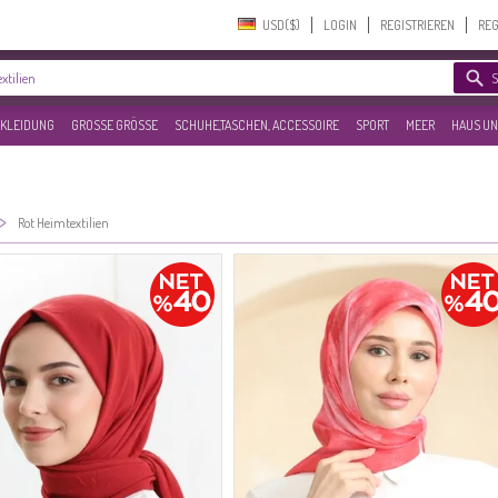
USD($)‎
LOGIN
REGISTRIEREN
REG
KLEIDUNG
GROSSE GRÖSSE
SCHUHE,TASCHEN, ACCESSOIRE
SPORT
MEER
HAUS UN
>
Rot Heimtextilien