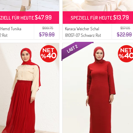
$47.99
$13.79
ZIELL FÜR HEUTE
SPEZIELL FÜR HEUTE
$199.75
$57.05
 Hemd Tunika
Karaca Weicher Schal
$79.99
$22.99
2 Rot
81057-07 Schwarz Rot