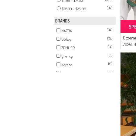
$4.99 - $74.99
(37)
$75.99 - $251.99
BRANDS
SP
(34)
NAZRA
Ottoman
(19)
Gülsoy
70251-
(14)
ZEMHERİ
(11)
Çıkrıkçı
(9)
Karaca
(5)
Duru
(3)
Tubanur Özdemir
(3)
Respiro
(3)
Platin Eşarp
(3)
AYMİRA
(2)
Enderun
(2)
Pinkrose
(1)
Sefamerve