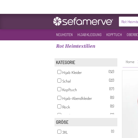
NEUHEITEN
HIJAB KLEIDUNG
KOPFTUCH
OBERBE
Rot Heimtextilien
Home
KATEGORIE
(52)
Hijab Kleider
(22)
Schal
(17)
Kopftuch
(8)
Hijab-Abendkleider
(8)
Rock
(7)
Tunikas
GRÖßE
(5)
Anzüge
(1)
(4)
3XL
Hose