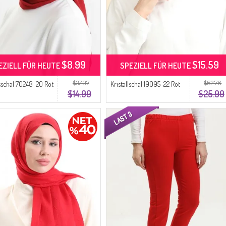
$8.99
$15.59
EZIELL FÜR HEUTE
SPEZIELL FÜR HEUTE
$37.07
$62.76
schal 70248-20 Rot
Kristallschal 19095-22 Rot
$14.99
$25.99