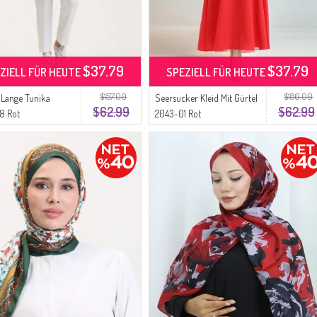
$37.79
$37.79
ZIELL FÜR HEUTE
SPEZIELL FÜR HEUTE
$157.00
$186.00
 Lange Tunika
Seersucker Kleid Mit Gürtel
$62.99
$62.99
8 Rot
2043-01 Rot