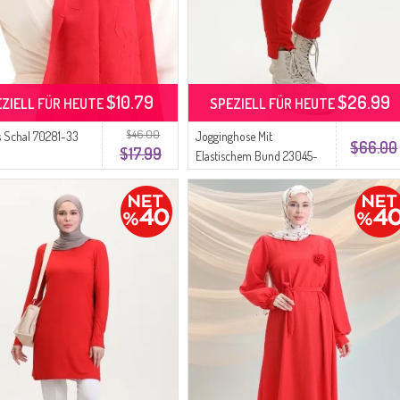
$10.79
$26.99
EZIELL FÜR HEUTE
SPEZIELL FÜR HEUTE
$46.00
 Schal 70281-33
Jogginghose Mit
$66.00
$17.99
Elastischem Bund 23045-
04 Rot