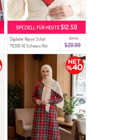
$12.59
SPEZIELL FÜR HEUTE
$51.34
Digitaler Rayon Schal
$20.99
70301-10 Schwarz Rot