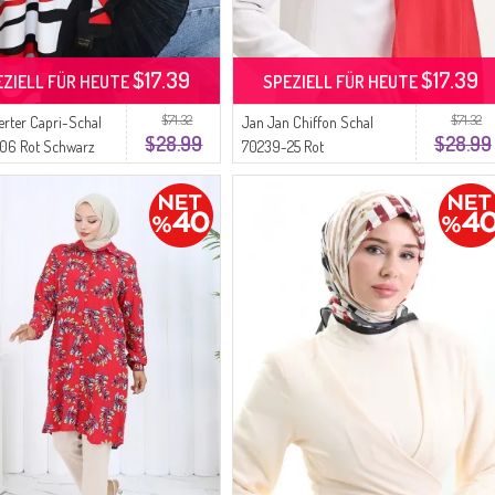
$17.39
$17.39
EZIELL FÜR HEUTE
SPEZIELL FÜR HEUTE
$71.32
$71.32
rter Capri-Schal
Jan Jan Chiffon Schal
$28.99
$28.99
06 Rot Schwarz
70239-25 Rot