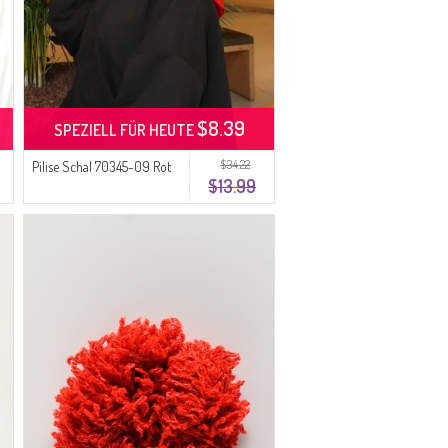
$8.39
SPEZIELL FÜR HEUTE
$34.22
Pilise Schal 70345-09 Rot
$13.99