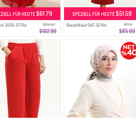
$61.79
$51.59
EZIELL FÜR HEUTE
SPEZIELL FÜR HEUTE
$256.83
$171.21
ock 3009-07 Rot
Bleistiftkleid 0147-02 Rot
$102.99
$85.99