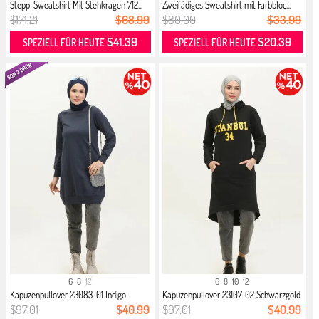
Stepp-Sweatshirt Mit Stehkragen 712...
Zweifädiges Sweatshirt mit Farbbloc...
$171.21
$68.99
$80.00
$33.99
$41.39
$20.39
SPEZIELL FÜR HEUTE
SPEZIELL FÜR HEUTE
6
8
12
6
8
10
12
Kapuzenpullover 23083-01 Indigo
Kapuzenpullover 23107-02 Schwarzgold
$97.01
$40.99
$97.01
$40.99