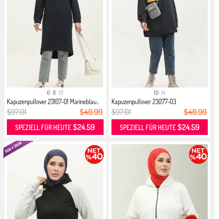
6
8
10
10
14
Kapuzenpullover 23107-01 Marineblau...
Kapuzenpullover 23077-03
Anthrazitgold
$97.01
$40.99
$97.01
$40.99
$24.59
$24.59
SPEZIELL FÜR HEUTE
SPEZIELL FÜR HEUTE