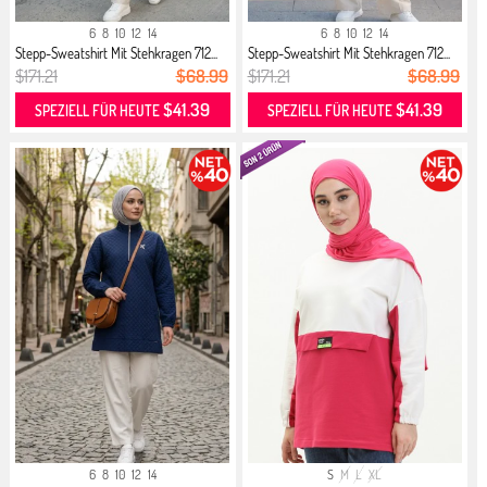
6
8
10
12
14
6
8
10
12
14
Stepp-Sweatshirt Mit Stehkragen 712...
Stepp-Sweatshirt Mit Stehkragen 712...
$171.21
$68.99
$171.21
$68.99
$41.39
$41.39
SPEZIELL FÜR HEUTE
SPEZIELL FÜR HEUTE
6
8
10
12
14
S
M
L
XL