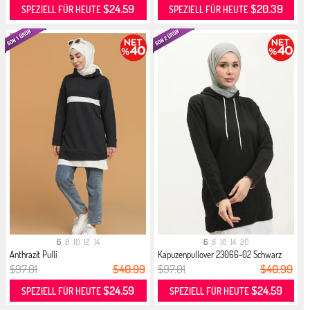
$24.59
$20.39
SPEZIELL FÜR HEUTE
SPEZIELL FÜR HEUTE
6
8
10
12
14
6
8
10
14
20
Anthrazit Pulli
Kapuzenpullover 23066-02 Schwarz
$97.01
$40.99
$97.01
$40.99
$24.59
$24.59
SPEZIELL FÜR HEUTE
SPEZIELL FÜR HEUTE