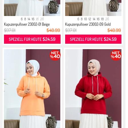
6
8
14
16
18
20
6
8
10
12
14
16
18
20
Kapuzenpullover 23002-01 Beige
Kapuzenpullover 23002-09 Gold
$97.01
$40.99
$97.01
$40.99
$24.59
$24.59
SPEZIELL FÜR HEUTE
SPEZIELL FÜR HEUTE