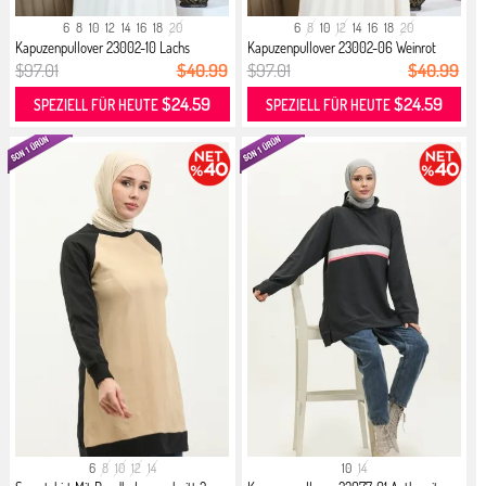
6
8
10
12
14
16
18
20
6
8
10
12
14
16
18
20
Kapuzenpullover 23002-10 Lachs
Kapuzenpullover 23002-06 Weinrot
$97.01
$40.99
$97.01
$40.99
$24.59
$24.59
SPEZIELL FÜR HEUTE
SPEZIELL FÜR HEUTE
6
8
10
12
14
10
14