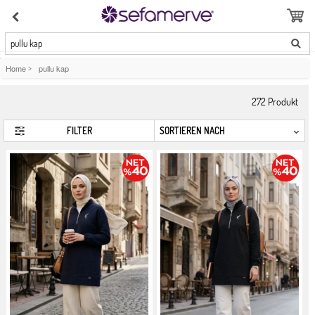
pullu kap
Home
>
pullu kap
272
Produkt
FILTER