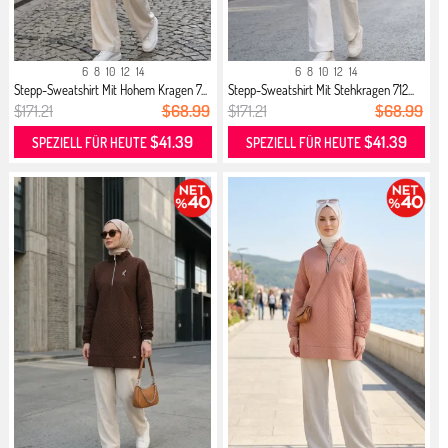
6
8
10
12
14
6
8
10
12
14
Stepp-Sweatshirt Mit Hohem Kragen 7...
Stepp-Sweatshirt Mit Stehkragen 712...
$171.21
$68.99
$171.21
$68.99
$41.39
$41.39
SPEZIELL FÜR HEUTE
SPEZIELL FÜR HEUTE