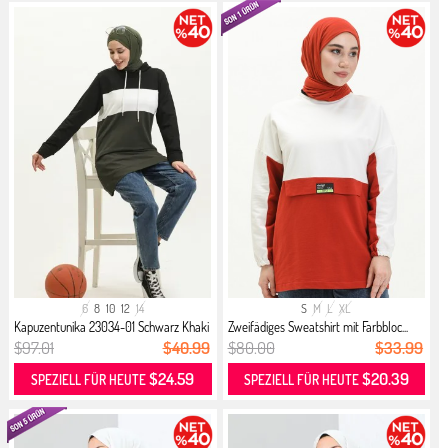
6
8
10
12
14
S
M
L
XL
Kapuzentunika 23034-01 Schwarz Khaki
Zweifädiges Sweatshirt mit Farbbloc...
$97.01
$40.99
$80.00
$33.99
$24.59
$20.39
SPEZIELL FÜR HEUTE
SPEZIELL FÜR HEUTE