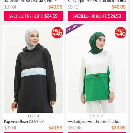
Sweatshirt Mit Rundhalsausschnitt 2...
Kapuzenpullover 23077-01 Anthrazitrosa
$97.01
$40.99
$97.01
$40.99
$24.59
$24.59
SPEZIELL FÜR HEUTE
SPEZIELL FÜR HEUTE
10
12
14
S
M
L
XL
Kapuzenpullover 23077-02
Zweifädiges Sweatshirt mit Farbbloc...
Anthrazitblau
$97.01
$40.99
$80.00
$33.99