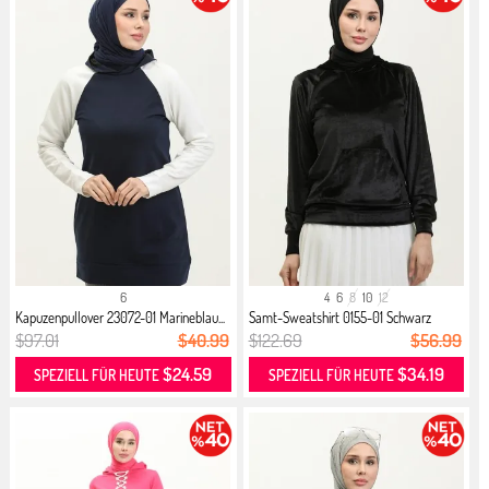
6
4
6
8
10
12
Kapuzenpullover 23072-01 Marineblau...
Samt-Sweatshirt 0155-01 Schwarz
$97.01
$40.99
$122.69
$56.99
$24.59
$34.19
SPEZIELL FÜR HEUTE
SPEZIELL FÜR HEUTE