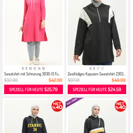
6
8
10
12
14
16
6
8
10
12
Sweatshirt mit Schnürung 3030-13 Fu...
Zweifädiges Kapuzen-Sweatshirt 2303...
$92.00
$42.99
$97.01
$40.99
$25.79
$24.59
SPEZIELL FÜR HEUTE
SPEZIELL FÜR HEUTE