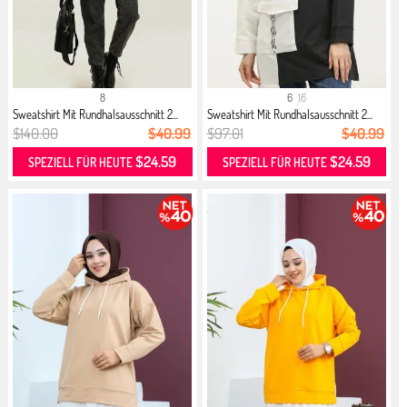
8
6
16
Sweatshirt Mit Rundhalsausschnitt 2...
Sweatshirt Mit Rundhalsausschnitt 2...
$140.00
$40.99
$97.01
$40.99
$24.59
$24.59
SPEZIELL FÜR HEUTE
SPEZIELL FÜR HEUTE