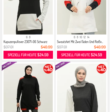
6
8
6
8
10
12
14
Kapuzenpullover 23071-06 Schwarz
Sweatshirt Mit Zwei Fäden Und Reißv...
Ecru
$97.01
$40.99
$97.01
$40.99
$24.59
$24.59
SPEZIELL FÜR HEUTE
SPEZIELL FÜR HEUTE