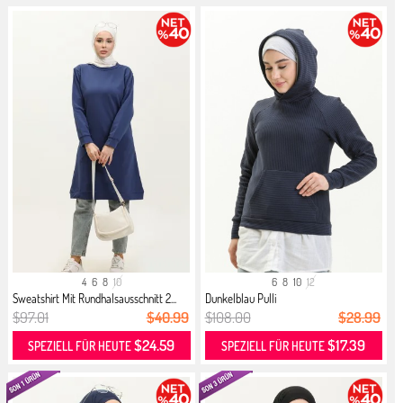
4
6
8
10
6
8
10
12
Sweatshirt Mit Rundhalsausschnitt 2...
Dunkelblau Pulli
$97.01
$40.99
$108.00
$28.99
$24.59
$17.39
SPEZIELL FÜR HEUTE
SPEZIELL FÜR HEUTE