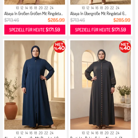
10
12
14
16
18
20
22
24
10
12
14
16
18
20
22
24
Abaya In Großen Größen Mit Ringdeta...
Abaya In Übergröße Mit Ringdetail 6...
$713.46
$285.99
$713.46
$285.99
$171.59
$171.59
SPEZIELL FÜR HEUTE
SPEZIELL FÜR HEUTE
10
12
14
16
18
20
22
24
10
12
14
16
18
20
22
24