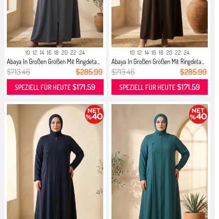
10
12
14
16
18
20
22
24
10
12
14
16
18
20
22
24
Abaya In Großen Größen Mit Ringdeta...
Abaya In Großen Größen Mit Ringdeta...
$713.46
$285.99
$713.46
$285.99
$171.59
$171.59
SPEZIELL FÜR HEUTE
SPEZIELL FÜR HEUTE