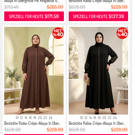
Abaya In Übergröße Mit Ringdetail 6...
Bestickte Rabia-Crêpe-Abaya In Über...
$713.46
$285.99
$628.00
$228.99
$171.59
$137.39
SPEZIELL FÜR HEUTE
SPEZIELL FÜR HEUTE
10
12
14
16
18
20
22
24
10
12
14
16
18
20
22
24
Bestickte Rabia-Crêpe-Abaya In Über...
Bestickte Rabia-Crêpe-Abaya In Über...
$628.00
$228.99
$628.00
$228.99