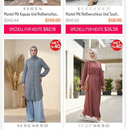
6
8
10
12
14
6
8
10
12
14
16
18
20
Mantel Mit Kapuze Und Reißverschlus...
Mantel Mit Reißverschluss Und Tasch...
$342.44
$136.99
$145.52
$58.99
$82.19
$35.39
SPEZIELL FÜR HEUTE
SPEZIELL FÜR HEUTE
6-8
10-12
14-16
18-20
6-8
10-12
14-16
18-20