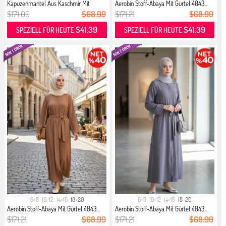
Kapuzenmantel Aus Kaschmir Mit
Aerobin Stoff-Abaya Mit Gürtel 4043...
Knop...
$171.00
$68.99
$171.21
$68.99
$41.39
$41.39
SPEZIELL FÜR HEUTE
SPEZIELL FÜR HEUTE
6-8
10-12
14-16
18-20
6-8
10-12
14-16
18-20
Aerobin Stoff-Abaya Mit Gürtel 4043...
Aerobin Stoff-Abaya Mit Gürtel 4043...
$171.21
$68.99
$171.21
$68.99