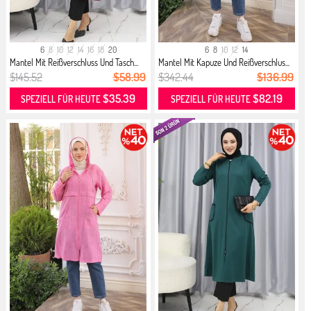
6
8
10
12
14
16
18
20
6
8
10
12
14
Mantel Mit Reißverschluss Und Tasch...
Mantel Mit Kapuze Und Reißverschlus...
$145.52
$58.99
$342.44
$136.99
$35.39
$82.19
SPEZIELL FÜR HEUTE
SPEZIELL FÜR HEUTE