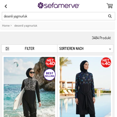
desenli yagmurluk
Home
>
desenli yagmurluk
3484
Produkt
FILTER