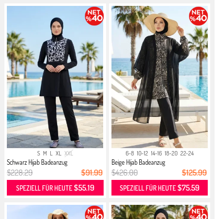
S
M
L
XL
XXL
6-8
10-12
14-16
18-20
22-24
Schwarz Hijab Badeanzug
Beige Hijab Badeanzug
$228.29
$91.99
$426.00
$125.99
$55.19
$75.59
SPEZIELL FÜR HEUTE
SPEZIELL FÜR HEUTE