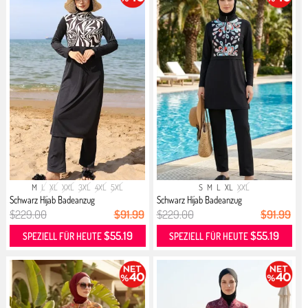
M
L
XL
XXL
3XL
4XL
5XL
S
M
L
XL
XXL
Schwarz Hijab Badeanzug
Schwarz Hijab Badeanzug
$229.00
$91.99
$229.00
$91.99
$55.19
$55.19
SPEZIELL FÜR HEUTE
SPEZIELL FÜR HEUTE