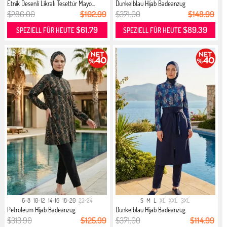
Etnik Desenli Likralı Tesettür Mayo...
Dunkelblau Hijab Badeanzug
$286.00
$102.99
$371.00
$148.99
$61.79
$89.39
SPEZIELL FÜR HEUTE
SPEZIELL FÜR HEUTE
6-8
10-12
14-16
18-20
22-24
S
M
L
XL
XXL
3XL
Petroleum Hijab Badeanzug
Dunkelblau Hijab Badeanzug
$313.90
$125.99
$371.00
$114.99