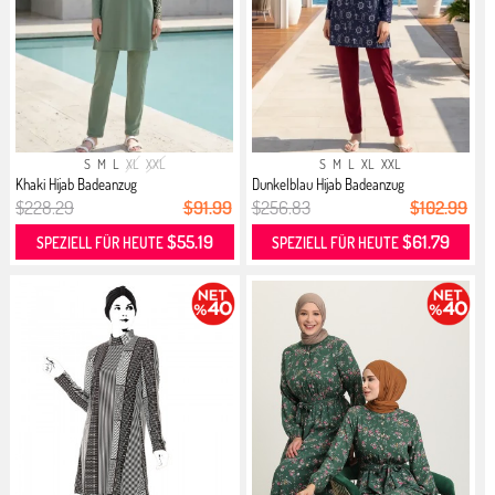
S
M
L
XL
XXL
S
M
L
XL
XXL
Khaki Hijab Badeanzug
Dunkelblau Hijab Badeanzug
$228.29
$91.99
$256.83
$102.99
$55.19
$61.79
SPEZIELL FÜR HEUTE
SPEZIELL FÜR HEUTE