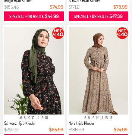
Indigo Hijab Kleider
Schwarz Hijab Kleider
$185.48
$74.99
$171.21
$78.99
$44.99
$47.39
SPEZIELL FÜR HEUTE
SPEZIELL FÜR HEUTE
6
8
10
12
14
16
18
6
8
10
12
14
16
18
Schwarz Hijab Kleider
Nerz Hijab Kleider
$214.02
$85.99
$186.00
$74.99