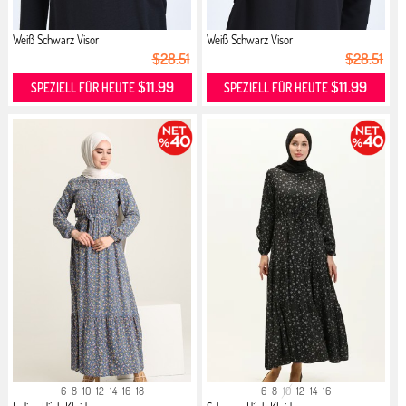
Weiß Schwarz Visor
Weiß Schwarz Visor
$28.51
$28.51
$11.99
$11.99
SPEZIELL FÜR HEUTE
SPEZIELL FÜR HEUTE
6
8
10
12
14
16
18
6
8
10
12
14
16