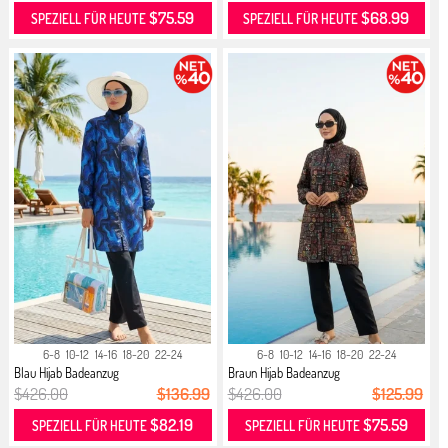
$75.59
$68.99
SPEZIELL FÜR HEUTE
SPEZIELL FÜR HEUTE
6-8
10-12
14-16
18-20
22-24
6-8
10-12
14-16
18-20
22-24
Blau Hijab Badeanzug
Braun Hijab Badeanzug
$426.00
$136.99
$426.00
$125.99
$82.19
$75.59
SPEZIELL FÜR HEUTE
SPEZIELL FÜR HEUTE