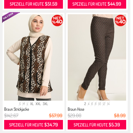
$51.59
$44.99
SPEZIELL FÜR HEUTE
SPEZIELL FÜR HEUTE
S
M
L
XL
XXL
3XL
2
4
6
8
10
12
14
Braun Strickjacke
Braun Hose
$142.67
$57.99
$29.00
$8.99
$34.79
$5.39
SPEZIELL FÜR HEUTE
SPEZIELL FÜR HEUTE