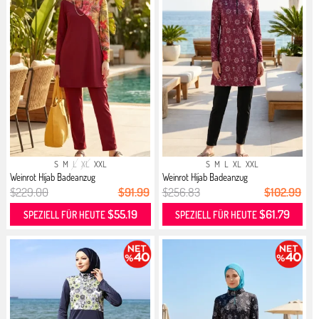
S
M
L
XL
XXL
S
M
L
XL
XXL
Weinrot Hijab Badeanzug
Weinrot Hijab Badeanzug
$229.00
$91.99
$256.83
$102.99
$55.19
$61.79
SPEZIELL FÜR HEUTE
SPEZIELL FÜR HEUTE