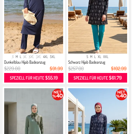
S
M
L
XL
XXL
3XL
4XL
5XL
S
M
L
XL
XXL
Dunkelblau Hijab Badeanzug
Schwarz Hijab Badeanzug
$229.00
$91.99
$257.00
$102.99
$55.19
$61.79
SPEZIELL FÜR HEUTE
SPEZIELL FÜR HEUTE