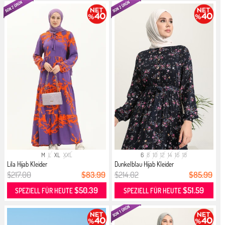
M
L
XL
XXL
6
8
10
12
14
16
18
Lila Hijab Kleider
Dunkelblau Hijab Kleider
$217.00
$83.99
$214.02
$85.99
$50.39
$51.59
SPEZIELL FÜR HEUTE
SPEZIELL FÜR HEUTE