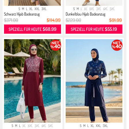
S
M
L
XL
XXL
3XL
S
M
L
XL
XXL
3XL
4XL
5XL
Schwarz Hijab Badeanzug
Dunkelblau Hijab Badeanzug
$371.00
$114.99
$229.00
$91.99
$68.99
$55.19
SPEZIELL FÜR HEUTE
SPEZIELL FÜR HEUTE
S
M
L
XL
XXL
3XL
4XL
5XL
S
M
L
XL
XXL
3XL