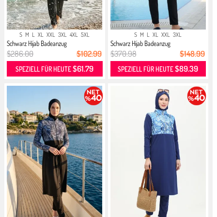
S
M
L
XL
XXL
3XL
4XL
5XL
S
M
L
XL
XXL
3XL
Schwarz Hijab Badeanzug
Schwarz Hijab Badeanzug
$286.00
$102.99
$370.98
$148.99
$61.79
$89.39
SPEZIELL FÜR HEUTE
SPEZIELL FÜR HEUTE