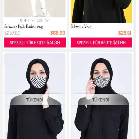
S
M
L
XL
XXL
3XL
Schwarz Hijab Badeanzug
Schwarz Visor
$257.00
$68.99
$28.51
$41.39
$11.99
SPEZIELL FÜR HEUTE
SPEZIELL FÜR HEUTE