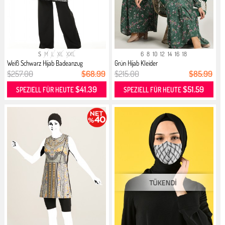
S
M
L
XL
XXL
6
8
10
12
14
16
18
Weiß Schwarz Hijab Badeanzug
Grün Hijab Kleider
$257.00
$68.99
$215.00
$85.99
$41.39
$51.59
SPEZIELL FÜR HEUTE
SPEZIELL FÜR HEUTE