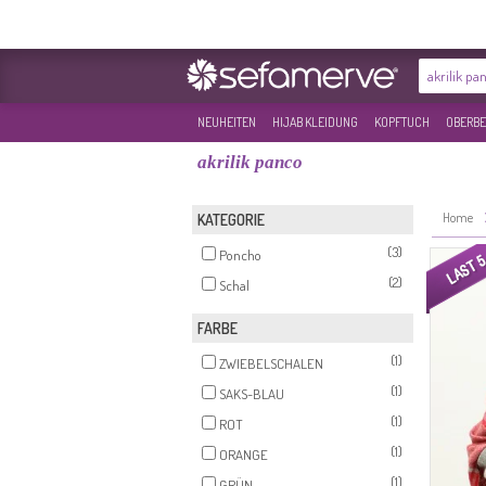
NEUHEITEN
HIJAB KLEIDUNG
KOPFTUCH
OBERBE
akrilik panco
Home
KATEGORIE
(3)
Poncho
(2)
Schal
FARBE
(1)
ZWIEBELSCHALEN
(1)
SAKS-BLAU
(1)
ROT
(1)
ORANGE
(1)
GRÜN