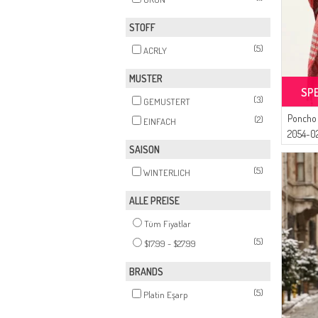
STOFF
(5)
ACRLY
MUSTER
SP
(3)
GEMUSTERT
Poncho 
(2)
EINFACH
2054-0
SAISON
(5)
WINTERLICH
ALLE PREISE
Tüm Fiyatlar
(5)
$17.99 - $27.99
BRANDS
(5)
Platin Eşarp