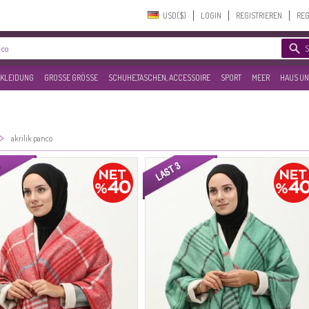
USD($)‎
LOGIN
REGISTRIEREN
REG
KLEIDUNG
GROSSE GRÖSSE
SCHUHE,TASCHEN, ACCESSOIRE
SPORT
MEER
HAUS UN
>
akrilik panco