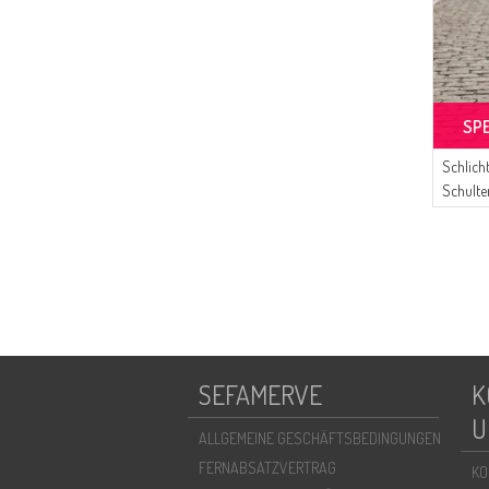
SP
Schlich
Schulte
Orange
SEFAMERVE
K
U
ALLGEMEINE GESCHÄFTSBEDINGUNGEN
FERNABSATZVERTRAG
KO