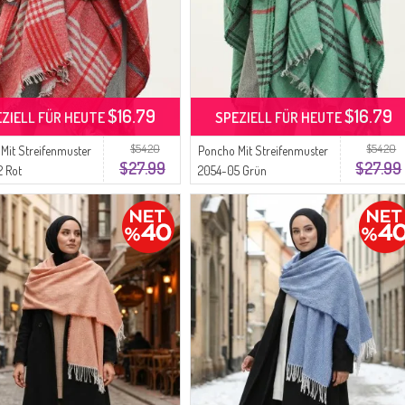
$16.79
$16.79
EZIELL FÜR HEUTE
SPEZIELL FÜR HEUTE
$54.20
$54.20
Mit Streifenmuster
Poncho Mit Streifenmuster
$27.99
$27.99
2 Rot
2054-05 Grün