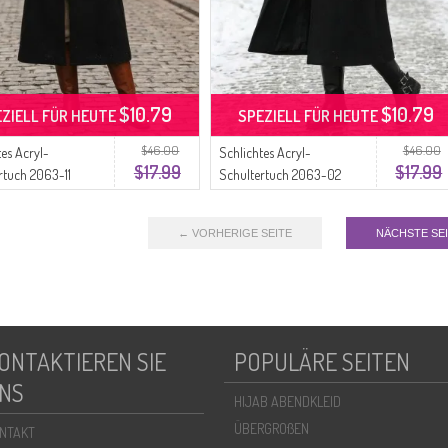
$10.79
$10.79
EZIELL FÜR HEUTE
SPEZIELL FÜR HEUTE
$46.00
$46.00
tes Acryl-
Schlichtes Acryl-
$17.99
$17.99
rtuch 2063-11
Schultertuch 2063-02
Saks
← VORHERIGE SEITE
NÄCHSTE SE
ONTAKTIEREN SIE
POPULÄRE SEITEN
NS
HIJAB ABENDKLEID
ÜBERGROßEN
NTAKT