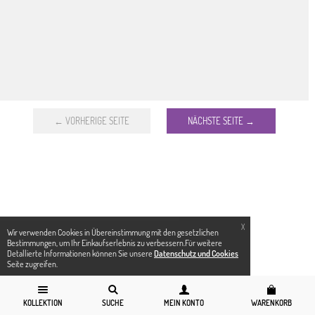
← VORHERIGE SEITE
NÄCHSTE SEITE →
X
Wir verwenden Cookies in Übereinstimmung mit den gesetzlichen
Bestimmungen, um Ihr Einkaufserlebnis zu verbessern.Für weitere
Detallierte Informationen können Sie unsere
Datenschutz und Cookies
Seite zugreifen.
KOLLEKTION
SUCHE
MEIN KONTO
WARENKORB