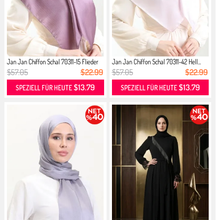
Jan Jan Chiffon Schal 70311-15 Flieder
Jan Jan Chiffon Schal 70311-42 Hell...
$57.05
$22.99
$57.05
$22.99
$13.79
$13.79
SPEZIELL FÜR HEUTE
SPEZIELL FÜR HEUTE