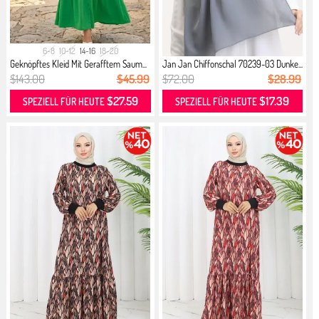
6-8
10-12
14-16
18-20
Geknöpftes Kleid Mit Gerafftem Saum...
Jan Jan Chiffonschal 70239-03 Dunke...
$143.00
$45.99
$72.00
$28.99
$27.59
$17.39
SPEZIELL FÜR HEUTE
SPEZIELL FÜR HEUTE