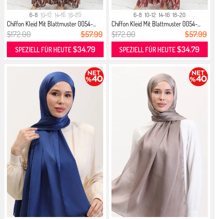
6-8
10-12
14-16
18-20
6-8
10-12
14-16
18-20
Chiffon Kleid Mit Blattmuster 0054-...
Chiffon Kleid Mit Blattmuster 0054-...
$172.00
$57.99
$172.00
$57.99
$34.79
$34.79
SPEZIELL FÜR HEUTE
SPEZIELL FÜR HEUTE