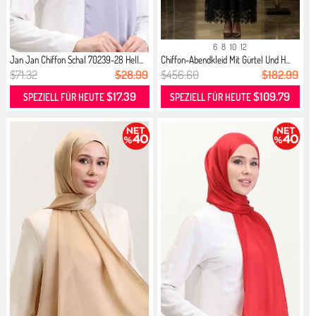
6
8
10
12
Jan Jan Chiffon Schal 70239-28 Hell...
Chiffon-Abendkleid Mit Gürtel Und H...
$71.32
$28.99
$456.60
$182.99
$17.39
$109.79
SPEZIELL FÜR HEUTE
SPEZIELL FÜR HEUTE