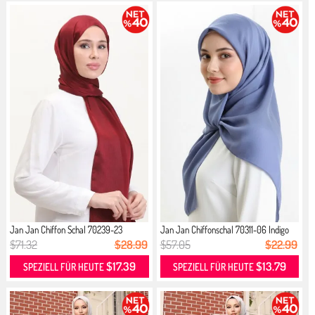
Jan Jan Chiffon Schal 70239-23
Jan Jan Chiffonschal 70311-06 Indigo
Pflaume
$71.32
$28.99
$57.05
$22.99
$17.39
$13.79
SPEZIELL FÜR HEUTE
SPEZIELL FÜR HEUTE