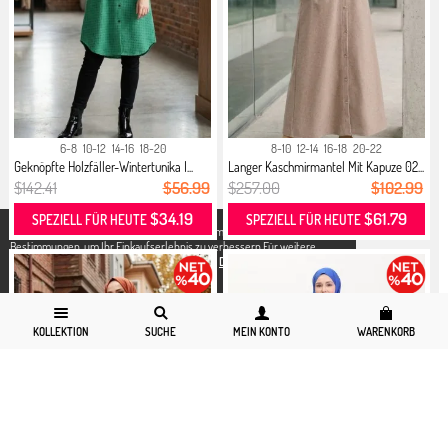
6-8
10-12
14-16
18-20
8-10
12-14
16-18
20-22
Geknöpfte Holzfäller-Wintertunika I...
Langer Kaschmirmantel Mit Kapuze 02...
$142.41
$56.99
$257.00
$102.99
$34.19
$61.79
SPEZIELL FÜR HEUTE
SPEZIELL FÜR HEUTE
X
Wir verwenden Cookies in Übereinstimmung mit den gesetzlichen
Bestimmungen, um Ihr Einkaufserlebnis zu verbessern.Für weitere
Detallierte Informationen können Sie unsere
Datenschutz und Cookies
Seite zugreifen.
KOLLEKTION
SUCHE
MEIN KONTO
WARENKORB