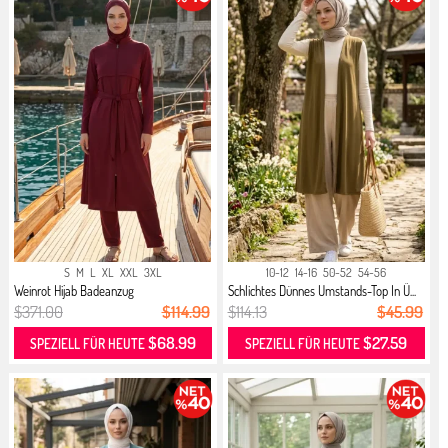
S
M
L
XL
XXL
3XL
10-12
14-16
50-52
54-56
Weinrot Hijab Badeanzug
Schlichtes Dünnes Umstands-Top In Ü...
$371.00
$114.99
$114.13
$45.99
$68.99
$27.59
SPEZIELL FÜR HEUTE
SPEZIELL FÜR HEUTE