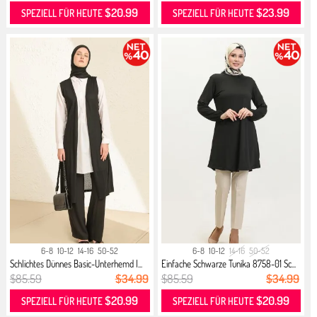
$20.99
$23.99
SPEZIELL FÜR HEUTE
SPEZIELL FÜR HEUTE
6-8
10-12
14-16
50-52
6-8
10-12
14-16
50-52
Schlichtes Dünnes Basic-Unterhemd I...
Einfache Schwarze Tunika 8758-01 Sc...
$85.59
$34.99
$85.59
$34.99
$20.99
$20.99
SPEZIELL FÜR HEUTE
SPEZIELL FÜR HEUTE