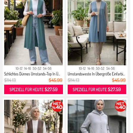
10-12
14-16
50-52
54-56
10-12
14-16
50-52
54-56
Schlichtes Dünnes Umstands-Top In Ü...
Umstandsweste In Übergröße Einfarbi...
$114.13
$45.99
$114.13
$45.99
$27.59
$27.59
SPEZIELL FÜR HEUTE
SPEZIELL FÜR HEUTE