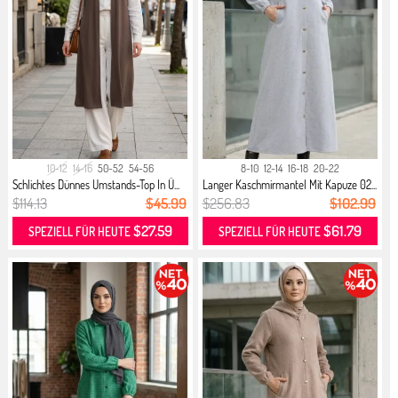
10-12
14-16
50-52
54-56
8-10
12-14
16-18
20-22
Schlichtes Dünnes Umstands-Top In Ü...
Langer Kaschmirmantel Mit Kapuze 02...
$114.13
$45.99
$256.83
$102.99
$27.59
$61.79
SPEZIELL FÜR HEUTE
SPEZIELL FÜR HEUTE