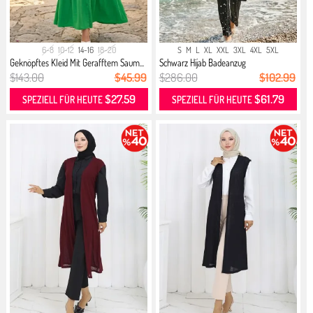
6-8
10-12
14-16
18-20
S
M
L
XL
XXL
3XL
4XL
5XL
Geknöpftes Kleid Mit Gerafftem Saum...
Schwarz Hijab Badeanzug
$143.00
$45.99
$286.00
$102.99
$27.59
$61.79
SPEZIELL FÜR HEUTE
SPEZIELL FÜR HEUTE