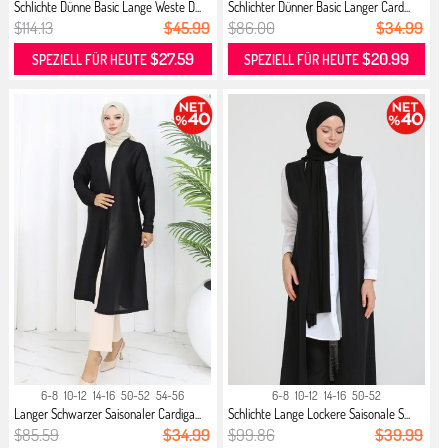
Schlichte Dünne Basic Lange Weste D...
Schlichter Dünner Basic Langer Card...
$114.13
$45.99
$86.00
$34.99
$27.59
$20.99
SPEZIELL FÜR HEUTE
SPEZIELL FÜR HEUTE
6-8
10-12
14-16
50-52
54-56
6-8
10-12
14-16
50-52
Langer Schwarzer Saisonaler Cardiga...
Schlichte Lange Lockere Saisonale S...
$85.59
$34.99
$99.86
$39.99