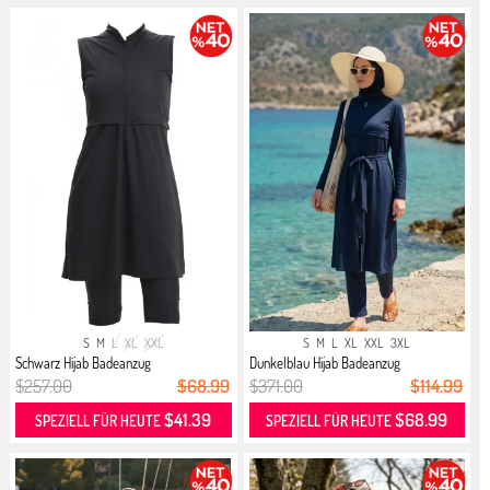
S
M
L
XL
XXL
S
M
L
XL
XXL
3XL
Schwarz Hijab Badeanzug
Dunkelblau Hijab Badeanzug
$257.00
$68.99
$371.00
$114.99
$41.39
$68.99
SPEZIELL FÜR HEUTE
SPEZIELL FÜR HEUTE