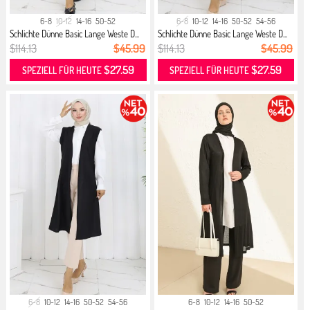
6-8
10-12
14-16
50-52
6-8
10-12
14-16
50-52
54-56
Schlichte Dünne Basic Lange Weste D...
Schlichte Dünne Basic Lange Weste D...
$114.13
$45.99
$114.13
$45.99
$27.59
$27.59
SPEZIELL FÜR HEUTE
SPEZIELL FÜR HEUTE
6-8
10-12
14-16
50-52
54-56
6-8
10-12
14-16
50-52