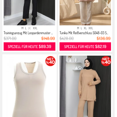
M
L
XL
XXL
M
L
XL
XXL
Trainingsanzug Mit Leopardenmuster ...
Tunika Mit Reißverschluss 5048-03 S...
$371.00
$148.99
$428.00
$136.99
$89.39
$82.19
SPEZIELL FÜR HEUTE
SPEZIELL FÜR HEUTE