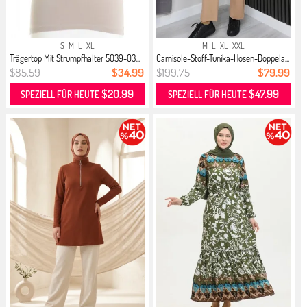
S
M
L
XL
M
L
XL
XXL
Trägertop Mit Strumpfhalter 5039-03...
Camisole-Stoff-Tunika-Hosen-Doppela...
$85.59
$34.99
$199.75
$79.99
$20.99
$47.99
SPEZIELL FÜR HEUTE
SPEZIELL FÜR HEUTE