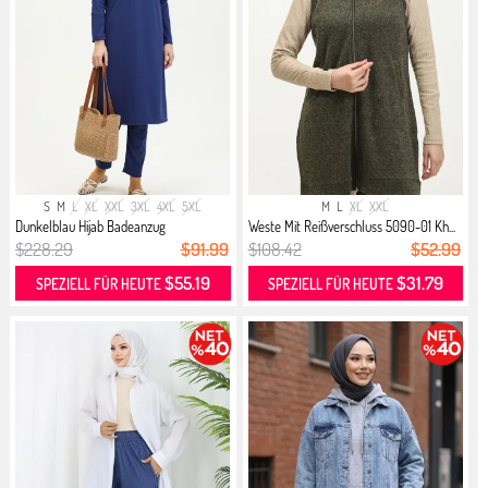
S
M
L
XL
XXL
3XL
4XL
5XL
M
L
XL
XXL
Dunkelblau Hijab Badeanzug
Weste Mit Reißverschluss 5090-01 Kh...
$228.29
$91.99
$108.42
$52.99
$55.19
$31.79
SPEZIELL FÜR HEUTE
SPEZIELL FÜR HEUTE