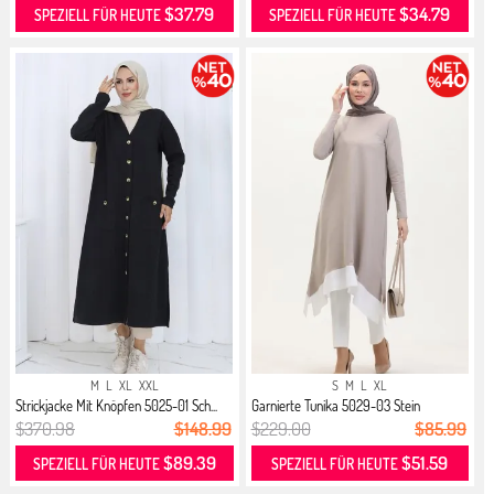
$37.79
$34.79
SPEZIELL FÜR HEUTE
SPEZIELL FÜR HEUTE
M
L
XL
XXL
S
M
L
XL
Strickjacke Mit Knöpfen 5025-01 Sch...
Garnierte Tunika 5029-03 Stein
$370.98
$148.99
$229.00
$85.99
$89.39
$51.59
SPEZIELL FÜR HEUTE
SPEZIELL FÜR HEUTE