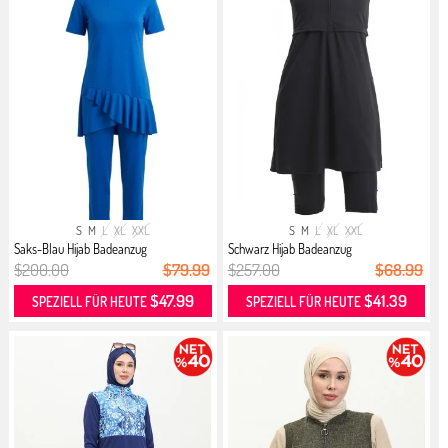
S
M
L
XL
XXL
S
M
L
XL
XXL
Saks-Blau Hijab Badeanzug
Schwarz Hijab Badeanzug
$200.00
$79.99
$257.00
$68.99
$47.99
$41.39
SPEZIELL FÜR HEUTE
SPEZIELL FÜR HEUTE