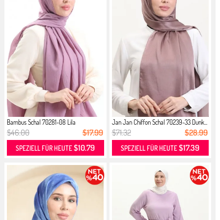
Bambus Schal 70281-08 Lila
Jan Jan Chiffon Schal 70239-33 Dunk...
$46.00
$17.99
$71.32
$28.99
$10.79
$17.39
SPEZIELL FÜR HEUTE
SPEZIELL FÜR HEUTE