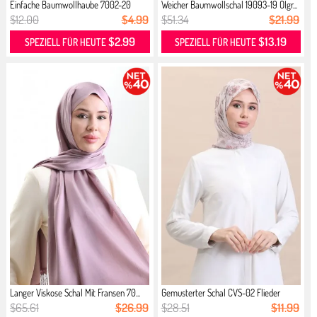
Einfache Baumwollhaube 7002-20
Weicher Baumwollschal 19093-19 Ölgr...
Flieder
$12.00
$4.99
$51.34
$21.99
$2.99
$13.19
SPEZIELL FÜR HEUTE
SPEZIELL FÜR HEUTE
Langer Viskose Schal Mit Fransen 70...
Gemusterter Schal CVS-02 Flieder
$65.61
$26.99
$28.51
$11.99