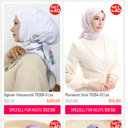
Digitaler Viskoseschal 70308-11 Lila
Marrakesh Schal 70284-03 Lila
$51.31
$20.99
$52.00
$15.99
$12.59
$9.59
SPEZIELL FÜR HEUTE
SPEZIELL FÜR HEUTE