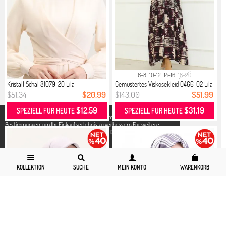
6-8
10-12
14-16
18-20
Kristall Schal 81079-20 Lila
Gemustertes Viskosekleid 0466-02 Lila
$51.34
$20.99
$143.00
$51.99
$12.59
$31.19
SPEZIELL FÜR HEUTE
SPEZIELL FÜR HEUTE
X
Wir verwenden Cookies in Übereinstimmung mit den gesetzlichen
Bestimmungen, um Ihr Einkaufserlebnis zu verbessern.Für weitere
Detallierte Informationen können Sie unsere
Datenschutz und Cookies
Seite zugreifen.
KOLLEKTION
SUCHE
MEIN KONTO
WARENKORB