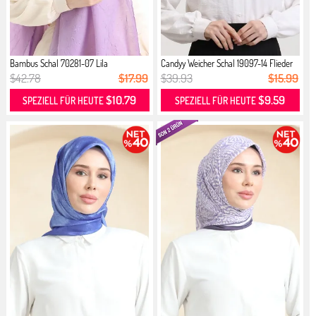
Bambus Schal 70281-07 Lila
Candyy Weicher Schal 19097-14 Flieder
$42.78
$17.99
$39.93
$15.99
$10.79
$9.59
SPEZIELL FÜR HEUTE
SPEZIELL FÜR HEUTE