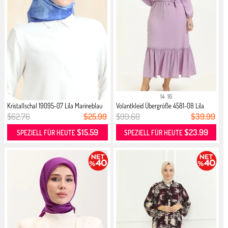
14
16
Kristallschal 19095-07 Lila Marineblau
Volantkleid Übergröße 4581-08 Lila
$62.76
$25.99
$99.60
$39.99
$15.59
$23.99
SPEZIELL FÜR HEUTE
SPEZIELL FÜR HEUTE