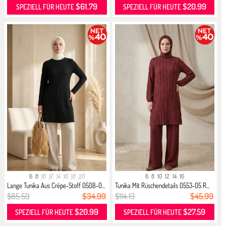
$61.79
$20.99
SPEZIELL FÜR HEUTE
SPEZIELL FÜR HEUTE
6
8
10
12
14
16
18
20
6
8
10
12
14
16
Lange Tunika Aus Crêpe-Stoff 0508-0...
Tunika Mit Rüschendetails 0553-05 R...
$85.59
$34.99
$114.13
$45.99
$20.99
$27.59
SPEZIELL FÜR HEUTE
SPEZIELL FÜR HEUTE