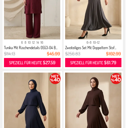
6
8
10
12
14
16
6-8
10-12
Tunika Mit Rüschendetails 0553-04 B...
Zweiteiliges Set Mit Doppeltem Stof...
$114.13
$45.99
$256.83
$102.99
$27.59
$61.79
SPEZIELL FÜR HEUTE
SPEZIELL FÜR HEUTE