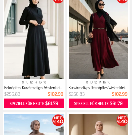
8
10
12
14
16
18
8
10
12
14
16
18
Geknöpftes Kurzärmeliges Westenklei...
Kurzärmeliges Geknöpftes Westenklei...
$256.83
$102.99
$256.83
$102.99
$61.79
$61.79
SPEZIELL FÜR HEUTE
SPEZIELL FÜR HEUTE