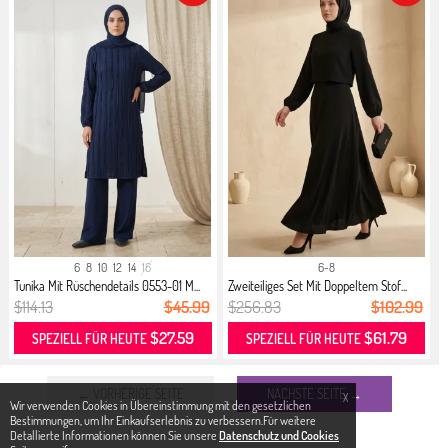
6
8
10
12
14
16
6-8
Tunika Mit Rüschendetails 0553-01 M...
Zweiteiliges Set Mit Doppeltem Stof...
$114.13
$45.99
$256.83
$102.99
$27.59
$61.79
SPEZIELL FÜR HEUTE
SPEZIELL FÜR HEUTE
← VORHERIGE SEITE
NÄCHSTE SEITE →
X
Wir verwenden Cookies in Übereinstimmung mit den gesetzlichen
Bestimmungen, um Ihr Einkaufserlebnis zu verbessern.Für weitere
Detallierte Informationen können Sie unsere
Datenschutz und Cookies