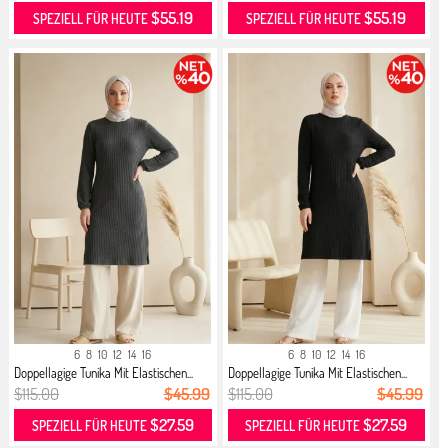
$55.19
$55.19
SPEZIELL FÜR HEUTE
SPEZIELL FÜR HEUTE
6
8
10
12
14
16
6
8
10
12
14
16
Doppellagige Tunika Mit Elastischen...
Doppellagige Tunika Mit Elastischen...
$115.00
$45.99
$115.00
$45.99
$27.59
$27.59
SPEZIELL FÜR HEUTE
SPEZIELL FÜR HEUTE