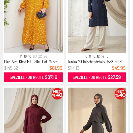
14
16
18
20
22
24
6
8
10
12
14
16
Plus-Size-Kleid Mit Polka-Dot-Muste...
Tunika Mit Rüschendetails 0553-02 H...
$145.52
$61.99
$114.13
$45.99
$37.19
$27.59
SPEZIELL FÜR HEUTE
SPEZIELL FÜR HEUTE