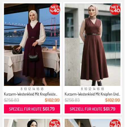
8
10
12
14
16
18
8
10
12
14
16
18
Kurzarm-Westenkleid Mit Knopfleiste...
Kurzarm-Westenkleid Mit Knöpfen Und...
$256.83
$102.99
$256.83
$102.99
$61.79
$61.79
SPEZIELL FÜR HEUTE
SPEZIELL FÜR HEUTE