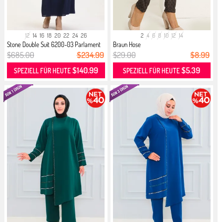
12
14
16
18
20
22
24
26
2
4
6
8
10
12
14
Stone Double Suit 6200-03 Parlament
Braun Hose
$685.00
$234.99
$29.00
$8.99
$140.99
$5.39
SPEZIELL FÜR HEUTE
SPEZIELL FÜR HEUTE