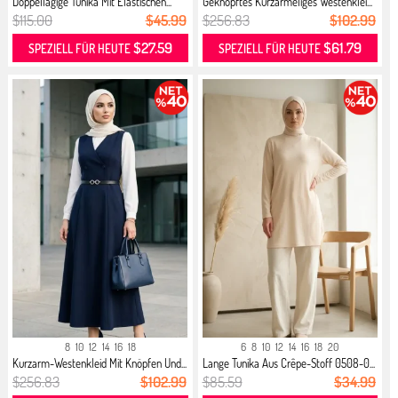
Doppellagige Tunika Mit Elastischen...
Geknöpftes Kurzärmeliges Westenklei...
$115.00
$45.99
$256.83
$102.99
$27.59
$61.79
SPEZIELL FÜR HEUTE
SPEZIELL FÜR HEUTE
8
10
12
14
16
18
6
8
10
12
14
16
18
20
Kurzarm-Westenkleid Mit Knöpfen Und...
Lange Tunika Aus Crêpe-Stoff 0508-0...
$256.83
$102.99
$85.59
$34.99