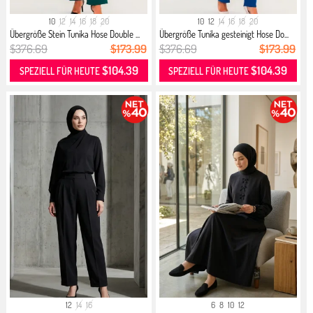
10
12
14
16
18
20
10
12
14
16
18
20
Übergröße Stein Tunika Hose Double ...
Übergröße Tunika gesteinigt Hose Do...
$376.69
$173.99
$376.69
$173.99
$104.39
$104.39
SPEZIELL FÜR HEUTE
SPEZIELL FÜR HEUTE
12
14
16
6
8
10
12