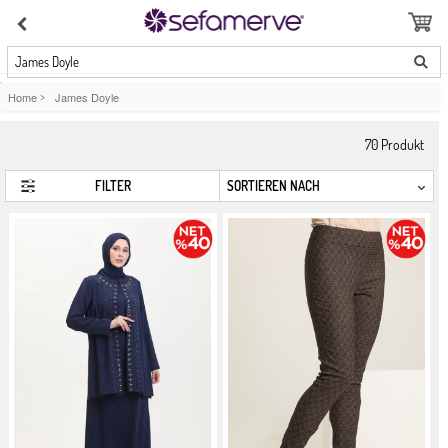
James Doyle
Home
>
James Doyle
70
Produkt
FILTER