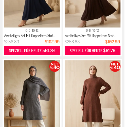
6-8
10-12
6-8
10-12
Zweiteiliges Set Mit Doppeltem Stof...
Zweiteiliges Set Mit Doppeltem Stof...
$256.83
$102.99
$256.83
$102.99
$61.79
$61.79
SPEZIELL FÜR HEUTE
SPEZIELL FÜR HEUTE