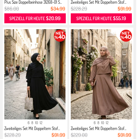
Plus Size Doppelbeinhose 31268-01 S...
Zweiteiliges Set Mit Doppeltem Stof...
$86.00
$34.99
$228.29
$91.99
$20.99
$55.19
SPEZIELL FÜR HEUTE
SPEZIELL FÜR HEUTE
6
8
10
12
6
8
10
12
Zweiteiliges Set Mit Doppeltem Stof...
Zweiteiliges Set Mit Doppeltem Stof...
$228.29
$91.99
$229.00
$91.99