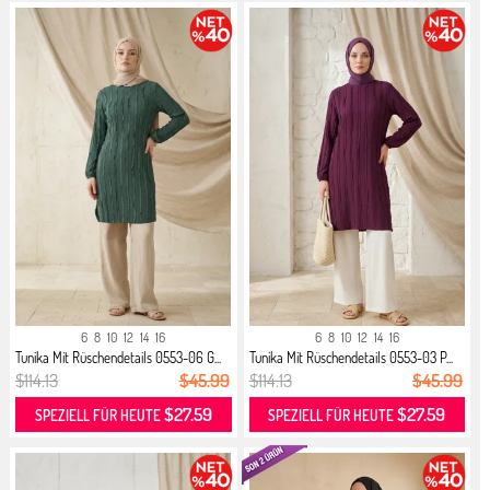
6
8
10
12
14
16
6
8
10
12
14
16
Tunika Mit Rüschendetails 0553-06 G...
Tunika Mit Rüschendetails 0553-03 P...
$114.13
$45.99
$114.13
$45.99
$27.59
$27.59
SPEZIELL FÜR HEUTE
SPEZIELL FÜR HEUTE