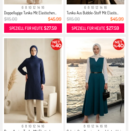
6
8
10
12
14
16
6
8
10
12
14
16
Doppellagige Tunika Mit Elastischen...
Tunika Aus Bubble-Stoff Mit Elastis...
$115.00
$45.99
$115.00
$45.99
$27.59
$27.59
SPEZIELL FÜR HEUTE
SPEZIELL FÜR HEUTE
6
8
10
12
14
16
8
10
12
14
16
18