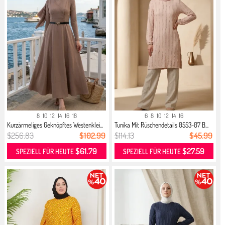
8
10
12
14
16
18
6
8
10
12
14
16
Kurzärmeliges Geknöpftes Westenklei...
Tunika Mit Rüschendetails 0553-07 B...
$256.83
$102.99
$114.13
$45.99
$61.79
$27.59
SPEZIELL FÜR HEUTE
SPEZIELL FÜR HEUTE