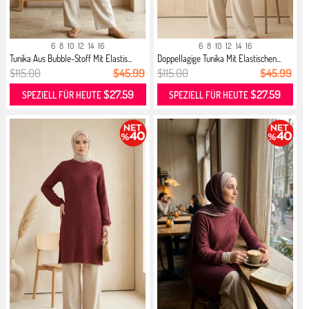
6
8
10
12
14
16
6
8
10
12
14
16
Tunika Aus Bubble-Stoff Mit Elastis...
Doppellagige Tunika Mit Elastischen...
$115.00
$45.99
$115.00
$45.99
$27.59
$27.59
SPEZIELL FÜR HEUTE
SPEZIELL FÜR HEUTE