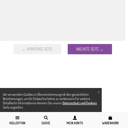
← VORHERIGE SEITE
NÄCHSTE SEITE →
X
Wir verwenden Cookies in Übereinstimmung mit den gesetzlichen
Bestimmungen, um Ihr Einkaufserlebnis zu verbessern.Für weitere
Detallierte Informationen können Sie unsere
Datenschutz und Cookies
Seite zugreifen.
KOLLEKTION
SUCHE
MEIN KONTO
WARENKORB