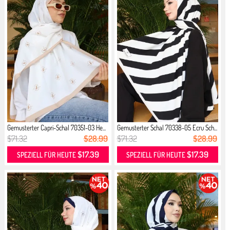
Gemusterter Capri-Schal 70351-03 He...
Gemusterter Schal 70338-05 Ecru Sch...
$71.32
$28.99
$71.32
$28.99
$17.39
$17.39
SPEZIELL FÜR HEUTE
SPEZIELL FÜR HEUTE