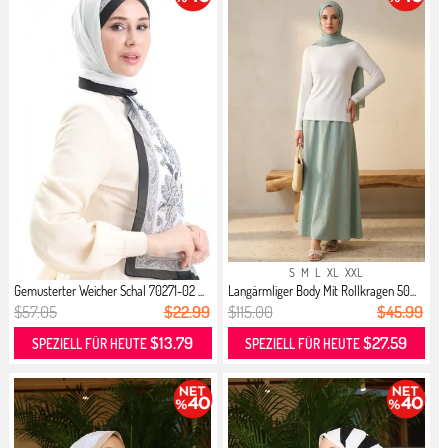
S
M
L
XL
XXL
Gemusterter Weicher Schal 70271-02 ...
Langärmliger Body Mit Rollkragen 50...
$57.05
$22.99
$115.00
$45.99
$13.79
$27.59
SPEZIELL FÜR HEUTE
SPEZIELL FÜR HEUTE