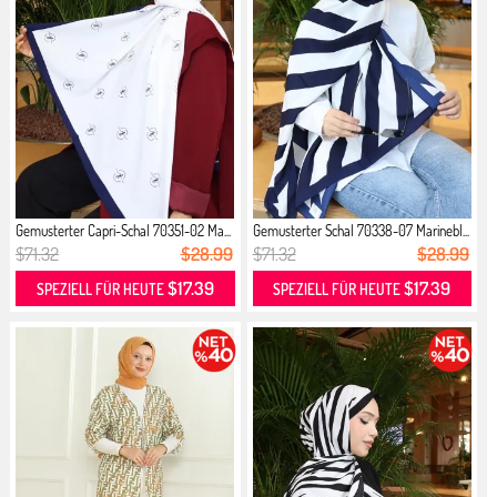
Gemusterter Capri-Schal 70351-02 Ma...
Gemusterter Schal 70338-07 Marinebl...
$71.32
$28.99
$71.32
$28.99
$17.39
$17.39
SPEZIELL FÜR HEUTE
SPEZIELL FÜR HEUTE