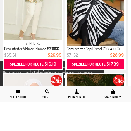
S
M
L
XL
Gemusterter Viskose-Kimono 83006C-
Gemusterter Capri-Schal 70354-01 Sc...
0...
$65.61
$26.99
$71.32
$28.99
$16.19
$17.39
SPEZIELL FÜR HEUTE
SPEZIELL FÜR HEUTE
X
Wir verwenden Cookies in Übereinstimmung mit den gesetzlichen
Bestimmungen, um Ihr Einkaufserlebnis zu verbessern.Für weitere
Detallierte Informationen können Sie unsere
Datenschutz und Cookies
Seite zugreifen.
KOLLEKTION
SUCHE
MEIN KONTO
WARENKORB