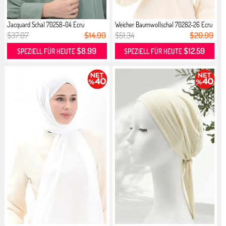
Jacquard Schal 70258-04 Ecru
Weicher Baumwollschal 70282-26 Ecru
$37.07
$14.99
$51.34
$20.99
$8.99
$12.59
SPEZIELL FÜR HEUTE
SPEZIELL FÜR HEUTE