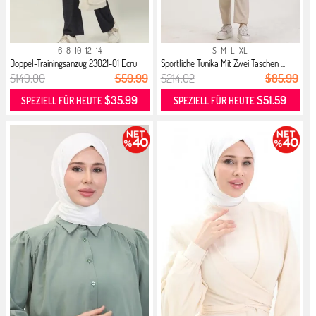
6
8
10
12
14
S
M
L
XL
Doppel-Trainingsanzug 23021-01 Ecru
Sportliche Tunika Mit Zwei Taschen ...
$149.00
$59.99
$214.02
$85.99
$35.99
$51.59
SPEZIELL FÜR HEUTE
SPEZIELL FÜR HEUTE