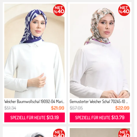
Weicher Baumwollschal 19092-04 Mari...
Gemusterter Weicher Schal 70245-10 ...
$51.34
$21.99
$57.05
$22.99
$13.19
$13.79
SPEZIELL FÜR HEUTE
SPEZIELL FÜR HEUTE