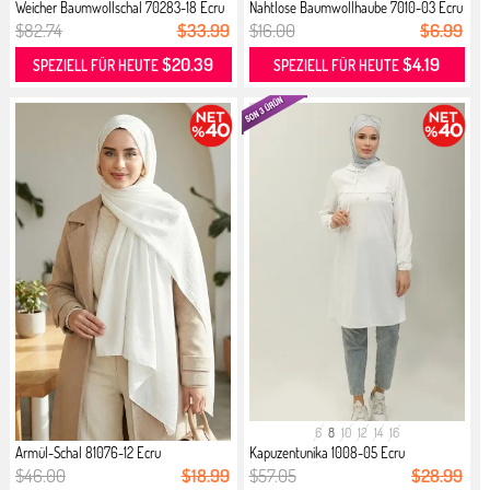
Weicher Baumwollschal 70283-18 Ecru
Nahtlose Baumwollhaube 7010-03 Ecru
$82.74
$33.99
$16.00
$6.99
$20.39
$4.19
SPEZIELL FÜR HEUTE
SPEZIELL FÜR HEUTE
6
8
10
12
14
16
Armül-Schal 81076-12 Ecru
Kapuzentunika 1008-05 Ecru
$46.00
$18.99
$57.05
$28.99