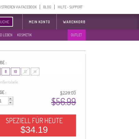
ISTRIEREN VIA FACEBOOK
BLOG
HILFE - SUPPORT
SUCHE
MEIN KONTO
WARENKORB
D LEBEN
KOSMETIK
OUTLET
ßE :
8
10
12
14
rößentabelle
GE :
$229.00
$56.99
SPEZIELL FÜR HEUTE
$34.19