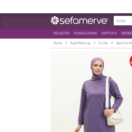
NEUHEITEN
HIJAB KLEIDUNG
KOPFTUCH
OBERBE
>
>
>
Home
Hijab Kleidung
Tunika
Sport Tuni