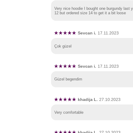
Very nice hoodie I bought one burgundy last ye
12 but ordered size 14 to get it a bit loose
Sevcan i.
17.11.2023
Çok güzel
Sevcan i.
17.11.2023
Güzel begendim
khadija L.
27.10.2023
Very comfortable
khadija L.
27.10.2023