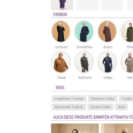
FARBEN
Schwarz
Dunkelblau
Braun
Kha
Tabak
Anthrazit
Indigo
Ner
TAGS
Ungefüttert Tunikas
Einfache Tunika
Tunika
Baumwolle Tunikas
Große Größe
Breit
AUCH DIESE PRODUKTE KÄNNTEN ATTRAKTIV FÜ