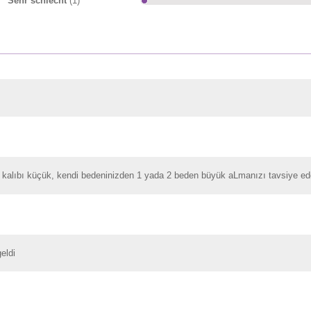
Sehr schlecht
(1)
ma kalıbı küçük, kendi bedeninizden 1 yada 2 beden büyük aLmanızı tavsiye e
eldi