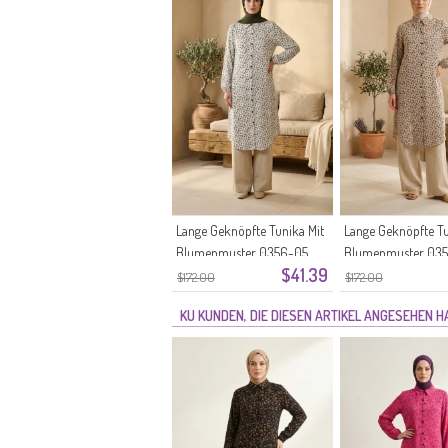
Lange Geknöpfte Tunika Mit
Lange Geknöpfte Tu
Blumenmuster 0356-05
Blumenmuster 03
$41.39
Stone
Nerz
$172.00
$172.00
KU KUNDEN, DIE DIESEN ARTIKEL ANGESEHEN 