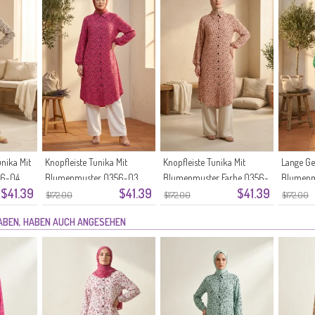
nika Mit
Knopfleiste Tunika Mit
Knopfleiste Tunika Mit
Lange Ge
56-04
Blumenmuster 0356-03
Blumenmuster Farbe 0356-
Blumenm
$41.39
$41.39
$41.39
Dunkelrosa
02 Lachs
Grün
$172.00
$172.00
$172.00
HABEN, HABEN AUCH ANGESEHEN