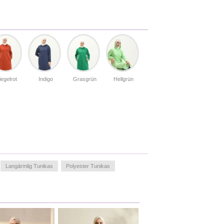
iegelrot
Indigo
Grasgrün
Hellgrün
Langärmlig Tunikas
Polyester Tunikas