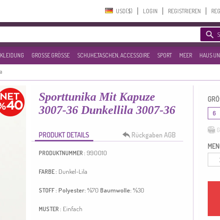
USD($)‎
LOGIN
REGISTRIEREN
REG
KLEIDUNG
GROSSE GRÖSSE
SCHUHE,TASCHEN, ACCESSOIRE
SPORT
MEER
HAUS UN
ka
Sporttunika Mit Kapuze
GRÖ
3007-36 Dunkellila 3007-36
6
G
PRODUKT DETAILS
Rückgaben AGB
MEN
990010
PRODUKTNUMMER :
Dunkel-Lila
FARBE :
Polyester:
%70
Baumwolle:
%30
STOFF :
Einfach
MUSTER :