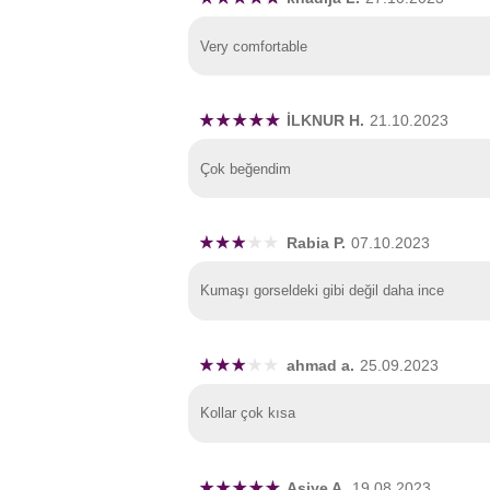
Very comfortable
İLKNUR H.
21.10.2023
Çok beğendim
Rabia P.
07.10.2023
Kumaşı gorseldeki gibi değil daha ince
ahmad a.
25.09.2023
Kollar çok kısa
Asiye A.
19.08.2023