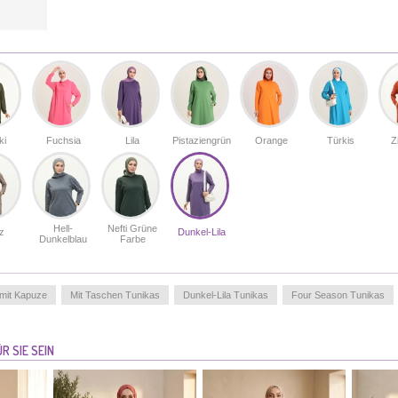
muslimische Mode fehlen darf.
Made in Türkiye
GRÖßE UNSERES MODELLS :
HIPS
: 98,
WAIST
: 66,
CHEST
: 90,
HEIGHT
: 175,
WEIGHT
: 59
ki
Fuchsia
Lila
Pistaziengrün
Orange
Türkis
Z
Hell-
Nefti Grüne
z
Dunkel-Lila
Dunkelblau
Farbe
 mit Kapuze
Mit Taschen Tunikas
Dunkel-Lila Tunikas
Four Season Tunikas
R SIE SEIN