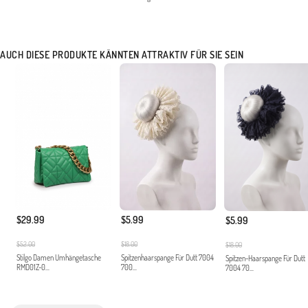
AUCH DIESE PRODUKTE KÄNNTEN ATTRAKTIV FÜR SIE SEIN
$29.99
$5.99
$5.99
$52.00
$18.00
$18.00
Stilgo Damen Umhängetasche
Spitzenhaarspange Für Dutt 7004
Spitzen-Haarspange Für Dutt
RMD01Z-0...
700...
7004 70...