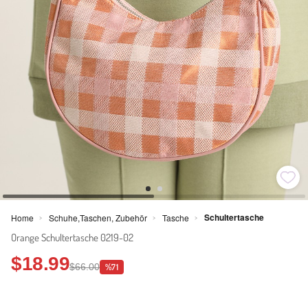
Schultertasche
Home
Schuhe,Taschen, Zubehör
Tasche
>
>
>
Orange Schultertasche 0219-02
$18.99
$66.00
%71