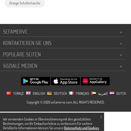
Orange Schultertasche
SEFAMERVE
+
KONTAKTIEREN SIE UNS
+
POPULÄRE SEITEN
+
SOZIALE MEDIEN
+
TÜRKÇE
ENGLISH
DEUTSCH
FRANÇAIS
العربية
DUTCH
Copyright © 2026 sefamerve.com, ALL RIGHTS RESERVED.
X
Wir verwenden Cookies in Übereinstimmung mit den gesetzlichen
Bestimmungen, um Ihr Einkaufserlebnis zu verbessern.Für weitere
Detallierte Informationen können Sie unsere
Datenschutz und Cookies