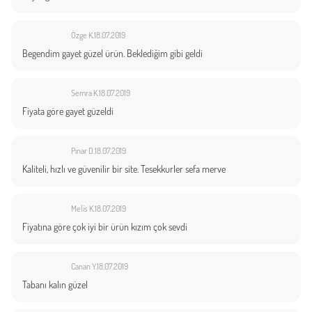
Özge K.
18.07.2019
Begendim gayet güzel ürün. Beklediğim gibi geldi
Semra K.
18.07.2019
Fiyata göre gayet güzeldi
Pınar D.
18.07.2019
Kaliteli, hızlı ve güvenilir bir site. Tesekkurler sefa merve
Melis K.
18.07.2019
Fiyatına göre çok iyi bir ürün kızım çok sevdi
Canan Y.
18.07.2019
Tabanı kalın güzel