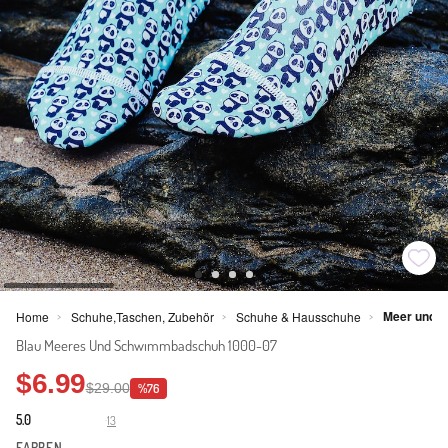
Meer und P
Home
Schuhe,Taschen, Zubehör
Schuhe & Hausschuhe
>
>
>
Blau Meeres Und Schwımmbadschuh 1000-07
$6.99
$29.00
%76
5.0
13
·