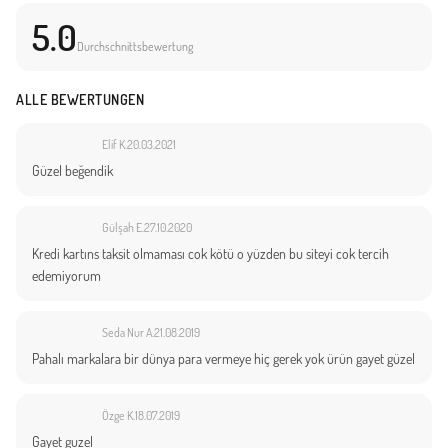
5.0
Durchschnittsbewertung
ALLE BEWERTUNGEN
Elif K.
20.03.2021
Güzel beğendik
Gülşah E.
27.10.2020
Kredi kartıns taksit olmaması cok kötü o yüzden bu siteyi cok tercih
edemiyorum
Seda Nur A.
21.08.2019
Pahalı markalara bir dünya para vermeye hiç gerek yok ürün gayet güzel
Özge K.
18.07.2019
Gayet guzel