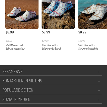
$6.99
$6.99
$6.99
$29.00
$29.00
$29.00
Weiß Meeres Und
Blau Meeres Und
Weiß Meeres Und
Schwımmbadschuh
Schwımmbadschuh
Schwımmbadschuh
SEFAMERVE
+
KONTAKTIEREN SIE UNS
+
POPULÄRE SEITEN
+
SOZIALE MEDIEN
+