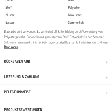
Farbe
:
Blau
Stoff
:
Polyester
Muster
:
Gemustert
Saison
:
Sommerlich
Blaufarbe wird verwendet. Es verhindert oft Faltenbildung durch Verwendung von
Polyestergewebe. Entworfen mit gemustertem Stoff. Entwickelt für den Sommer.
Sefamerve nin çocuklar için denizde havuzda rahatlıkla hareket edebilmesini sağlayan
Read more
birbirinden farklı desenleri ile sizlerle buluşturdu. Deniz ve havuz ayakkabılarının
tabanları kaymayı önleyen malzeme tasarlanmıştır. Ürünün bilekleri lastiklidir rahatsız
etmez ve suda kolay çıkmaz. Rahatlıkla çocuklarınız için tercih edebilirsiniz.
RÜCKGABEN AGB
Made in Türkiye
LIEFERUNG & ZAHLUNG
PFLEGEHINWEISE
PRODUKTBEWERTUNGEN