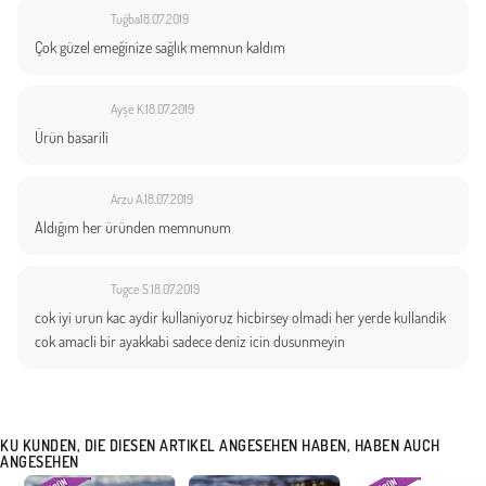
Tuğba
18.07.2019
Çok güzel emeğinize sağlık memnun kaldım
Ayşe K.
18.07.2019
Ürün basarili
Arzu A.
18.07.2019
Aldığım her üründen memnunum
Tugce S.
18.07.2019
cok iyi urun kac aydir kullaniyoruz hicbirsey olmadi her yerde kullandik
cok amacli bir ayakkabi sadece deniz icin dusunmeyin
KU KUNDEN, DIE DIESEN ARTIKEL ANGESEHEN HABEN, HABEN AUCH
ANGESEHEN