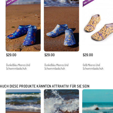
$29.00
$29.00
$29.00
Dunkelblau Meeres Und
Dunkelblau Meeres Und
Gelb Meeres Und
Schwımmbadschuh
Schwımmbadschuh
Schwımmbadschuh
AUCH DIESE PRODUKTE KÄNNTEN ATTRAKTIV FÜR SIE SEIN