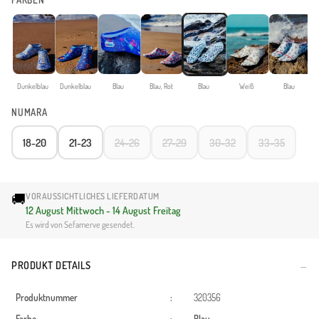
FARBEN
Dunkelblau
Dunkelblau
Blau
Blau, Rot
Blau
Weiß
Blau
NUMARA
18-20
21-23
24-26
27-29
30-32
33-35
🚚
VORAUSSICHTLICHES LIEFERDATUM
12 August Mittwoch - 14 August Freitag
Es wird von Sefamerve gesendet.
PRODUKT DETAILS
Produktnummer
:
320356