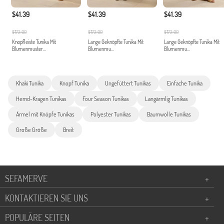
$41.39
$41.39
$41.39
$172.00
$172.00
$172.00
Knopfleiste Tunika Mit
Lange Geknöpfte Tunika Mit
Lange Geknöpfte Tunika Mit
Blumenmuster...
Blumenmu...
Blumenmu...
Khaki Tunika
Knopf Tunika
Ungefüttert Tunikas
Einfache Tunika
Hemd-Kragen Tunikas
Four Season Tunikas
Langärmlig Tunikas
Ärmel mit Knöpfe Tunikas
Polyester Tunikas
Baumwolle Tunikas
Große Größe
Breit
SEFAMERVE
+
KONTAKTIEREN SIE UNS
+
POPULÄRE SEITEN
+