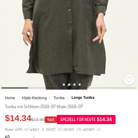
Lange Tunika
Home
Hijab Kleidung
Tunika
>
>
>
Tunika mit Schlitzen 2559-07 Khaki 2559-07
$14.34
$14.34
$23.90
SPEZIELL FÜR HEUTE
%40
Model:
HIPS
: 98,
WAIST
: 74,
CHEST
: 90,
HEIGHT
: 178,
WEIGHT
: 63
4.0
2
·