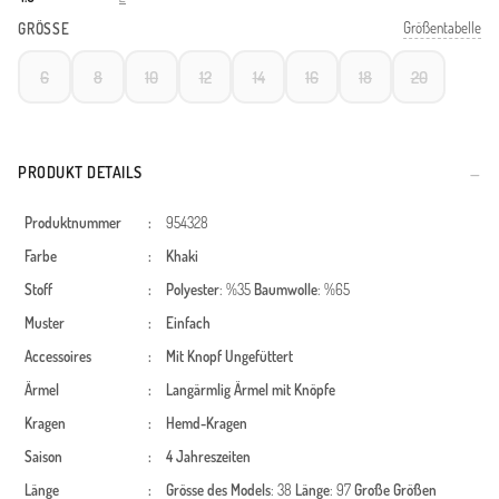
Größentabelle
GRÖSSE
6
8
10
12
14
16
18
20
PRODUKT DETAILS
Produktnummer
:
954328
Farbe
:
Khaki
Stoff
:
Polyester
: %35
Baumwolle
: %65
Muster
:
Einfach
Accessoires
:
Mit Knopf
Ungefüttert
Ärmel
:
Langärmlig
Ärmel mit Knöpfe
Kragen
:
Hemd-Kragen
Saison
:
4 Jahreszeiten
Länge
:
Grösse des Models
: 38
Länge
: 97
Große Größen