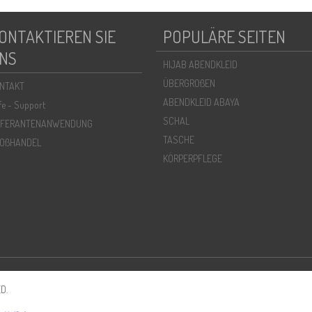
ONTAKTIEREN SIE
POPULÄRE SEITEN
NS
HIJAB ABENDKLEID
ÜBERGROßEN
NTAKT
ABENDKLEID ABAYA
lfe - Support
SCHAL
EFERANTENANWENDUNG
TASCHE
OßHANDEL
KÖRPERPFLEGE
D.