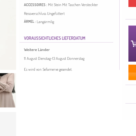
Mit Stein
Mit Taschen
Versteckter
ACCESSOIRES :
Reissverschluss
Ungefüttert
Langärmlig
ÄRMEL :
Null-Kragen
KRAGEN :
VORAUSSICHTLICHES LIEFERDATUM
4 Jahreszeiten
SAISON :
Weitere Länder
Grösse des Models:
50
Länge:
144
Große
LÄNGE :
11 August Dienstag-13 August Donnerstag
Größen
Es wird von Sefamerve gesendet.
Es wurde Nerzfarbe verwendet. Baumwollgewebe hat eine
saugfähige Textur. Es ist eine klare Sicht. Das Produkt kann
mit Ungefüttert verwenden. Es ist Langärmlig. Jede
Kleidungsseite ist die bevorzugte Nullkragenform. Es ist für
vier Jahreszeiten geeignet. Große Größen Option ist
verfügbar.
Made in Türkiye
GRÖßE UNSERES MODELLS :
HIPS
: 115,
WAIST
: 78,
CHEST
: 105,
HEIGHT
: 178,
WEIGHT
: 78