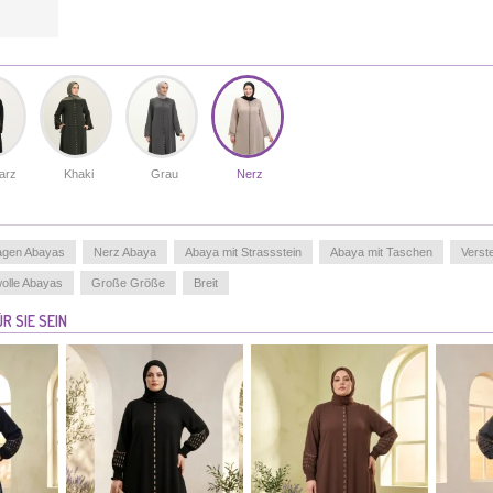
arz
Khaki
Grau
Nerz
ragen Abayas
Nerz Abaya
Abaya mit Strassstein
Abaya mit Taschen
Verst
olle Abayas
Große Größe
Breit
R SIE SEIN