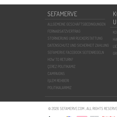
SEFAMERVE
K
U
ALLGEMEINE GESCHÄFTSBEDINGUNGEN
FERNABSATZVERTRAG
KO
STORNIERUNG UNR RÜCKERSTATTUNG
Hi
DATENSCHUTZ UND SICHERHEIT ZAHLUNG
LI
SEFAMERVE FACEBOOK SEITENREGELN
GR
HOW TO RETURN?
ÇEREZ POLITIKAMIZ
CAMPAIGNS
İŞLEM REHBERI
POLİTİKALARIMIZ
© 2026 SEFAMERVE.COM , ALL RIGHTS RESERVE