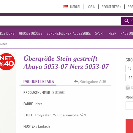
USD($)‎
LOGIN
REGISTRIEREN
REG
KLEIDUNG
GROSSE GRÖSSE
SCHUHE,TASCHEN, ACCESSOIRE
SPORT
MEER
HAUS UN
Abaya
Übergröße Stein gestreift
GRÖ
Abaya 5053-07 Nerz 5053-07
18
32
PRODUKT DETAILS
Rückgaben AGB
G
962092
PRODUKTNUMMER :
MEN
Nerz
FARBE :
Polyester:
%30
Baumwolle:
%70
STOFF :
Einfach
MUSTER :