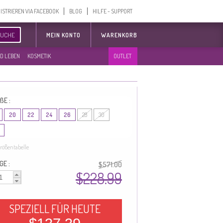
ISTRIEREN VIA FACEBOOK
BLOG
HILFE - SUPPORT
SUCHE
MEIN KONTO
WARENKORB
D LEBEN
KOSMETIK
OUTLET
ßE :
20
22
24
26
28
30
rößentabelle
GE :
$571.00
$228.99
SPEZIELL FÜR HEUTE