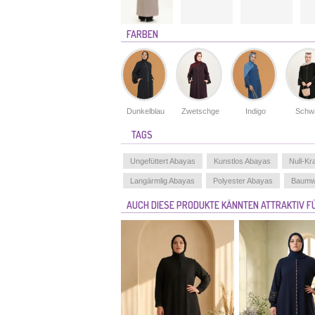
FARBEN
Dunkelblau
Zwetschge
Indigo
Schw
TAGS
Ungefüttert Abayas
Kunstlos Abayas
Null-K
Langärmlig Abayas
Polyester Abayas
Baumw
AUCH DIESE PRODUKTE KÄNNTEN ATTRAKTIV FÜ