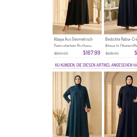
Abaya Aus Geometrisch
Bestickte Rabia-Cr
Gemustertem Buchara-
Abaya In Übergröße
$167.99
$
Stoff In Übergröße
6391-05 Marinebla
$800.00
$628.00
Artikelnummer 6375-07
KU KUNDEN, DIE DIESEN ARTIKEL ANGESEHEN 
Schwarz