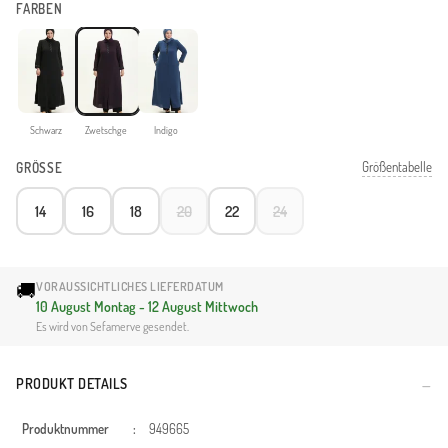
FARBEN
Schwarz
Zwetschge
Indigo
Größentabelle
GRÖSSE
14
16
18
20
22
24
🚚
VORAUSSICHTLICHES LIEFERDATUM
10 August Montag - 12 August Mittwoch
Es wird von Sefamerve gesendet.
PRODUKT DETAILS
Produktnummer
:
949665