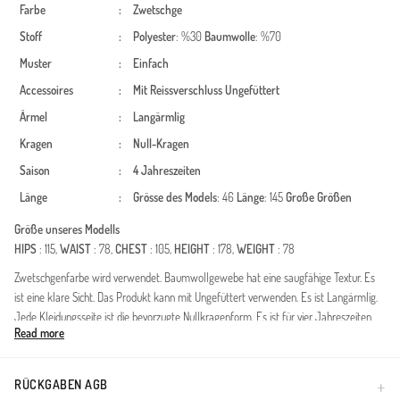
Farbe
:
Zwetschge
Stoff
:
Polyester
: %30
Baumwolle
: %70
Muster
:
Einfach
Accessoires
:
Mit Reissverschluss
Ungefüttert
Ärmel
:
Langärmlig
Kragen
:
Null-Kragen
Saison
:
4 Jahreszeiten
Länge
:
Grösse des Models
: 46
Länge
: 145
Große Größen
Größe unseres Modells
HIPS
: 115,
WAIST
: 78,
CHEST
: 105,
HEIGHT
: 178,
WEIGHT
: 78
Zwetschgenfarbe wird verwendet. Baumwollgewebe hat eine saugfähige Textur. Es
ist eine klare Sicht. Das Produkt kann mit Ungefüttert verwenden. Es ist Langärmlig.
Jede Kleidungsseite ist die bevorzugte Nullkragenform. Es ist für vier Jahreszeiten
Read more
geeignet. Große Größen Option ist verfügbar.
Made in Türkiye
RÜCKGABEN AGB