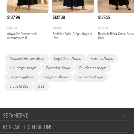
$167.99
$137.39
$137.39
$800.00
$628.00
$628.00
Abaya Aus Geometrisch
Bestickte Rabia-Crêpe-Abaya In
Bestickte Rabia-Crêpe-Abaya
Gemustertem B...
Über...
Über...
Abaya mit Reißverschluss
Ungefüttert Abayas
Kunstlos Abayas
Null-Kragen Abayas
Zwetschge Abaya
Four Season Abayas
Langärmlig Abayas
Polyester Abayas
Baumwolle Abayas
Große Größe
Breit
SEFAMERVE
+
KONTAKTIEREN SIE UNS
+