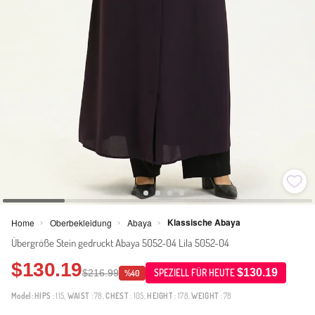
Klassische Abaya
Home
Oberbekleidung
Abaya
>
>
>
Übergröße Stein gedruckt Abaya 5052-04 Lila 5052-04
$130.19
$130.19
$216.99
SPEZIELL FÜR HEUTE
%40
Model:
HIPS
: 115,
WAIST
: 78,
CHEST
: 105,
HEIGHT
: 178,
WEIGHT
: 78