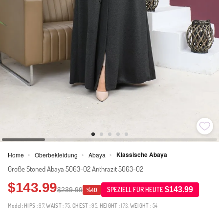
Klassische Abaya
Home
Oberbekleidung
Abaya
>
>
>
Große Stoned Abaya 5063-02 Anthrazit 5063-02
$143.99
$143.99
$239.99
SPEZIELL FÜR HEUTE
%40
Model:
HIPS
: 97,
WAIST
: 75,
CHEST
: 95,
HEIGHT
: 173,
WEIGHT
: 54