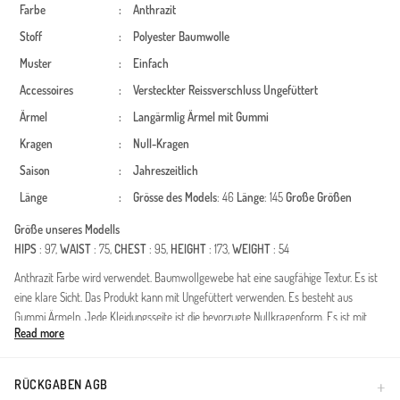
Farbe
:
Anthrazit
Stoff
:
Polyester
Baumwolle
Muster
:
Einfach
Accessoires
:
Versteckter Reissverschluss
Ungefüttert
Ärmel
:
Langärmlig
Ärmel mit Gummi
Kragen
:
Null-Kragen
Saison
:
Jahreszeitlich
Länge
:
Grösse des Models
: 46
Länge
: 145
Große Größen
Größe unseres Modells
HIPS
: 97,
WAIST
: 75,
CHEST
: 95,
HEIGHT
: 173,
WEIGHT
: 54
Anthrazit Farbe wird verwendet. Baumwollgewebe hat eine saugfähige Textur. Es ist
eine klare Sicht. Das Produkt kann mit Ungefüttert verwenden. Es besteht aus
Gummi Ärmeln. Jede Kleidungsseite ist die bevorzugte Nullkragenform. Es ist mit
Read more
Stoff gestaltet, der zu jeder Jahreszeit bevorzugt werden kann. Große Größen Option
ist verfügbar.
RÜCKGABEN AGB
Made in Türkiye