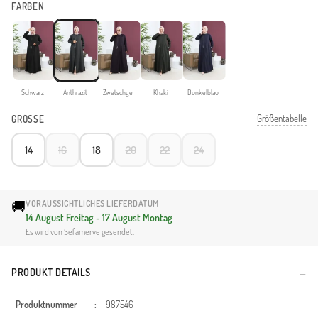
FARBEN
Schwarz
Anthrazit
Zwetschge
Khaki
Dunkelblau
Größentabelle
GRÖSSE
14
16
18
20
22
24
🚚
VORAUSSICHTLICHES LIEFERDATUM
14 August Freitag - 17 August Montag
Es wird von Sefamerve gesendet.
PRODUKT DETAILS
Produktnummer
:
987546