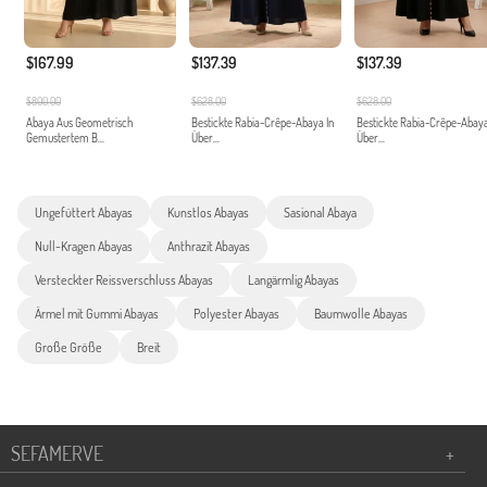
$167.99
$137.39
$137.39
$800.00
$628.00
$628.00
Abaya Aus Geometrisch
Bestickte Rabia-Crêpe-Abaya In
Bestickte Rabia-Crêpe-Abaya
Gemustertem B...
Über...
Über...
Ungefüttert Abayas
Kunstlos Abayas
Sasional Abaya
Null-Kragen Abayas
Anthrazit Abayas
Versteckter Reissverschluss Abayas
Langärmlig Abayas
Ärmel mit Gummi Abayas
Polyester Abayas
Baumwolle Abayas
Große Größe
Breit
SEFAMERVE
+