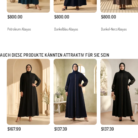
$800.00
$800.00
$800.00
Petroleum Abayas
Dunkelblau Abayas
Dunkel-Nerz Abayas
AUCH DIESE PRODUKTE KÄNNTEN ATTRAKTIV FÜR SIE SEIN
$167.99
$137.39
$137.39