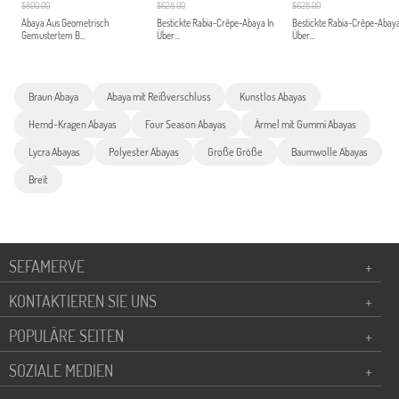
$800.00
$628.00
$628.00
Abaya Aus Geometrisch
Bestickte Rabia-Crêpe-Abaya In
Bestickte Rabia-Crêpe-Abaya
Gemustertem B...
Über...
Über...
Braun Abaya
Abaya mit Reißverschluss
Kunstlos Abayas
Hemd-Kragen Abayas
Four Season Abayas
Ärmel mit Gummi Abayas
Lycra Abayas
Polyester Abayas
Große Größe
Baumwolle Abayas
Breit
SEFAMERVE
+
KONTAKTIEREN SIE UNS
+
POPULÄRE SEITEN
+
SOZIALE MEDIEN
+