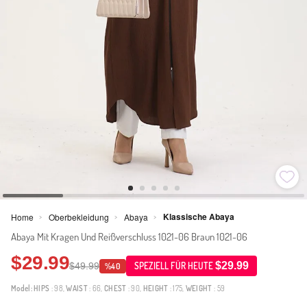
Klassische Abaya
Home
Oberbekleidung
Abaya
>
>
>
Abaya Mit Kragen Und Reißverschluss 1021-06 Braun 1021-06
$29.99
$29.99
$49.99
SPEZIELL FÜR HEUTE
%40
Model:
HIPS
: 98,
WAIST
: 66,
CHEST
: 90,
HEIGHT
: 175,
WEIGHT
: 59