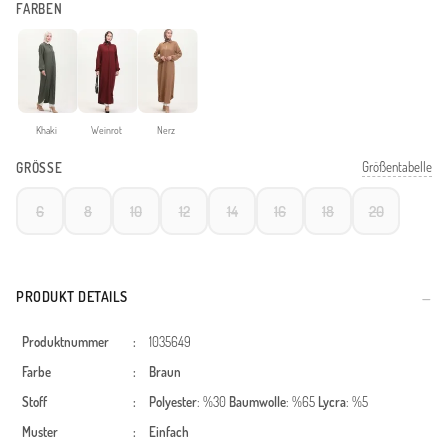
FARBEN
Khaki
Weinrot
Nerz
Größentabelle
GRÖSSE
6
8
10
12
14
16
18
20
PRODUKT DETAILS
Produktnummer
:
1035649
Farbe
:
Braun
Stoff
:
Polyester
: %30
Baumwolle
: %65
Lycra
: %5
Muster
:
Einfach