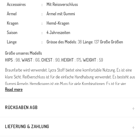
Accessoires
:
Mit Reissverschluss
Ärmel
:
Ärmel mit Gummi
Kragen
:
Hemd-Kragen
Saison
:
4 Jahreszeiten
Länge
:
Grösse des Models
: 38
Länge
: 137
Große Größen
Größe unseres Modells
HIPS
: 98,
WAIST
: 66,
CHEST
: 90,
HEIGHT
: 175,
WEIGHT
: 59
Braunfarbe wird verwendet. Lycra Stoff bietet eine komfortable Nutzung. Es ist eine
klare Sicht. Reißverschluss ist für die einfache Handhabung verwendet. Es besteht aus
Gummi Ärmeln. Hemdkragen ist ein Muss für viele Kombinationen. Es ist für vier
Read more
Jahreszeiten geeignet. Große Größen Option ist verfügbar.
Made in Türkiye
RÜCKGABEN AGB
LIEFERUNG & ZAHLUNG