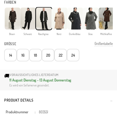
FARBEN
Braun
Schwarz
Rauchgrau
Nerz
Dunkelblau
Grau
Milchkaffee
Größentabelle
GRÖSSE
14
16
18
20
22
24
🚚
VORAUSSICHTLICHES LIEFERDATUM
11 August Dienstag - 13 August Donnerstag
Es wird von Sefamerve gesendet.
PRODUKT DETAILS
Produktnummer
:
803551