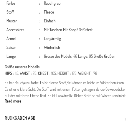
Farbe
:
Rauchgrau
Stoff
:
Fleece
Muster
:
Einfach
Accessoires
:
Mit Taschen
Mit Knopf
Gefüttert
Ärmel
:
Langärmlig
Saison
:
Winterlich
Länge
:
Grösse des Models
: 46
Länge
: 95
Große Größen
Größe unseres Modells
HIPS
: 115,
WAIST
: 78,
CHEST
: 105,
HEIGHT
: 178,
WEIGHT
: 78
Es hat Rauchgrau farbe. Es ist Fleece Stoff,Sie können es leicht im Winter benutzen.
Es ist eine klare Sicht. Die Stoff wird mit einem Futter getragen, da die Gewebedicke
auf der mittleren Ebene liegt. Es ist Langärmlig. Dicker Stoff ist mit Winter konzipiert.
Read more
Große Größen Option ist verfügbar.
Made in Türkiye
RÜCKGABEN AGB