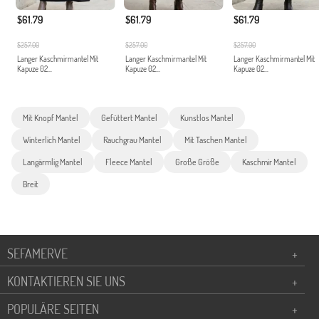
$61.79
$61.79
$61.79
$257.00
$257.00
$257.00
Langer Kaschmirmantel Mit
Langer Kaschmirmantel Mit
Langer Kaschmirmantel Mit
Kapuze 02...
Kapuze 02...
Kapuze 02...
Mit Knopf Mantel
Gefüttert Mantel
Kunstlos Mantel
Winterlich Mantel
Rauchgrau Mantel
Mit Taschen Mantel
Langärmlig Mantel
Fleece Mantel
Große Größe
Kaschmir Mantel
Breit
SEFAMERVE
+
KONTAKTIEREN SIE UNS
+
POPULÄRE SEITEN
+