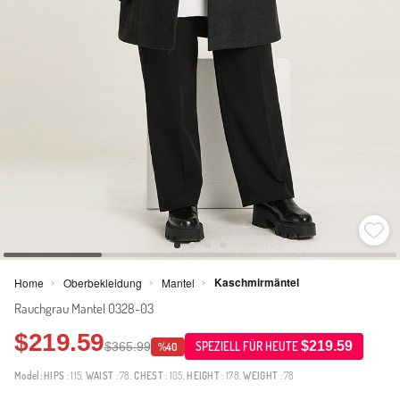
Kaschmirmäntel
Home
Oberbekleidung
Mantel
>
>
>
Rauchgrau Mantel 0328-03
$219.59
$219.59
$365.99
SPEZIELL FÜR HEUTE
%40
Model:
HIPS
: 115,
WAIST
: 78,
CHEST
: 105,
HEIGHT
: 178,
WEIGHT
: 78