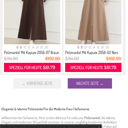
6
8
10
12
14
16
18
20
6
8
10
12
14
16
18
20
Pelzmantel Mit Kapuze 2058-07 Braun
Pelzmantel Mit Kapuze 2058-02 Nerz
$314.00
$102.99
$314.00
$102.99
$61.79
$61.79
SPEZIELL FÜR HEUTE
SPEZIELL FÜR HEUTE
← VORHERIGE SEITE
NÄCHSTE SEITE →
Elegante & Warme Pelzmäntel für die Moderne Frau | Sefamerve
Willkommen bei Sefamerve, Ihrer ersten Adresse für exklusive
Pelzmäntel
, die Wärme,
Eleganz und modernen Stil perfekt vereinen. In unserer sorgfältig kuratierten Kollektion
finden Sie Mäntel, die speziell für die Ansprüche der modebewussten Frau mit Fokus auf