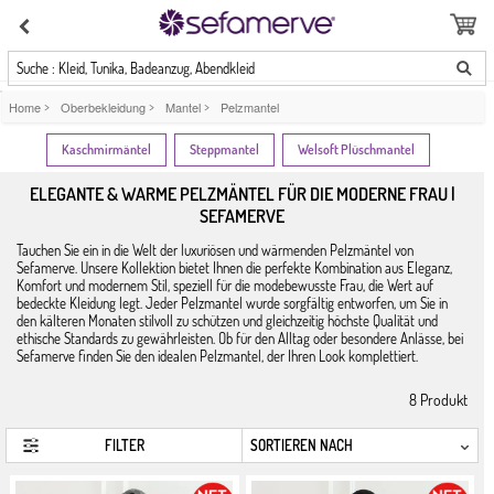
Suche : Kleid, Tunika, Badeanzug, Abendkleid
Home
>
Oberbekleidung
>
Mantel
>
Pelzmantel
Kaschmirmäntel
Steppmantel
Welsoft Plüschmantel
ELEGANTE & WARME PELZMÄNTEL FÜR DIE MODERNE FRAU |
SEFAMERVE
Tauchen Sie ein in die Welt der luxuriösen und wärmenden Pelzmäntel von
Sefamerve. Unsere Kollektion bietet Ihnen die perfekte Kombination aus Eleganz,
Komfort und modernem Stil, speziell für die modebewusste Frau, die Wert auf
bedeckte Kleidung legt. Jeder Pelzmantel wurde sorgfältig entworfen, um Sie in
den kälteren Monaten stilvoll zu schützen und gleichzeitig höchste Qualität und
ethische Standards zu gewährleisten. Ob für den Alltag oder besondere Anlässe, bei
Sefamerve finden Sie den idealen Pelzmantel, der Ihren Look komplettiert.
8
Produkt
FILTER