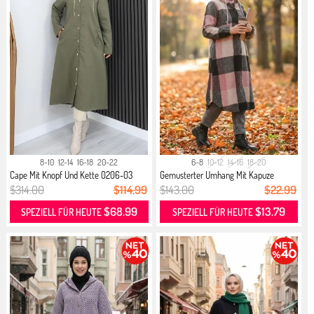
8-10
12-14
16-18
20-22
6-8
10-12
14-16
18-20
Cape Mit Knopf Und Kette 0206-03
Gemusterter Umhang Mit Kapuze
Khaki
0184-...
$314.00
$114.99
$143.00
$22.99
$68.99
$13.79
SPEZIELL FÜR HEUTE
SPEZIELL FÜR HEUTE