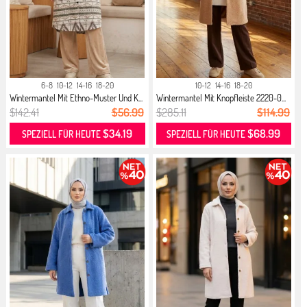
6-8
10-12
14-16
18-20
10-12
14-16
18-20
Wintermantel Mit Ethno-Muster Und K...
Wintermantel Mit Knopfleiste 2220-0...
$142.41
$56.99
$285.11
$114.99
$34.19
$68.99
SPEZIELL FÜR HEUTE
SPEZIELL FÜR HEUTE