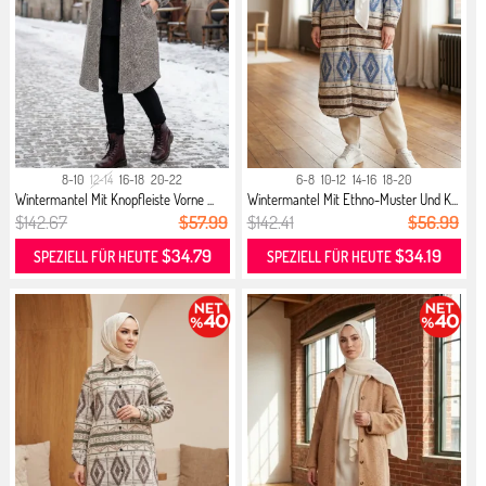
8-10
12-14
16-18
20-22
6-8
10-12
14-16
18-20
Wintermantel Mit Knopfleiste Vorne ...
Wintermantel Mit Ethno-Muster Und K...
$142.67
$57.99
$142.41
$56.99
$34.79
$34.19
SPEZIELL FÜR HEUTE
SPEZIELL FÜR HEUTE