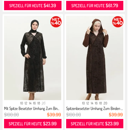
$41.39
$61.79
SPEZIELL FÜR HEUTE
SPEZIELL FÜR HEUTE
10
12
14
16
18
20
10
12
14
16
18
20
Mit Spitze Besetzter Umhang Zum Bin...
Spitzenbesetzter Umhang Zum Binden ...
$100.00
$39.99
$100.00
$39.99
$23.99
$23.99
SPEZIELL FÜR HEUTE
SPEZIELL FÜR HEUTE