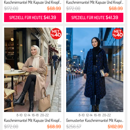
Kaschmirmantel Mit Kapuze Und Knopf...
Kaschmirmantel Mit Kapuze Und Knopf...
$172.00
$68.99
$172.00
$68.99
$41.39
$41.39
SPEZIELL FÜR HEUTE
SPEZIELL FÜR HEUTE
8-10
12-14
16-18
20-22
8-10
12-14
16-18
20-22
Kaschmirmantel Mit Kapuze Und Knopf...
Gemusterter Kaschmirmantel Mit Kapu...
$172.00
$68.99
$256.57
$102.99