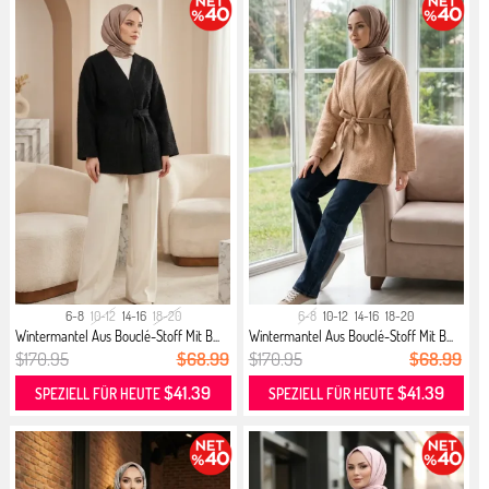
6-8
10-12
14-16
18-20
6-8
10-12
14-16
18-20
Wintermantel Aus Bouclé-Stoff Mit B...
Wintermantel Aus Bouclé-Stoff Mit B...
$170.95
$68.99
$170.95
$68.99
$41.39
$41.39
SPEZIELL FÜR HEUTE
SPEZIELL FÜR HEUTE