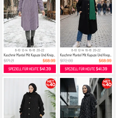
8-10
12-14
16-18
20-22
8-10
12-14
16-18
20-22
Kaschmir Mantel Mit Kapuze Und Knöp...
Kaschmir Mantel Mit Kapuze Und Knop...
$171.21
$68.99
$172.00
$68.99
$41.39
$41.39
SPEZIELL FÜR HEUTE
SPEZIELL FÜR HEUTE