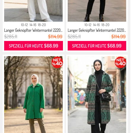
10-12
14-16
18-20
10-12
14-16
18-20
Langer Geknöpfter Wintermantel 2220...
Langer Geknöpfter Wintermantel 2220...
$285.11
$114.99
$285.11
$114.99
$68.99
$68.99
SPEZIELL FÜR HEUTE
SPEZIELL FÜR HEUTE