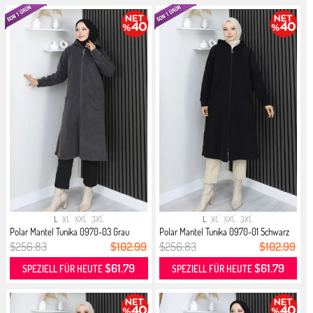
L
XL
XXL
3XL
L
XL
XXL
3XL
Polar Mantel Tunika 0970-03 Grau
Polar Mantel Tunika 0970-01 Schwarz
$256.83
$102.99
$256.83
$102.99
$61.79
$61.79
SPEZIELL FÜR HEUTE
SPEZIELL FÜR HEUTE