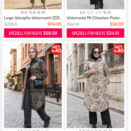
10-12
14-16
18-20
6-8
10-12
14-16
18-20
Langer Geknöpfter Wintermantel 2220...
Wintermantel Mit Ethnischem Muster ...
$285.11
$114.99
$142.41
$56.99
$68.99
$34.19
SPEZIELL FÜR HEUTE
SPEZIELL FÜR HEUTE