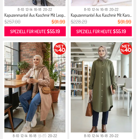
8-10
12-14
16-18
20-22
8-10
12-14
16-18
20-22
Kapuzenmantel Aus Kaschmir Mit Leop...
Kapuzenmantel Aus Kaschmir Mit Karo...
$257.00
$91.99
$228.29
$91.99
$55.19
$55.19
SPEZIELL FÜR HEUTE
SPEZIELL FÜR HEUTE
8-10
12-14
16-18
18-20
20-22
8-10
12-14
16-18
20-22