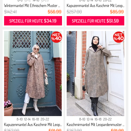
6-8
10-12
14-16
18-20
8-10
12-14
16-18
20-22
Wintermantel Mit Ethnischem Muster ...
Kapuzenmantel Aus Kaschmir Mit Leop...
$142.41
$56.99
$257.00
$85.99
$34.19
$51.59
SPEZIELL FÜR HEUTE
SPEZIELL FÜR HEUTE
8-10
12-14
16-18
20-22
8-10
12-14
16-18
20-22
Kapuzenmantel Aus Kaschmir Mit Leop...
Kaschmirmantel Mit Leopardenmuster ...
$257.00
$91.99
$257.00
$91.99