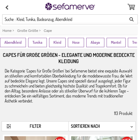
Suche : Kleid, Tunika, Badeanzug, Abendkleid
Home
>
Große Größe
>
Cape
Abendkleid
Tunika
Kleid
Hose
Abaya
Mantel
Tren
CAPES FÜR GROßE GRÖßEN - ELEGANTE UND MODERNE BEDECKTE
KLEIDUNG
Die Kategorie 'Capes für Große Größen' bei Sefamerve bietet eine exquisite Auswahl
an stilvollen und komfortablen Oberbekleidung für die modebewusste Frau, die Wert
auf bedeckte Eleganz legt. Unsere Capes sind speziell darauf ausgelegt, jeder Figur
zu schmeicheln und bieten gleichzeitig höchste Qualität und Tragekomfort. Ob für
den Alltag, besondere Anlässe oder als stilvoller Überwurf für die kühleren Tage –
entdecken Sie ein vielfältiges Sortiment, das moderne Trends mit traditioneller
Ästhetik verbindet.
113
Produkt
FILTER