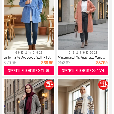
6-8
10-12
14-16
18-20
8-10
12-14
16-18
20-22
Wintermantel Aus Bouclé-Stoff Mit B...
Wintermantel Mit Knopfleiste Vorne ...
$170.95
$68.99
$142.67
$57.99
$41.39
$34.79
SPEZIELL FÜR HEUTE
SPEZIELL FÜR HEUTE