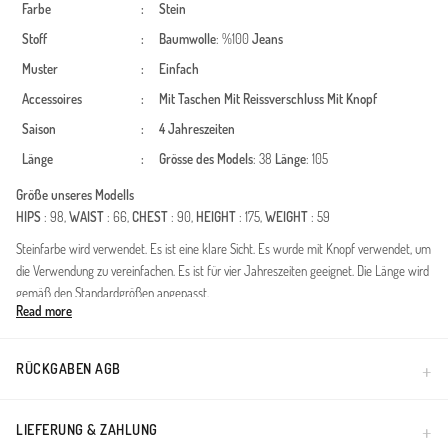
Farbe
:
Stein
Stoff
:
Baumwolle
: %100
Jeans
Muster
:
Einfach
Accessoires
:
Mit Taschen
Mit Reissverschluss
Mit Knopf
Saison
:
4 Jahreszeiten
Länge
:
Grösse des Models
: 38
Länge
: 105
Größe unseres Modells
HIPS
: 98,
WAIST
: 66,
CHEST
: 90,
HEIGHT
: 175,
WEIGHT
: 59
Steinfarbe wird verwendet. Es ist eine klare Sicht. Es wurde mit Knopf verwendet, um
die Verwendung zu vereinfachen. Es ist für vier Jahreszeiten geeignet. Die Länge wird
gemäß den Standardgrößen angepasst.
Read more
Ergänzen Sie Ihre tägliche Eleganz mit dieser High-Waist-Denim-Hose, die sowohl
moderne Ästhetik als auch die Anforderungen bescheidener Mode erfüllt. Gefertigt
aus hochwertigem Baumwollstoff, bietet dieses Stück eine vielseitige Option für alle
RÜCKGABEN AGB
vier Jahreszeiten und sorgt den ganzen Tag über für Atmungsaktivität und
Frische.Stoffeigenschaften: Hergestellt aus 100% hochwertigem Baumwoll-
Denim.Passform: Bequemer und moderner Schnitt für eine dezente
LIEFERUNG & ZAHLUNG
Silhouette.Taillendetail: High-Waist-Design für sicheren Halt und eine elegante