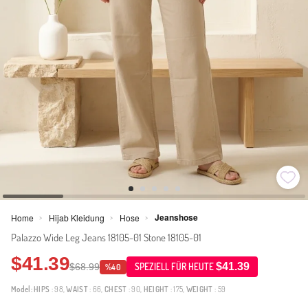
Jeanshose
Home
Hijab Kleidung
Hose
>
>
>
Palazzo Wide Leg Jeans 18105-01 Stone 18105-01
$41.39
$41.39
$68.99
SPEZIELL FÜR HEUTE
%40
Model:
HIPS
: 98,
WAIST
: 66,
CHEST
: 90,
HEIGHT
: 175,
WEIGHT
: 59