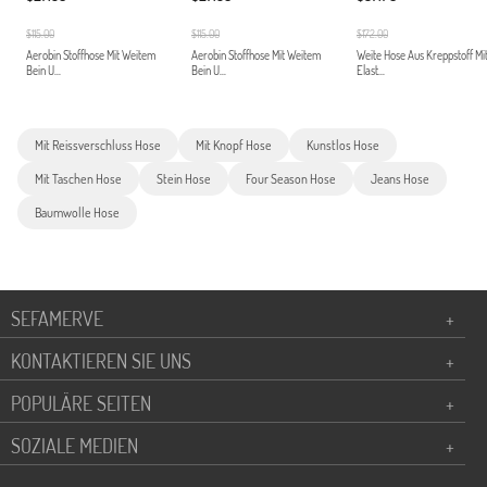
$115.00
$115.00
$172.00
Aerobin Stoffhose Mit Weitem
Aerobin Stoffhose Mit Weitem
Weite Hose Aus Kreppstoff Mi
Bein U...
Bein U...
Elast...
Mit Reissverschluss Hose
Mit Knopf Hose
Kunstlos Hose
Mit Taschen Hose
Stein Hose
Four Season Hose
Jeans Hose
Baumwolle Hose
SEFAMERVE
+
KONTAKTIEREN SIE UNS
+
POPULÄRE SEITEN
+
SOZIALE MEDIEN
+