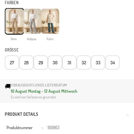
FARBEN
Stein
Hellgrau
Türkis
GRÖSSE
27
28
29
30
31
32
33
34
🚚
VORAUSSICHTLICHES LIEFERDATUM
10 August Montag - 12 August Mittwoch
Es wird von Sefamerve gesendet.
PRODUKT DETAILS
Produktnummer
:
1051963