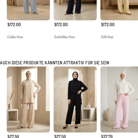
$172.00
$172.00
$172.00
Eisblau Hose
Dunkelblau Hose
Gelb Hose
AUCH DIESE PRODUKTE KÄNNTEN ATTRAKTIV FÜR SIE SEIN
$27.59
$27.59
$37.79