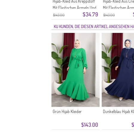
Hijab-Kleid Aus Kreppstoff
Hijab-Kleid Aus Cr
Mit Elastischen Ärmeln Und
Mit Elastischen Är
$34.79
Gürtel Farbe: Schwarz
Gürtel Farbe: Ecru 
$143.00
$143.00
Modell 0911-11
0911-10
KU KUNDEN, DIE DIESEN ARTIKEL ANGESEHEN 
Grün Hijab Kleider
Dunkelblau Hijab Kl
$143.00
$