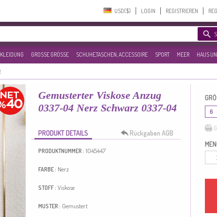
USD($)‎
LOGIN
REGISTRIEREN
REG
KLEIDUNG
GROSSE GRÖSSE
SCHUHE,TASCHEN, ACCESSOIRE
SPORT
MEER
HAUS UN
g
Gemusterter Viskose Anzug
GRÖ
0337-04 Nerz Schwarz 0337-04
6
G
PRODUKT DETAILS
Rückgaben AGB
MEN
1045447
PRODUKTNUMMER :
Nerz
FARBE :
Viskose
STOFF :
Gemustert
MUSTER :