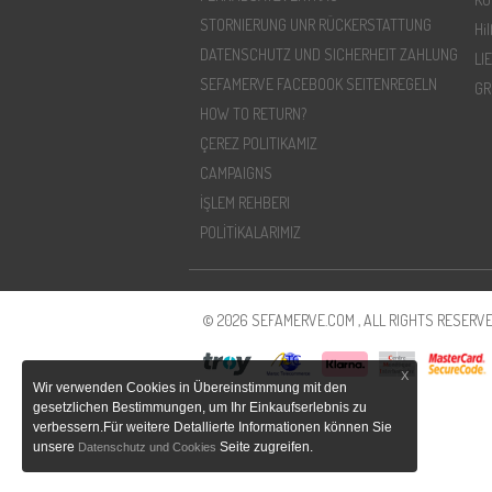
STORNIERUNG UNR RÜCKERSTATTUNG
Hi
DATENSCHUTZ UND SICHERHEIT ZAHLUNG
LI
SEFAMERVE FACEBOOK SEITENREGELN
GR
HOW TO RETURN?
ÇEREZ POLITIKAMIZ
CAMPAIGNS
İŞLEM REHBERI
POLİTİKALARIMIZ
© 2026 SEFAMERVE.COM , ALL RIGHTS RESERVE
X
Wir verwenden Cookies in Übereinstimmung mit den
gesetzlichen Bestimmungen, um Ihr Einkaufserlebnis zu
verbessern.Für weitere Detallierte Informationen können Sie
unsere
Seite zugreifen.
Datenschutz und Cookies