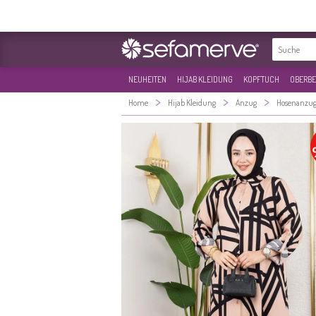
NEUHEITEN
HIJAB KLEIDUNG
KOPFTUCH
OBERBE
>
>
>
Home
Hijab Kleidung
Anzug
Hosenanzu