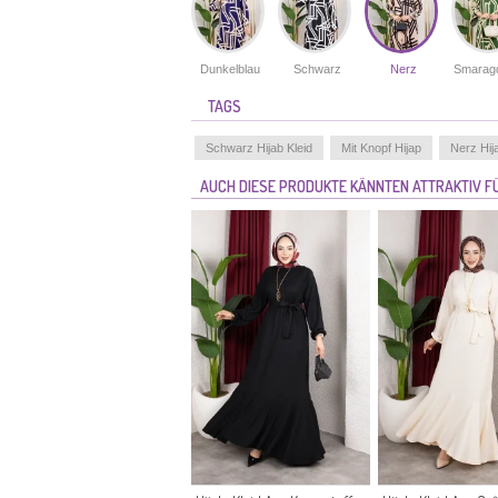
Dunkelblau
Schwarz
Nerz
Smarag
TAGS
Schwarz Hijab Kleid
Mit Knopf Hijap
Nerz Hij
AUCH DIESE PRODUKTE KÄNNTEN ATTRAKTIV FÜ