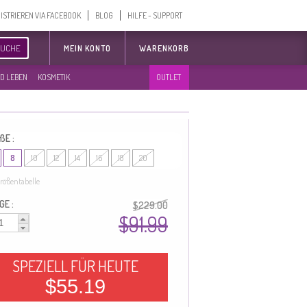
ISTRIEREN VIA FACEBOOK
BLOG
HILFE - SUPPORT
SUCHE
MEIN KONTO
WARENKORB
D LEBEN
KOSMETIK
OUTLET
ßE :
8
10
12
14
16
18
20
rößentabelle
GE :
$229.00
$91.99
SPEZIELL FÜR HEUTE
$55.19