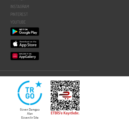
INSTAGRAM
PINTEREST
YOUTUBE
Güven Damgası
Alan
Güvenilir Site