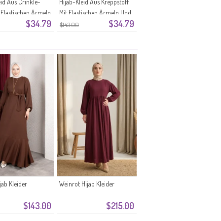
eid Aus Crinkle-
Hijab-Kleid Aus Kreppstoff
t Elastischen Ärmeln
Mit Elastischen Ärmeln Und
$34.79
$34.79
el Farbe 0911-07
Gürtel Farbe: Orange Modell
$143.00
0911-06
jab Kleider
Weinrot Hijab Kleider
$143.00
$215.00