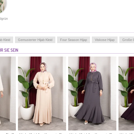
dgrün
ab Kleid
Gemusterter Hijab Kleid
Four Season Hijap
Viskose Hijap
Große 
R SIE SEIN