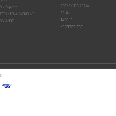
ABENDKLEID ABAYA
lfe - Support
SCHAL
EFERANTENANWENDUNG
TASCHE
OßHANDEL
KÖRPERPFLEGE
D.