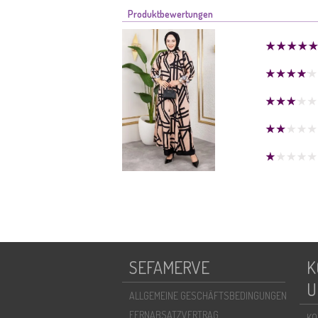
Produktbewertungen
SEFAMERVE
K
U
ALLGEMEINE GESCHÄFTSBEDINGUNGEN
FERNABSATZVERTRAG
KO