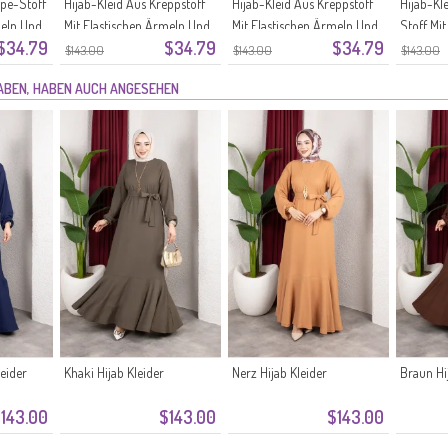
êpe-Stoff
Hijab-Kleid Aus Kreppstoff
Hijab-Kleid Aus Kreppstoff
Hijab-Kl
meln Und
Mit Elastischen Ärmeln Und
Mit Elastischen Ärmeln Und
Stoff Mi
$34.79
$34.79
$34.79
Modell
Gürtel Beige (0911-09)
Gürtel Farbe 0911-08
Und Gürt
$143.00
$143.00
$143.00
Anthrazit
Pflaume
HABEN, HABEN AUCH ANGESEHEN
eider
Khaki Hijab Kleider
Nerz Hijab Kleider
Braun Hi
143.00
$143.00
$143.00