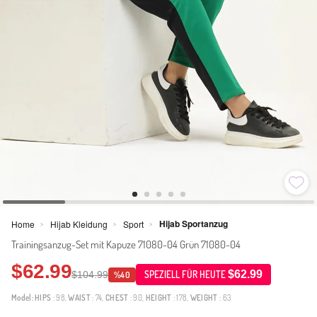
Hijab Sportanzug
Home
Hijab Kleidung
Sport
>
>
>
Trainingsanzug-Set mit Kapuze 71080-04 Grün 71080-04
$62.99
$62.99
$104.99
SPEZIELL FÜR HEUTE
%40
Model:
HIPS
: 98,
WAIST
: 74,
CHEST
: 90,
HEIGHT
: 178,
WEIGHT
: 63