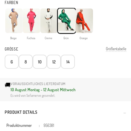
FARBEN
Beige
Fuchsia
Creme
Grün
Orange
Größentabelle
GRÖSSE
6
8
10
12
14
🚚
VORAUSSICHTLICHES LIEFERDATUM
10 August Montag - 12 August Mittwoch
Es wird von Sefamerve gesendet.
PRODUKT DETAILS
Produktnummer
:
956381