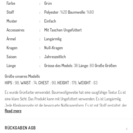
Farbe
:
Grün
Stoff
:
Polyester
: %20
Baumwolle
: %80
Muster
:
Einfach
Accessoires
:
Mit Taschen
Ungefüttert
Ärmel
:
Langärmlig
Kragen
:
Null-Kragen
Saison
:
Jahreszeitlich
Länge
:
Grösse des Models
: 38
Länge
: 80
Große Größen
Größe unseres Modells
HIPS
: 98,
WAIST
: 74,
CHEST
: 90,
HEIGHT
: 178,
WEIGHT
: 63
Es wurde Grünfarbe verwendet. Baumwollgewebe hat eine saugfähige Textur. Es ist
eine klare Sicht. Das Produkt kann mit Ungefüttert verwenden. Es ist Langärmlig.
Jede Kleidungsseite ist die bevorzugte Nullkragenform. Es ist mit Stoff gestaltet, der
Read more
zu jeder Jahreszeit bevorzugt werden kann. Große Größen Option ist verfügbar.
Trainingsanzug Merkmal Informationen:105
cm,Elastisch,Einfarbig,Ungefüttert,Saisonal.
RÜCKGABEN AGB