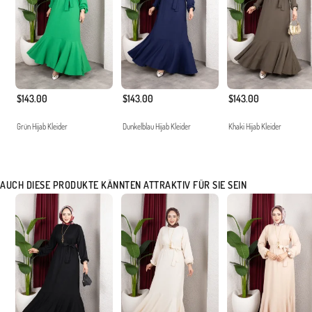
$143.00
$143.00
$143.00
Grün Hijab Kleider
Dunkelblau Hijab Kleider
Khaki Hijab Kleider
AUCH DIESE PRODUKTE KÄNNTEN ATTRAKTIV FÜR SIE SEIN