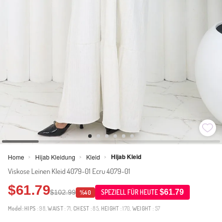
Hijab Kleid
Home
Hijab Kleidung
Kleid
>
>
>
Viskose Leinen Kleid 4079-01 Ecru 4079-01
$61.79
$61.79
$102.99
SPEZIELL FÜR HEUTE
%40
Model:
HIPS
: 98,
WAIST
: 71,
CHEST
: 85,
HEIGHT
: 170,
WEIGHT
: 57