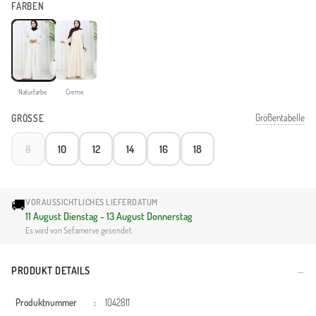
FARBEN
Naturfarbe
Creme
Größentabelle
GRÖSSE
8
10
12
14
16
18
🚚
VORAUSSICHTLICHES LIEFERDATUM
11 August Dienstag - 13 August Donnerstag
Es wird von Sefamerve gesendet.
PRODUKT DETAILS
Produktnummer
:
1042811