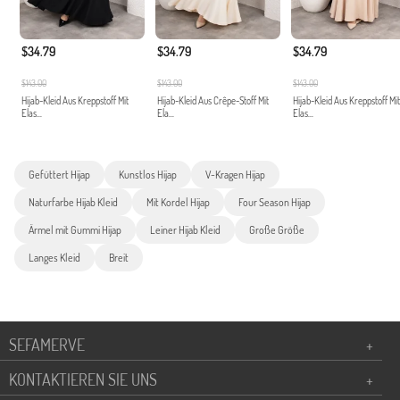
$34.79
$34.79
$34.79
$143.00
$143.00
$143.00
Hijab-Kleid Aus Kreppstoff Mit
Hijab-Kleid Aus Crêpe-Stoff Mit
Hijab-Kleid Aus Kreppstoff Mit
Elas...
Ela...
Elas...
Gefüttert Hijap
Kunstlos Hijap
V-Kragen Hijap
Naturfarbe Hijab Kleid
Mit Kordel Hijap
Four Season Hijap
Ärmel mit Gummi Hijap
Leiner Hijab Kleid
Große Größe
Langes Kleid
Breit
SEFAMERVE
+
KONTAKTIEREN SIE UNS
+