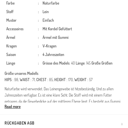
Farbe
:
Naturfarbe
Stoff
:
Lein
Muster
:
Einfach
Accessoires
:
Mit Kordel
Gefüttert
Ärmel
:
Ärmel mit Gummi
Kragen
:
V-Kragen
Saison
:
4 Jahreszeiten
Länge
:
Grösse des Models
: 40
Länge
: 145
Große Größen
Größe unseres Modells
HIPS
: 98,
WAIST
: 71,
CHEST
: 85,
HEIGHT
: 170,
WEIGHT
: 57
Naturfarbe wird verwendet. Das Leinengewebe ist hitzebeständig. Und zu allen
Jahreszeiten verfügbar. Es ist eine klare Sicht. Die Stoff wird mit einem Futter
getragen, da die Gewebedicke auf der mittleren Ebene liegt. Es besteht aus Gummi
Read more
Ärmeln. Es ist in Form von V-Ausschnitt geschnitten und eine anderes aussehen ist an
der Seite des Produkts hinzugefügt. Es ist für vier Jahreszeiten geeignet. Große
Größen Option ist verfügbar.
RÜCKGABEN AGB