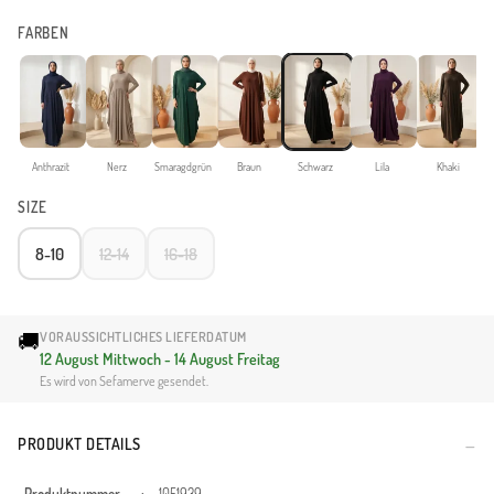
FARBEN
Anthrazit
Nerz
Smaragdgrün
Braun
Schwarz
Lila
Khaki
SIZE
8-10
12-14
16-18
🚚
VORAUSSICHTLICHES LIEFERDATUM
12 August Mittwoch - 14 August Freitag
Es wird von Sefamerve gesendet.
PRODUKT DETAILS