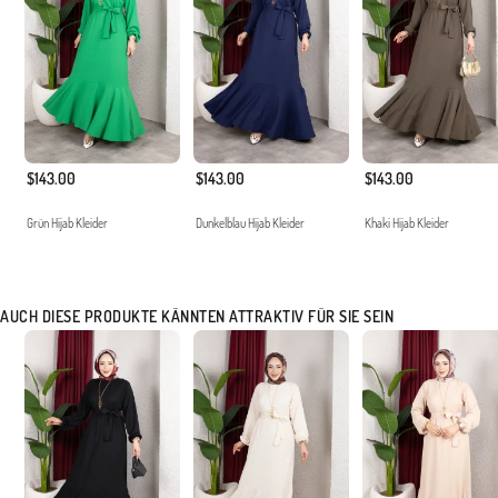
$143.00
$143.00
$143.00
Grün Hijab Kleider
Dunkelblau Hijab Kleider
Khaki Hijab Kleider
AUCH DIESE PRODUKTE KÄNNTEN ATTRAKTIV FÜR SIE SEIN