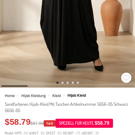
Hijab Kleid
Home
Hijab Kleidung
Kleid
>
>
>
Sandfarbenes Hijab-Kleid Mit Taschen Artikelnummer 5656-05 Schwarz
5656-05
$58.79
$58.79
$97.99
SPEZIELL FÜR HEUTE
%40
Model:
HIPS
: 98,
WAIST
: 66,
CHEST
: 90,
HEIGHT
: 175,
WEIGHT
: 59