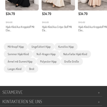
$34.79
$34.79
$34.79
$143.00
$143.00
$143.00
Hijab-Kleid Aus Kreppstoff Mit
Hijab-Kleid Aus Crêpe-Stoff Mit
Hijab-Kleid Aus Kreppstoff Mit
Elas...
Ela...
Elas...
Mit Knopf Hijap
Ungefüttert Hijap
Kunstlos Hijap
Sommer Hijab Kleid
Null-Kragen Hijap
Naturfarbe Hijab Kleid
Ärmel mit Gummi Hijap
Polyester Hijap
Große Größe
Langes Kleid
Breit
SEFAMERVE
+
KONTAKTIEREN SIE UNS
+