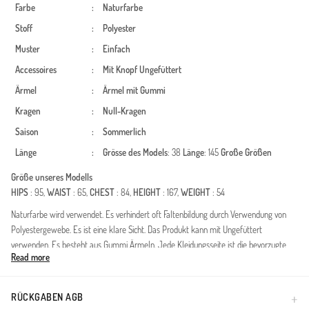
Farbe
:
Naturfarbe
Stoff
:
Polyester
Muster
:
Einfach
Accessoires
:
Mit Knopf
Ungefüttert
Ärmel
:
Ärmel mit Gummi
Kragen
:
Null-Kragen
Saison
:
Sommerlich
Länge
:
Grösse des Models
: 38
Länge
: 145
Große Größen
Größe unseres Modells
HIPS
: 95,
WAIST
: 65,
CHEST
: 84,
HEIGHT
: 167,
WEIGHT
: 54
Naturfarbe wird verwendet. Es verhindert oft Faltenbildung durch Verwendung von
Polyestergewebe. Es ist eine klare Sicht. Das Produkt kann mit Ungefüttert
verwenden. Es besteht aus Gummi Ärmeln. Jede Kleidungsseite ist die bevorzugte
Read more
Nullkragenform. Entwickelt für den Sommer. Große Größen Option ist verfügbar.
boy: 1,45 cm
beden: 38-40-42-44-46-48-50
RÜCKGABEN AGB