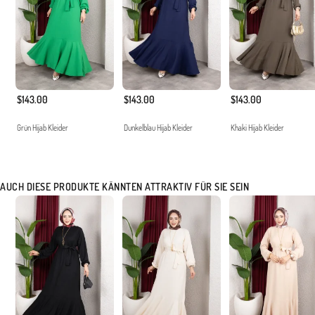
$143.00
$143.00
$143.00
Grün Hijab Kleider
Dunkelblau Hijab Kleider
Khaki Hijab Kleider
AUCH DIESE PRODUKTE KÄNNTEN ATTRAKTIV FÜR SIE SEIN