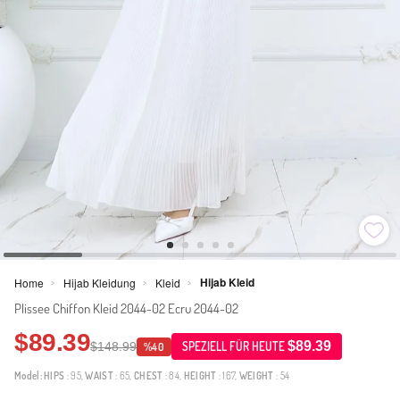
Hijab Kleid
Home
Hijab Kleidung
Kleid
>
>
>
Plissee Chiffon Kleid 2044-02 Ecru 2044-02
$89.39
$89.39
$148.99
SPEZIELL FÜR HEUTE
%40
Model:
HIPS
: 95,
WAIST
: 65,
CHEST
: 84,
HEIGHT
: 167,
WEIGHT
: 54