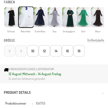
FARBEN
Schwarz
Naturfarbe
Dunkelblau
Grau
Smaragdgrün
Grün
Braun
Pa
Größentabelle
GRÖSSE
6
8
10
12
14
16
18
🚚
VORAUSSICHTLICHES LIEFERDATUM
12 August Mittwoch - 14 August Freitag
Es wird von Sefamerve gesendet.
PRODUKT DETAILS
Produktnummer
:
1041769