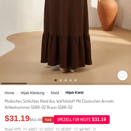
Hijab Kleid
Home
Hijab Kleidung
Kleid
>
>
>
Modisches Schlichtes Kleid Aus Waffelstoff Mit Elastischen Ärmeln
Artikelnummer 5588-02 Braun 5588-02
$31.19
$31.19
$51.99
SPEZIELL FÜR HEUTE
%40
Model:
HIPS
: 98,
WAIST
: 66,
CHEST
: 90,
HEIGHT
: 175,
WEIGHT
: 59