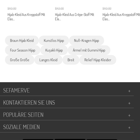
$143.00
$143.00
$143.00
Hijab-Kleid Aus Kreppstoff Mit
Hijab-Kleid Aus Crêpe-Stoff Mit
Hijab-Kleid Aus Kreppstoff Mit
Elas...
Ela...
Elas...
Braun Hijab Kleid
Kunstlos Hijap
Null-Kragen Hijap
Four Season Hijap
Kuşaklı Hijap
Ärmel mit Gummi Hijap
Große Größe
Langes Kleid
Breit
Relief Hijap Kleider
SEFAMERVE
+
KONTAKTIEREN SIE UNS
+
POPULÄRE SEITEN
+
SOZIALE MEDIEN
+