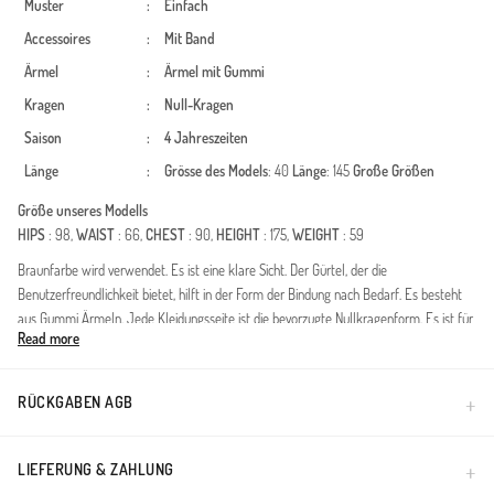
Muster
:
Einfach
Accessoires
:
Mit Band
Ärmel
:
Ärmel mit Gummi
Kragen
:
Null-Kragen
Saison
:
4 Jahreszeiten
Länge
:
Grösse des Models
: 40
Länge
: 145
Große Größen
Größe unseres Modells
HIPS
: 98,
WAIST
: 66,
CHEST
: 90,
HEIGHT
: 175,
WEIGHT
: 59
Braunfarbe wird verwendet. Es ist eine klare Sicht. Der Gürtel, der die
Benutzerfreundlichkeit bietet, hilft in der Form der Bindung nach Bedarf. Es besteht
aus Gummi Ärmeln. Jede Kleidungsseite ist die bevorzugte Nullkragenform. Es ist für
Read more
vier Jahreszeiten geeignet. Große Größen Option ist verfügbar.
Dieses bescheidene Kleid aus Gaufre-Stoff vereint Eleganz mit höchstem Komfort
und wurde als unverzichtbares Basic für die Garderobe von Frauen entworfen, die
RÜCKGABEN AGB
einen konservativen Modestil pflegen. Der strukturierte Gaufre-Stoff bietet eine
atmungsaktive Textur, die den ganzen Tag über frisch bleibt und zudem bügelfrei ist.
Ein besonderes Highlight des Designs sind die elastischen Ärmelbündchen, die sowohl
LIEFERUNG & ZAHLUNG
eine moderne Silhouette als auch uneingeschränkte Bewegungsfreiheit