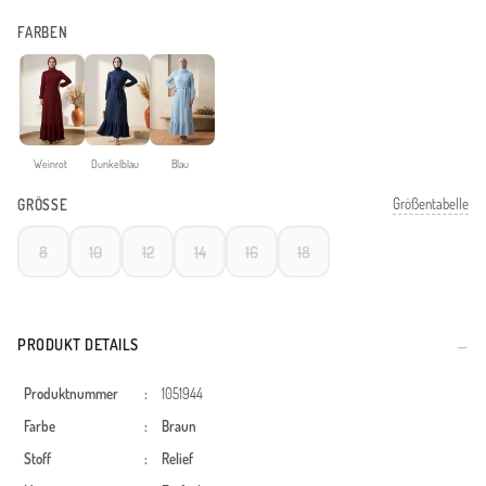
FARBEN
Weinrot
Dunkelblau
Blau
Größentabelle
GRÖSSE
8
10
12
14
16
18
PRODUKT DETAILS
Produktnummer
:
1051944
Farbe
:
Braun
Stoff
:
Relief