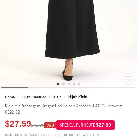
Hijab Kleid
Home
Hijab Kleidung
Kleid
>
>
>
Kleid Mit Prächtigem Kragen Und Halben Knöpfen 0522-02 Schwarz
0522-02
$27.59
$27.59
$45.99
SPEZIELL FÜR HEUTE
%40
Model:
HIPS
: 98,
WAIST
: 66,
CHEST
: 90,
HEIGHT
: 175,
WEIGHT
: 59