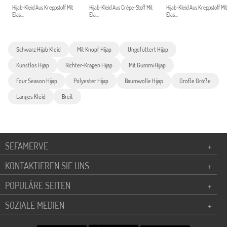
Hijab-Kleid Aus Kreppstoff Mit
Hijab-Kleid Aus Crêpe-Stoff Mit
Hijab-Kleid Aus Kreppstoff Mit
Elas...
Ela...
Elas...
Schwarz Hijab Kleid
Mit Knopf Hijap
Ungefüttert Hijap
Kunstlos Hijap
Richter-Kragen Hijap
Mit Gummi Hijap
Four Season Hijap
Polyester Hijap
Baumwolle Hijap
Große Größe
Langes Kleid
Breit
SEFAMERVE
+
KONTAKTIEREN SIE UNS
+
POPULÄRE SEITEN
+
SOZIALE MEDIEN
+