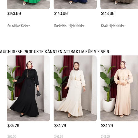
$143.00
$143.00
$143.00
Grün Hijab Kleider
Dunkelblau Hijab Kleider
Khaki Hijab Kleider
AUCH DIESE PRODUKTE KÄNNTEN ATTRAKTIV FÜR SIE SEIN
$34.79
$34.79
$34.79
$143.00
$143.00
$143.00