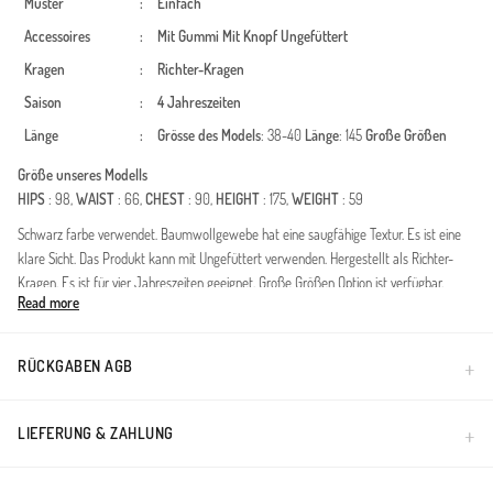
Muster
:
Einfach
Accessoires
:
Mit Gummi
Mit Knopf
Ungefüttert
Kragen
:
Richter-Kragen
Saison
:
4 Jahreszeiten
Länge
:
Grösse des Models
: 38-40
Länge
: 145
Große Größen
Größe unseres Modells
HIPS
: 98,
WAIST
: 66,
CHEST
: 90,
HEIGHT
: 175,
WEIGHT
: 59
Schwarz farbe verwendet. Baumwollgewebe hat eine saugfähige Textur. Es ist eine
klare Sicht. Das Produkt kann mit Ungefüttert verwenden. Hergestellt als Richter-
Kragen. Es ist für vier Jahreszeiten geeignet. Große Größen Option ist verfügbar.
Read more
Made in Türkiye
RÜCKGABEN AGB
LIEFERUNG & ZAHLUNG