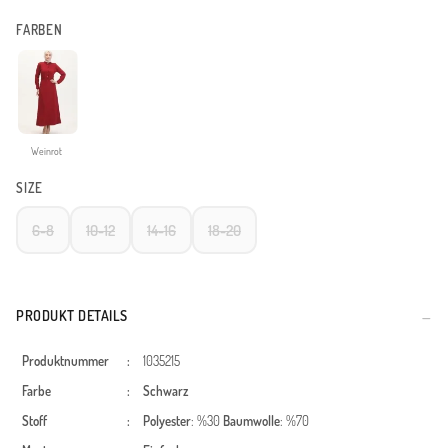
FARBEN
Weinrot
SIZE
6-8
10-12
14-16
18-20
PRODUKT DETAILS
Produktnummer
:
1035215
Farbe
:
Schwarz
Stoff
:
Polyester
: %30
Baumwolle
: %70