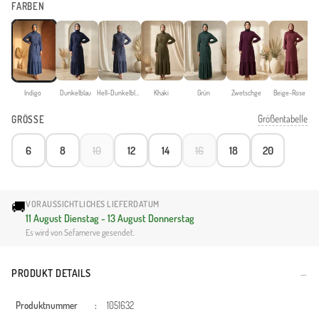
FARBEN
Indigo
Dunkelblau
Hell-Dunkelblau
Khaki
Grün
Zwetschge
Beige-Rose
Größentabelle
GRÖSSE
6
8
10
12
14
16
18
20
🚚
VORAUSSICHTLICHES LIEFERDATUM
11 August Dienstag - 13 August Donnerstag
Es wird von Sefamerve gesendet.
PRODUKT DETAILS
Produktnummer
:
1051632