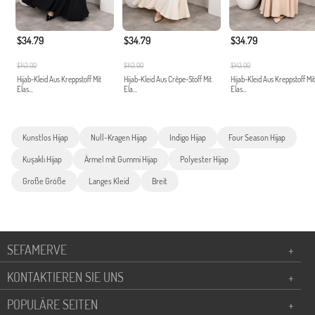
$34.79
$34.79
$34.79
$143.00
$143.00
$143.00
Hijab-Kleid Aus Kreppstoff Mit
Hijab-Kleid Aus Crêpe-Stoff Mit
Hijab-Kleid Aus Kreppstoff Mit
Elas...
Ela...
Elas...
Kunstlos Hijap
Null-Kragen Hijap
Indigo Hijap
Four Season Hijap
Kuşaklı Hijap
Ärmel mit Gummi Hijap
Polyester Hijap
Große Größe
Langes Kleid
Breit
SEFAMERVE
+
KONTAKTIEREN SIE UNS
+
POPULÄRE SEITEN
+