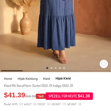
Hijab Kleid
Home
Hijab Kleidung
Kleid
>
>
>
Kleid Mit Gerafftem Gürtel 0551-01 Indigo 0551-01
$41.39
$41.39
$68.99
SPEZIELL FÜR HEUTE
%40
Model:
HIPS
: 98,
WAIST
: 66,
CHEST
: 90,
HEIGHT
: 175,
WEIGHT
: 59