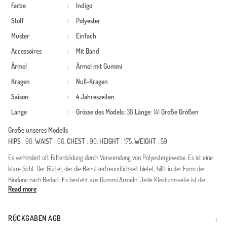
Farbe
:
Indigo
Stoff
:
Polyester
Muster
:
Einfach
Accessoires
:
Mit Band
Ärmel
:
Ärmel mit Gummi
Kragen
:
Null-Kragen
Saison
:
4 Jahreszeiten
Länge
:
Grösse des Models
: 38
Länge
: 141
Große Größen
Größe unseres Modells
HIPS
: 98,
WAIST
: 66,
CHEST
: 90,
HEIGHT
: 175,
WEIGHT
: 59
Es verhindert oft Faltenbildung durch Verwendung von Polyestergewebe. Es ist eine
klare Sicht. Der Gürtel, der die Benutzerfreundlichkeit bietet, hilft in der Form der
Bindung nach Bedarf. Es besteht aus Gummi Ärmeln. Jede Kleidungsseite ist die
Read more
bevorzugte Nullkragenform. Es ist für vier Jahreszeiten geeignet. Große Größen
Option ist verfügbar.
Dieses speziell entworfene Kleid kombiniert Eleganz mit modernem Design und
RÜCKGABEN AGB
wurde sorgfältig für Frauen vorbereitet, die in der Welt der bescheidenen Mode einen