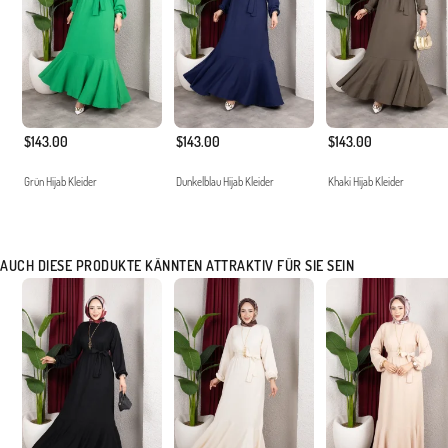
$143.00
$143.00
$143.00
Grün Hijab Kleider
Dunkelblau Hijab Kleider
Khaki Hijab Kleider
AUCH DIESE PRODUKTE KÄNNTEN ATTRAKTIV FÜR SIE SEIN