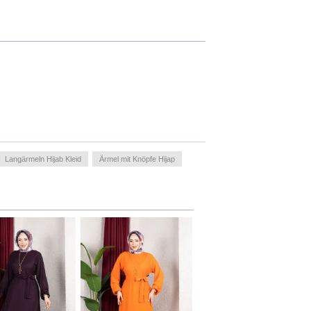
Langärmeln Hijab Kleid
Ärmel mit Knöpfe Hijap