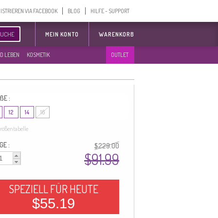
ISTRIEREN VIA FACEBOOK
BLOG
HILFE - SUPPORT
SUCHE
MEIN KONTO
WARENKORB
D LEBEN
KOSMETIK
OUTLET
ßE :
12
14
16
rößentabelle
GE :
$229.00
$91.99
SPEZIELL FÜR HEUTE
$55.19