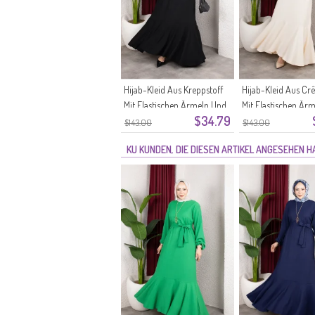
Hijab-Kleid Aus Kreppstoff
Hijab-Kleid Aus Cr
Mit Elastischen Ärmeln Und
Mit Elastischen Är
$34.79
Gürtel Farbe: Schwarz
Gürtel Farbe: Ecru 
$143.00
$143.00
Modell 0911-11
0911-10
KU KUNDEN, DIE DIESEN ARTIKEL ANGESEHEN 