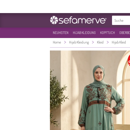
NEUHEITEN
HIJAB KLEIDUNG
KOPFTUCH
OBERBE
>
>
>
Home
Hijab Kleidung
Kleid
Hijab Kleid