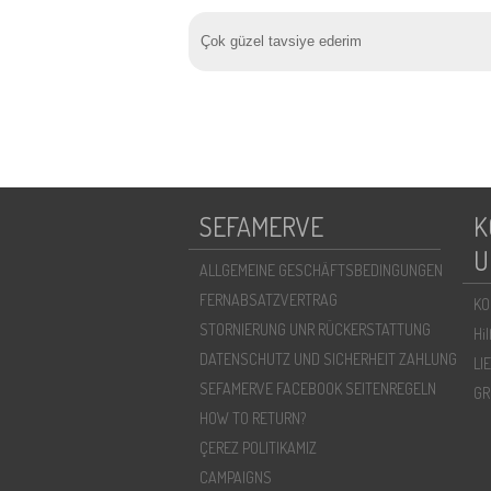
Çok güzel tavsiye ederim
SEFAMERVE
K
U
ALLGEMEINE GESCHÄFTSBEDINGUNGEN
FERNABSATZVERTRAG
KO
STORNIERUNG UNR RÜCKERSTATTUNG
Hi
DATENSCHUTZ UND SICHERHEIT ZAHLUNG
LI
SEFAMERVE FACEBOOK SEITENREGELN
GR
HOW TO RETURN?
ÇEREZ POLITIKAMIZ
CAMPAIGNS