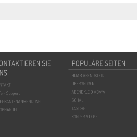
ONTAKTIEREN SIE
POPULÄRE SEITEN
NS
HIJAB ABENDKLEID
ÜBERGROßEN
NTAKT
ABENDKLEID ABAYA
lfe - Support
SCHAL
EFERANTENANWENDUNG
TASCHE
OßHANDEL
KÖRPERPFLEGE