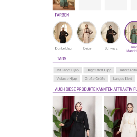
FARBEN
Unre
Dunkelblau
Beige
Schwarz
Mandel
TAGS
Mit Knopf Hijap
Ungefüttert Hijap
Jahreszeitli
Viskose Hijap
Große Größe
Langes Kleid
AUCH DIESE PRODUKTE KÄNNTEN ATTRAKTIV FÜ