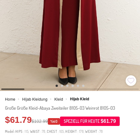
Hijab Kleid
Home
Hijab Kleidung
Kleid
>
>
>
Große Größe Kleid-Abaya Zweiteiler 8105-03 Weinrot 8105-03
$61.79
$61.79
$102.99
SPEZIELL FÜR HEUTE
%40
Model:
HIPS
: 115,
WAIST
: 78,
CHEST
: 105,
HEIGHT
: 178,
WEIGHT
: 78