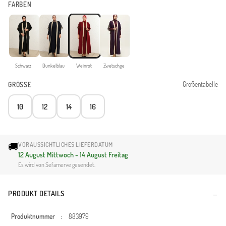
FARBEN
Schwarz
Dunkelblau
Weinrot
Zwetschge
Größentabelle
GRÖSSE
10
12
14
16
🚚
VORAUSSICHTLICHES LIEFERDATUM
12 August Mittwoch - 14 August Freitag
Es wird von Sefamerve gesendet.
PRODUKT DETAILS
Produktnummer
:
883979