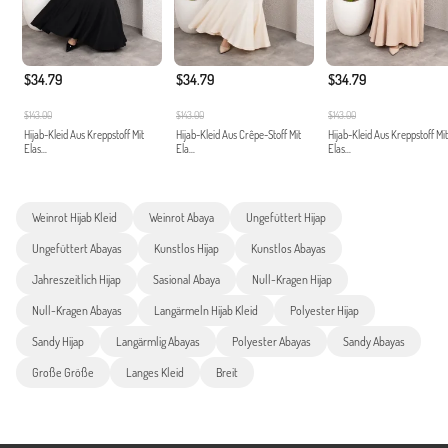
$34.79
$34.79
$34.79
$143.00
$143.00
$143.00
Hijab-Kleid Aus Kreppstoff Mit
Hijab-Kleid Aus Crêpe-Stoff Mit
Hijab-Kleid Aus Kreppstoff Mit
Elas...
Ela...
Elas...
Weinrot Hijab Kleid
Weinrot Abaya
Ungefüttert Hijap
Ungefüttert Abayas
Kunstlos Hijap
Kunstlos Abayas
Jahreszeitlich Hijap
Sasional Abaya
Null-Kragen Hijap
Null-Kragen Abayas
Langärmeln Hijab Kleid
Polyester Hijap
Sandy Hijap
Langärmlig Abayas
Polyester Abayas
Sandy Abayas
Große Größe
Langes Kleid
Breit