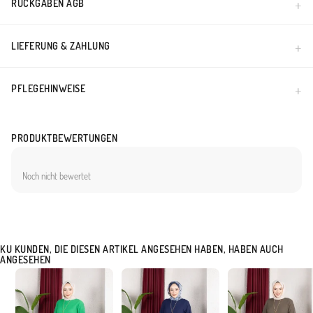
RÜCKGABEN AGB
Made in Türkiye
LIEFERUNG & ZAHLUNG
PFLEGEHINWEISE
PRODUKTBEWERTUNGEN
Noch nicht bewertet
KU KUNDEN, DIE DIESEN ARTIKEL ANGESEHEN HABEN, HABEN AUCH
ANGESEHEN