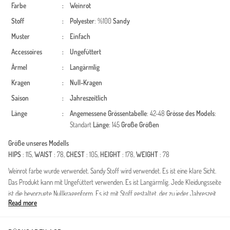
Farbe
:
Weinrot
Stoff
:
Polyester
: %100
Sandy
Muster
:
Einfach
Accessoires
:
Ungefüttert
Ärmel
:
Langärmlig
Kragen
:
Null-Kragen
Saison
:
Jahreszeitlich
Länge
:
Angemessene Grössentabelle
: 42-48
Grösse des Models
:
Standart
Länge
: 145
Große Größen
Größe unseres Modells
HIPS
: 115,
WAIST
: 78,
CHEST
: 105,
HEIGHT
: 178,
WEIGHT
: 78
Weinrot farbe wurde verwendet. Sandy Stoff wird verwendet. Es ist eine klare Sicht.
Das Produkt kann mit Ungefüttert verwenden. Es ist Langärmlig. Jede Kleidungsseite
ist die bevorzugte Nullkragenform. Es ist mit Stoff gestaltet, der zu jeder Jahreszeit
Read more
bevorzugt werden kann. Große Größen Option ist verfügbar.
Informationen zu Abaya: 135 cm, halbe Ärmel, gemustert, ungefüttert, saisonal