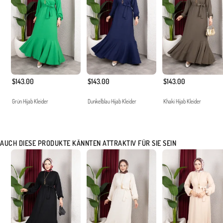
$143.00
$143.00
$143.00
Grün Hijab Kleider
Dunkelblau Hijab Kleider
Khaki Hijab Kleider
AUCH DIESE PRODUKTE KÄNNTEN ATTRAKTIV FÜR SIE SEIN