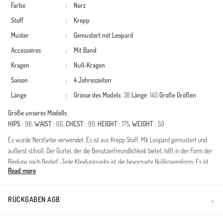
Farbe
:
Nerz
Stoff
:
Krepp
Muster
:
Gemustert
mit Leopard
Accessoires
:
Mit Band
Kragen
:
Null-Kragen
Saison
:
4 Jahreszeiten
Länge
:
Grösse des Models
: 38
Länge
: 140
Große Größen
Größe unseres Modells
HIPS
: 98,
WAIST
: 66,
CHEST
: 90,
HEIGHT
: 175,
WEIGHT
: 59
Es wurde Nerzfarbe verwendet. Es ist aus Krepp Stoff. Mit Leopard gemustert und
äußerst stilvoll. Der Gürtel, der die Benutzerfreundlichkeit bietet, hilft in der Form der
Bindung nach Bedarf. Jede Kleidungsseite ist die bevorzugte Nullkragenform. Es ist
Read more
für vier Jahreszeiten geeignet. Große Größen Option ist verfügbar.
Modern ve zarif tasarımıyla her mevsime uyum sağlayan bu ikili takım, özel dokusuyla
gardırobunuzun vazgeçilmezi olmaya aday. Bürümcük kumaşın kendine has dokusu,
RÜCKGABEN AGB
ütü gerektirmeyen pratik yapısıyla günlük kullanımda konfor sağlar. Tunik boyu ve
pantolon kesimi muhafazakar giyim standartlarına uygun olarak vücut hatlarını belli