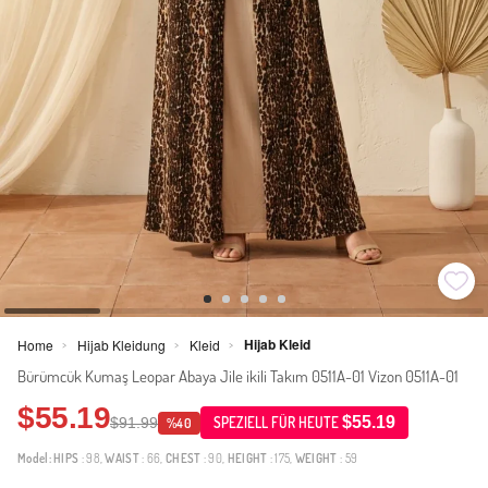
Hijab Kleid
Home
Hijab Kleidung
Kleid
>
>
>
Bürümcük Kumaş Leopar Abaya Jile ikili Takım 0511A-01 Vizon 0511A-01
$55.19
$55.19
$91.99
SPEZIELL FÜR HEUTE
%40
Model:
HIPS
: 98,
WAIST
: 66,
CHEST
: 90,
HEIGHT
: 175,
WEIGHT
: 59