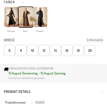
FARBEN
Schwarz
Nerz
Schwarz
Größentabelle
GRÖSSE
6
8
10
12
14
16
18
20
🚚
VORAUSSICHTLICHES LIEFERDATUM
13 August Donnerstag - 15 August Samstag
Es wird von Sefamerve gesendet.
PRODUKT DETAILS
Produktnummer
:
1051892