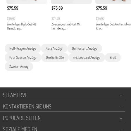
$75.59
$75.59
$75.59
$314.00
$314.00
$314.00
Zweiteiliges Hijab-Set Mit
Zweiteiliges Hijab-Set Mit
Zweiteiliges Set Aus Hemdkr
Hemdkrag...
Hemdkrag...
Kno...
Null-Kragen Anzüge
Nerz Anzüge
Gemustert Anzüge
Four Season Anzüge
Große Größe
mit Leopard Anzüge
Breit
Zweier- Anzug
SEFAMERVE
+
KONTAKTIEREN SIE UNS
+
POPULÄRE SEITEN
+
SOZIALE MEDIEN
+