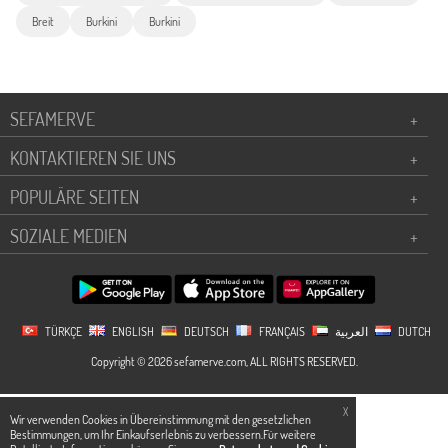
Breit
Burkini
Burkini
SEFAMERVE
+
KONTAKTIEREN SIE UNS
+
POPULÄRE SEITEN
+
SOZIALE MEDIEN
+
TÜRKÇE
ENGLISH
DEUTSCH
FRANÇAIS
العربية
DUTCH
Copyright © 2026 sefamerve.com, ALL RIGHTS RESERVED.
X
Wir verwenden Cookies in Übereinstimmung mit den gesetzlichen
Bestimmungen, um Ihr Einkaufserlebnis zu verbessern.Für weitere