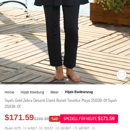
Hijab Badeanzug
Home
Hijab Kleidung
Meer
>
>
>
Siyah-Gold Zebra Desenli Etekli Boneli Tesettür Mayo 25938-01 Siyah
25938-01
$171.59
$171.59
$285.99
SPEZIELL FÜR HEUTE
%40
Model:
HIPS
: 98,
WAIST
: 66,
CHEST
: 90,
HEIGHT
: 175,
WEIGHT
: 59