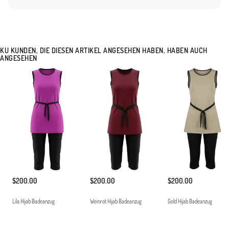
süreli kullanım imkanı sunar. Tatil bavulunuzun vazgeçilmez parçası olacak bu model,
hem spor hem de zarif bir görünüm arayan hanımlar için idealdir. Hafif yapısı
sayesinde çantanızda yer kaplamaz ve kolayca taşınabilir. Modern kadının ihtiyaç
duyduğu işlevsellik ve estetiği bir araya getiren bu koleksiyon parçasını, uygun
aksesuarlarla tamamlayarak stilinizi plajlara taşıyabilirsiniz. Düşük ısıda yıkanması ve
KU KUNDEN, DIE DIESEN ARTIKEL ANGESEHEN HABEN, HABEN AUCH
direkt güneş ışığına maruz bırakılmadan kurutulması önerilir.ankeninin Ölçüleri: Beden
ANGESEHEN
38, Boy 177 cm, Göğüs 90 cm, Bel 70 cm, Basen 98 cm
Made in Türkiye
$200.00
$200.00
$200.00
Lila Hijab Badeanzug
Weinrot Hijab Badeanzug
Gold Hijab Badeanzug