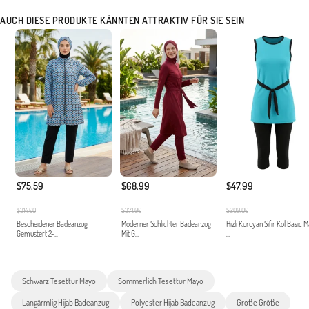
AUCH DIESE PRODUKTE KÄNNTEN ATTRAKTIV FÜR SIE SEIN
$75.59
$68.99
$47.99
$314.00
$371.00
$200.00
Bescheidener Badeanzug
Moderner Schlichter Badeanzug
Hızlı Kuruyan Sıfır Kol Basic 
Gemustert 2-...
Mit G...
...
Schwarz Tesettür Mayo
Sommerlich Tesettür Mayo
Langärmlig Hijab Badeanzug
Polyester Hijab Badeanzug
Große Größe