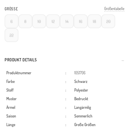
Größentabelle
GRÖSSE
6
8
10
12
14
16
18
20
22
PRODUKT DETAILS
Produktnummer
:
1051706
Farbe
:
Schwarz
Stoff
:
Polyester
Muster
:
Bedruckt
Ärmel
:
Langärmlig
Saison
:
Sommerlich
Länge
:
Große Größen