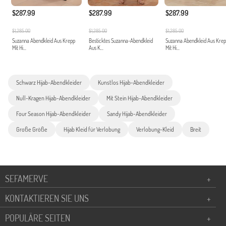
$287.99
$287.99
$287.99
$1,285.00
$1,285.00
$1,285.00
Suzanna Abendkleid Aus Krepp
Besticktes Suzanna-Abendkleid
Suzanna Abendkleid Aus Kre
Mit Hi...
Aus K...
Mit Hi...
Schwarz Hijab-Abendkleider
Kunstlos Hijab-Abendkleider
Null-Kragen Hijab-Abendkleider
Mit Stein Hijab-Abendkleider
Four Season Hijab-Abendkleider
Sandy Hijab-Abendkleider
Große Größe
Hijab Kleid für Verlobung
Verlobung-Kleid
Breit
SEFAMERVE
+
KONTAKTIEREN SIE UNS
+
POPULÄRE SEITEN
+